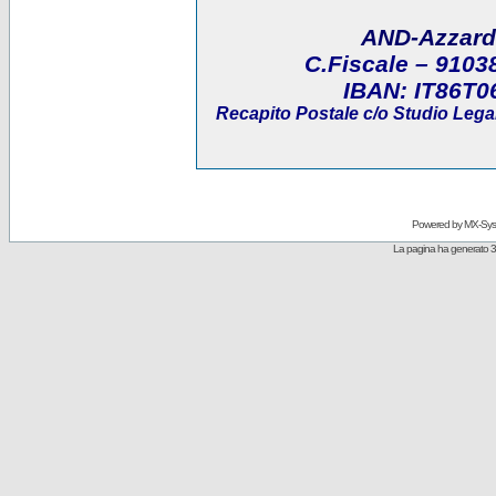
AND-Azzard
C.Fiscale
– 9103
IBAN:
IT86T0
Recapito Postale
c/o Studio Legal
Powered by
MX-Sys
La pagina ha generato 3