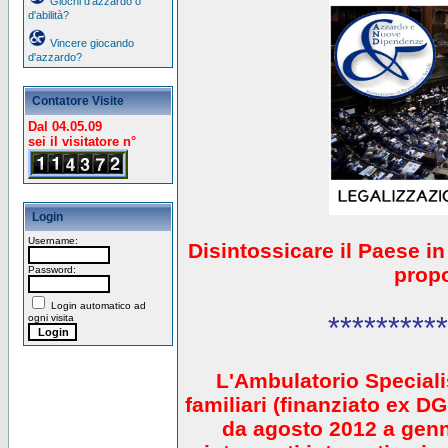
Giochi d'azzardo o
d'abilità?
Vincere giocando
d'azzardo?
Contatore Visite
Dal 04.05.09
sei il visitatore n°
Login
Username:
Disintossicare il Paese i
prop
Password:
Login automatico ad
**********
ogni visita
L'Ambulatorio Speciali
familiari (finanziato ex 
da agosto 2012 a gen