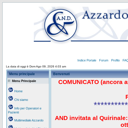
Indice Portale
Forum
Profilo
FA
La data di oggi è Dom Ago 09, 2026 4:03 am
Menu principale
Benvenuti
COMUNICATO (ancora a
Menu Principale
Home
Chi siamo
**********
Info per Operatori e
Pazienti
AND invitata al Quirinale:
Multimediale Azzardo
ot