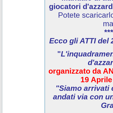
giocatori d'azzar
Potete scaricarl
ma
***
Ecco gli ATTI del
"
L'inquadrament
d'azza
organizzato da AN
19 April
"Siamo arrivati 
andati via con un
Gra