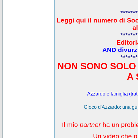
*******
L
eggi qui il numero di So
a
*******
Editori
AND divorzi
*******
NON SONO SOLO 
A 
Azzardo e famiglia (trat
Gioco d'Azzardo: una gui
Il mio
partner
ha un proble
Un video che pu