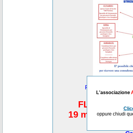
Puoi vedere altre
L'associazione
*********
FLASH MOB 
Clic
19 maggio 2012,
oppure chiudi que
Piazza