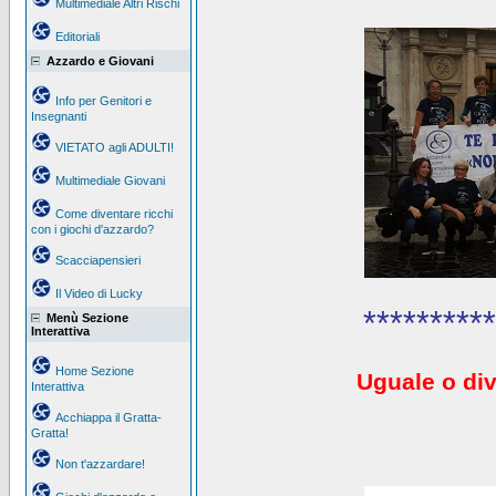
Multimediale Altri Rischi
Editoriali
Azzardo e Giovani
Info per Genitori e
Insegnanti
VIETATO agli ADULTI!
Multimediale Giovani
Come diventare ricchi
con i giochi d'azzardo?
Scacciapensieri
Il Video di Lucky
**********
Menù Sezione
Interattiva
Home Sezione
Uguale o div
Interattiva
Acchiappa il Gratta-
Gratta!
Non t'azzardare!