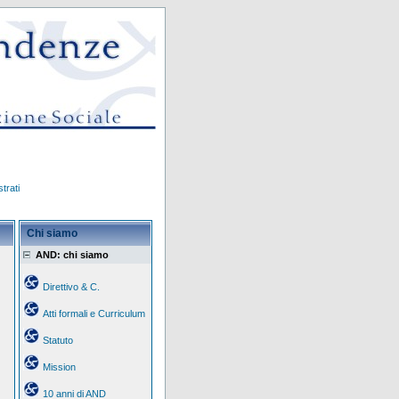
trati
Chi siamo
AND: chi siamo
Direttivo & C.
Atti formali e Curriculum
Statuto
Mission
10 anni di AND