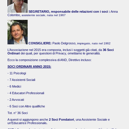
SEGRETARIO, responsabile delle relazioni con i soci :
Anna
Colombo,
assistente sociale, nata nel 1967
CONSIGLIERE:
Paolo Delgrosso,
impiegato, nato nel 1962
L’Associazione nel 2015 era composta, inclusi i soggetti già citati, da
36 Soci
Ordinari
dei quali, per questioni di Privacy, omettiamo le generalità.
Ecco la composizione complessiva di AND, Direttivo incluso:
SOCI ORDINARI ANNO 2015:
- 11 Psicologi
- 7 Assistenti Sociali
- 6 Medici
- 4 Educatori Professionali
- 2 Avvocati
- 6 Soci con Altre qualifiche
Tot. n° 36 Soci
A questi si aggiungono anche
2 Soci Fondatori
, una Assistente Sociale e
un'Educatrice Professionale
.