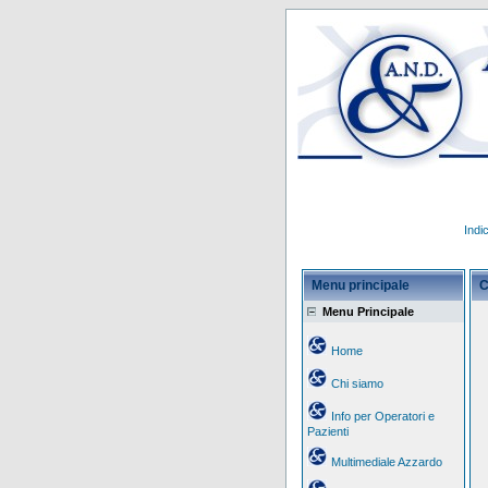
Indi
Menu principale
C
Menu Principale
Home
Chi siamo
Info per Operatori e
Pazienti
Multimediale Azzardo