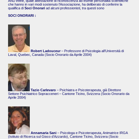
AND infine, quale attestazione di riconoscenza ad esimie personalità scientifiche
che hanno in vari modi sostenuto l'Associazione, ha deliberato di conferire la
qualifica di
Soci Onorari
ad alcuni professionisti, tra questi sono
SOCI ONORARI :
Robert Ladouceur
– Professore di Psicologia all’Università di
Laval, Quebec, Canada (Socio Onorario da Aprile 2004)
Tazio Carlevaro
– Psichiatra e Psicoterapeuta, già Direttore
Settore Psichiatrico Sopracceneri – Cantone Ticino, Svizzera (Socio Onorario da
Aprile 2004)
Annamaria Sani
– Psicologa e Psicoterapeuta, Animatrice IRGA
(Istituto di Ricerca sul Gioco d’Azzardo), Cantone Ticino, Svizzera (Socio