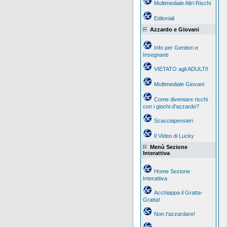
Multimediale Altri Rischi
Editoriali
Azzardo e Giovani
Info per Genitori e
Insegnanti
VIETATO agli ADULTI!
Multimediale Giovani
Come diventare ricchi
con i giochi d'azzardo?
Scacciapensieri
Il Video di Lucky
Menù Sezione
Interattiva
Home Sezione
Interattiva
Acchiappa il Gratta-
Gratta!
Non t'azzardare!