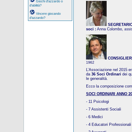
Giochi d'azzardo o
d'abilità?
Vincere giocando
d'azzardo?
SEGRETARIO, 
soci :
Anna Colombo,
assi
CONSIGLIER
1962
L’Associazione nel 2015 era
da
36 Soci Ordinari
dei q
le generalità.
Ecco la composizione compl
SOCI ORDINARI ANNO 20
- 11 Psicologi
- 7 Assistenti Sociali
- 6 Medici
- 4 Educatori Professionali