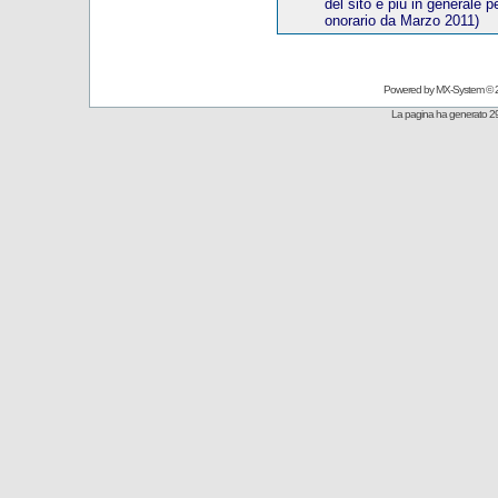
del sito e più in generale p
onorario
da Marzo 20
11)
Powered by
MX-System
© 
La pagina ha generato 29