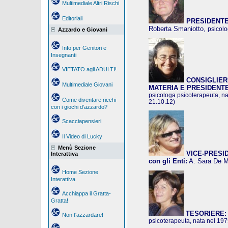
Multimediale Altri Rischi
Editoriali
PRESIDENTE
Roberta Smaniotto,
psicolo
Azzardo e Giovani
Info per Genitori e
Insegnanti
VIETATO agli ADULTI!
CONSIGLIER
Multimediale Giovani
MATERIA E PRESIDENT
psicologa psicoterapeuta, na
Come diventare ricchi
21.10.12)
con i giochi d'azzardo?
Scacciapensieri
Il Video di Lucky
Menù Sezione
VICE-PRESIDE
Interattiva
con gli Enti:
A. Sara De 
Home Sezione
Interattiva
Acchiappa il Gratta-
Gratta!
TESORIERE:
Non t'azzardare!
psicoterapeuta, nata nel 19