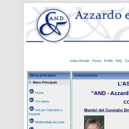
Indice Portale
Forum
Profilo
FAQ
Ce
Menu principale
Composizione
Menu Principale
L’A
"AND - Azzar
Home
Chi siamo
CO
Membri del Consiglio Dire
Info per Operatori e
Pazienti
Multimediale Azzardo