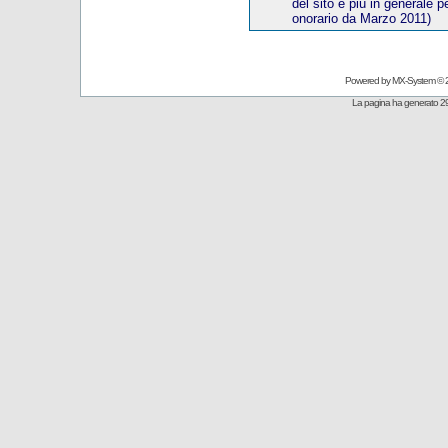
del sito e più in generale p
onorario
da Marzo 20
11)
Powered by
MX-System
© 
La pagina ha generato 29