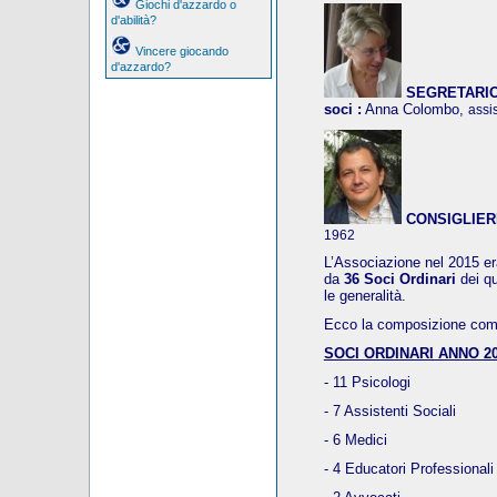
Giochi d'azzardo o
d'abilità?
Vincere giocando
d'azzardo?
SEGRETARIO, 
soci :
Anna Colombo,
assi
CONSIGLIER
1962
L’Associazione nel 2015 era
da
36 Soci Ordinari
dei q
le generalità.
Ecco la composizione compl
SOCI ORDINARI ANNO 20
- 11 Psicologi
- 7 Assistenti Sociali
- 6 Medici
- 4 Educatori Professionali