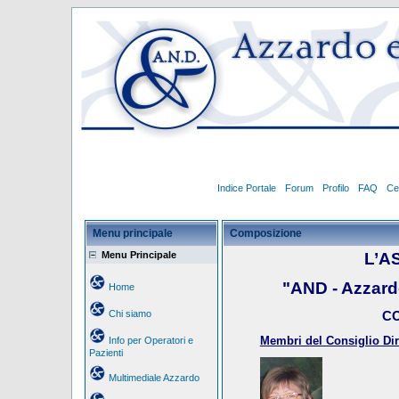
Indice Portale
Forum
Profilo
FAQ
Ce
Menu principale
Composizione
Menu Principale
L’A
"AND - Azzar
Home
Chi siamo
CO
Membri del Consiglio Dire
Info per Operatori e
Pazienti
Multimediale Azzardo