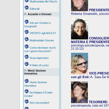
Multimediale Altri Rischi
Editoriali
PRESIDENTE
Roberta Smaniotto,
psicolo
Azzardo e Giovani
Info per Genitori e
Insegnanti
VIETATO agli ADULTI!
CONSIGLIER
Multimediale Giovani
MATERIA E PRESIDENT
psicologa psicoterapeuta, na
Come diventare ricchi
21.10.12)
con i giochi d'azzardo?
Scacciapensieri
Il Video di Lucky
Menù Sezione
VICE-PRESIDE
Interattiva
con gli Enti:
A. Sara De 
Home Sezione
Interattiva
Acchiappa il Gratta-
Gratta!
TESORIERE:
Non t'azzardare!
psicoterapeuta, nata nel 19