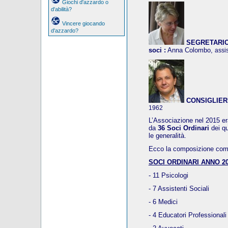
Giochi d'azzardo o
d'abilità?
Vincere giocando
d'azzardo?
SEGRETARIO, 
soci :
Anna Colombo,
assi
CONSIGLIER
1962
L’Associazione nel 2015 era
da
36 Soci Ordinari
dei q
le generalità.
Ecco la composizione compl
SOCI ORDINARI ANNO 20
- 11 Psicologi
- 7 Assistenti Sociali
- 6 Medici
- 4 Educatori Professionali