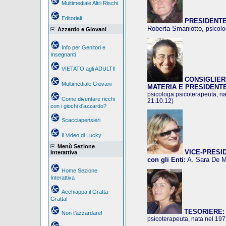
Multimediale Altri Rischi
Editoriali
PRESIDENTE
Roberta Smaniotto,
psicolo
Azzardo e Giovani
Info per Genitori e
Insegnanti
VIETATO agli ADULTI!
CONSIGLIER
Multimediale Giovani
MATERIA E PRESIDENT
psicologa psicoterapeuta, na
Come diventare ricchi
21.10.12)
con i giochi d'azzardo?
Scacciapensieri
Il Video di Lucky
Menù Sezione
VICE-PRESIDE
Interattiva
con gli Enti:
A. Sara De 
Home Sezione
Interattiva
Acchiappa il Gratta-
Gratta!
TESORIERE:
Non t'azzardare!
psicoterapeuta, nata nel 19