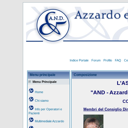
Indice Portale
Forum
Profilo
FAQ
Ce
Menu principale
Composizione
Menu Principale
L’A
"AND - Azzar
Home
Chi siamo
CO
Membri del Consiglio Dire
Info per Operatori e
Pazienti
Multimediale Azzardo