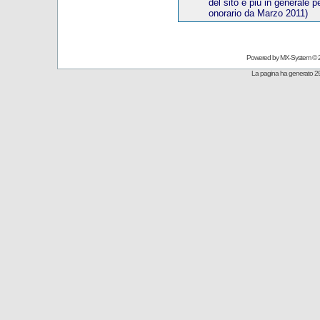
del sito e più in generale p
onorario
da Marzo 20
11)
Powered by
MX-System
© 
La pagina ha generato 29