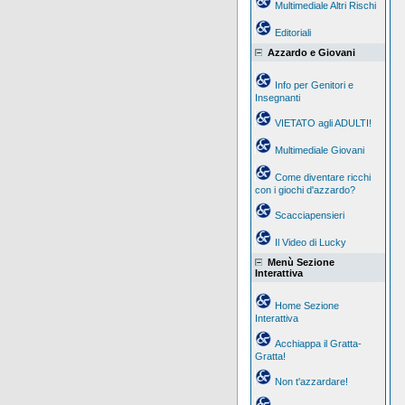
Multimediale Altri Rischi
Editoriali
Azzardo e Giovani
Info per Genitori e
Insegnanti
VIETATO agli ADULTI!
Multimediale Giovani
Come diventare ricchi
con i giochi d'azzardo?
Scacciapensieri
Il Video di Lucky
Menù Sezione
Interattiva
Home Sezione
Interattiva
Acchiappa il Gratta-
Gratta!
Non t'azzardare!