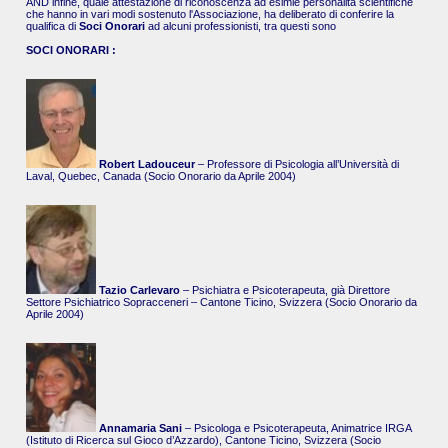
AND infine, quale attestazione di riconoscenza ad esimie personalità scientifiche
che hanno in vari modi sostenuto l'Associazione, ha deliberato di conferire la
qualifica di
Soci Onorari
ad alcuni professionisti, tra questi sono
SOCI ONORARI :
Robert Ladouceur
– Professore di Psicologia all’Università di
Laval, Quebec, Canada (Socio Onorario da Aprile 2004)
Tazio Carlevaro
– Psichiatra e Psicoterapeuta, già Direttore
Settore Psichiatrico Sopracceneri – Cantone Ticino, Svizzera (Socio Onorario da
Aprile 2004)
Annamaria Sani
– Psicologa e Psicoterapeuta, Animatrice IRGA
(Istituto di Ricerca sul Gioco d’Azzardo), Cantone Ticino, Svizzera (Socio