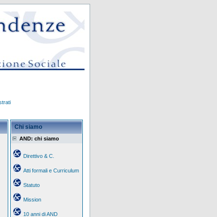
trati
Chi siamo
AND: chi siamo
Direttivo & C.
Atti formali e Curriculum
Statuto
Mission
10 anni di AND