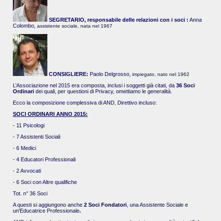
SEGRETARIO, responsabile delle relazioni con i soci :
Anna
Colombo,
assistente sociale, nata nel 1967
CONSIGLIERE:
Paolo Delgrosso,
impiegato, nato nel 1962
L’Associazione nel 2015 era composta, inclusi i soggetti già citati, da
36 Soci
Ordinari
dei quali, per questioni di Privacy, omettiamo le generalità.
Ecco la composizione complessiva di AND, Direttivo incluso:
SOCI ORDINARI ANNO 2015:
- 11 Psicologi
- 7 Assistenti Sociali
- 6 Medici
- 4 Educatori Professionali
- 2 Avvocati
- 6 Soci con Altre qualifiche
Tot. n° 36 Soci
A questi si aggiungono anche
2 Soci Fondatori
, una Assistente Sociale e
un'Educatrice Professionale
.