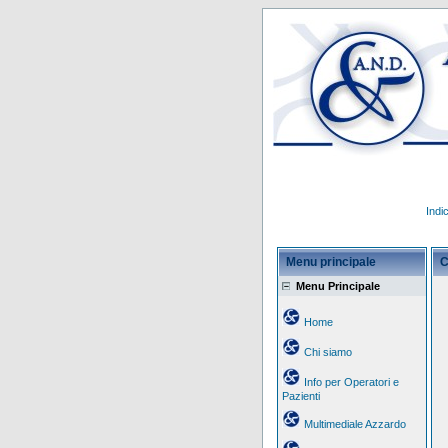
Indi
Menu principale
C
Menu Principale
Home
Chi siamo
Info per Operatori e
Pazienti
Multimediale Azzardo