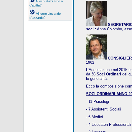
Giochi d'azzardo o
d'abilità?
Vincere giocando
d'azzardo?
SEGRETARIO, 
soci :
Anna Colombo,
assi
CONSIGLIER
1962
L’Associazione nel 2015 era
da
36 Soci Ordinari
dei q
le generalità.
Ecco la composizione compl
SOCI ORDINARI ANNO 20
- 11 Psicologi
- 7 Assistenti Sociali
- 6 Medici
- 4 Educatori Professionali