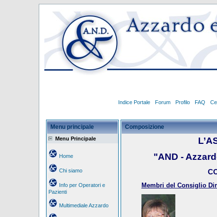
Indice Portale
Forum
Profilo
FAQ
Ce
Menu principale
Composizione
Menu Principale
L’A
"AND - Azzar
Home
Chi siamo
CO
Membri del Consiglio Dire
Info per Operatori e
Pazienti
Multimediale Azzardo