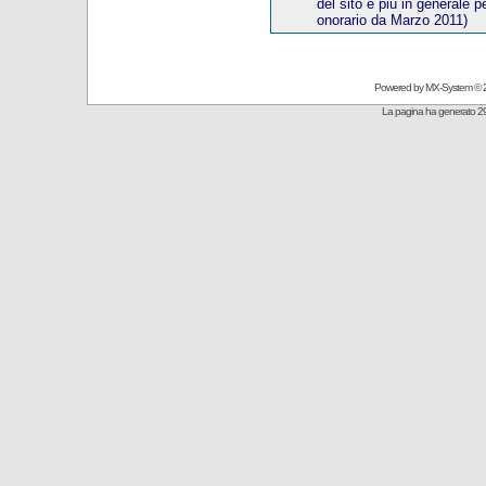
del sito e più in generale p
onorario
da Marzo 20
11)
Powered by
MX-System
© 
La pagina ha generato 29