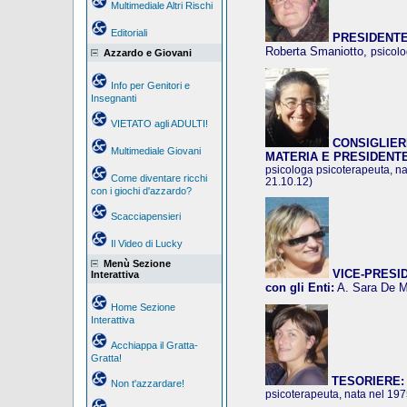
Multimediale Altri Rischi
Editoriali
PRESIDENTE
Roberta Smaniotto,
psicolo
Azzardo e Giovani
Info per Genitori e
Insegnanti
VIETATO agli ADULTI!
CONSIGLIER
Multimediale Giovani
MATERIA E PRESIDENT
psicologa psicoterapeuta, na
Come diventare ricchi
21.10.12)
con i giochi d'azzardo?
Scacciapensieri
Il Video di Lucky
Menù Sezione
VICE-PRESIDE
Interattiva
con gli Enti:
A. Sara De 
Home Sezione
Interattiva
Acchiappa il Gratta-
Gratta!
TESORIERE:
Non t'azzardare!
psicoterapeuta, nata nel 19