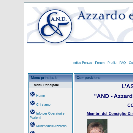
Indice Portale
Forum
Profilo
FAQ
Ce
Menu principale
Composizione
Menu Principale
L’A
"AND - Azzar
Home
Chi siamo
CO
Membri del Consiglio Dire
Info per Operatori e
Pazienti
Multimediale Azzardo