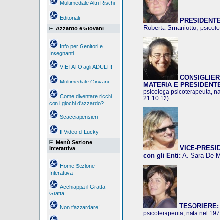
Multimediale Altri Rischi
Editoriali
PRESIDENTE
Roberta Smaniotto,
psicolo
Azzardo e Giovani
Info per Genitori e
Insegnanti
VIETATO agli ADULTI!
CONSIGLIER
Multimediale Giovani
MATERIA E PRESIDENT
psicologa psicoterapeuta, na
Come diventare ricchi
21.10.12)
con i giochi d'azzardo?
Scacciapensieri
Il Video di Lucky
Menù Sezione
VICE-PRESIDE
Interattiva
con gli Enti:
A. Sara De 
Home Sezione
Interattiva
Acchiappa il Gratta-
Gratta!
TESORIERE:
Non t'azzardare!
psicoterapeuta, nata nel 19