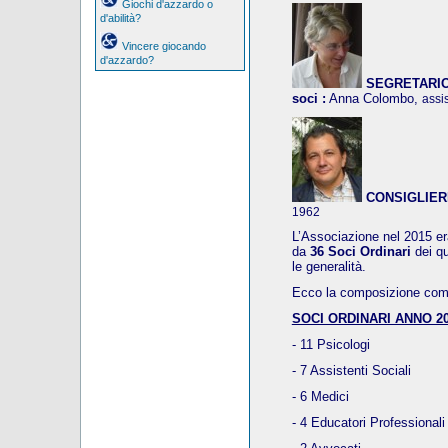
Giochi d'azzardo o
d'abilità?
Vincere giocando
d'azzardo?
SEGRETARIO, 
soci :
Anna Colombo,
assi
CONSIGLIER
1962
L’Associazione nel 2015 era
da
36 Soci Ordinari
dei q
le generalità.
Ecco la composizione compl
SOCI ORDINARI ANNO 20
- 11 Psicologi
- 7 Assistenti Sociali
- 6 Medici
- 4 Educatori Professionali