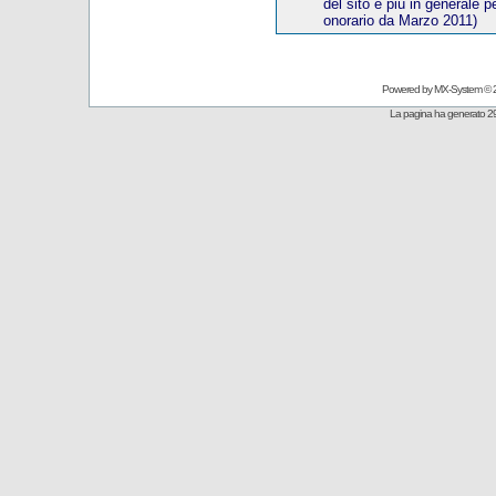
del sito e più in generale p
onorario
da Marzo 20
11)
Powered by
MX-System
© 
La pagina ha generato 29