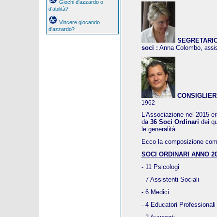
Giochi d'azzardo o
d'abilità?
Vincere giocando
d'azzardo?
SEGRETARIO, 
soci :
Anna Colombo,
assi
CONSIGLIER
1962
L’Associazione nel 2015 era
da
36 Soci Ordinari
dei q
le generalità.
Ecco la composizione compl
SOCI ORDINARI ANNO 20
- 11 Psicologi
- 7 Assistenti Sociali
- 6 Medici
- 4 Educatori Professionali