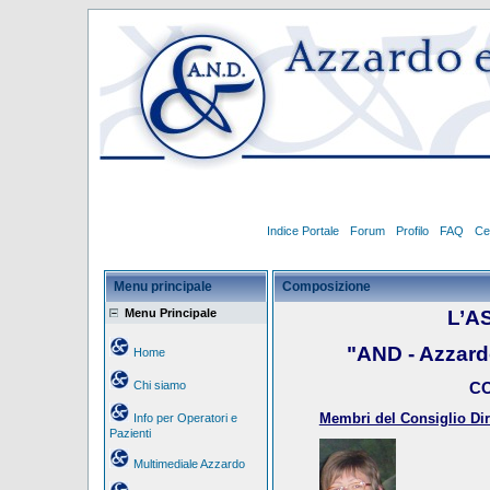
Indice Portale
Forum
Profilo
FAQ
Ce
Menu principale
Composizione
Menu Principale
L’A
"AND - Azzar
Home
Chi siamo
CO
Membri del Consiglio Dire
Info per Operatori e
Pazienti
Multimediale Azzardo