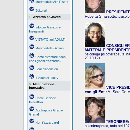
Multimediale Altri Rischi
Editoriali
PRESIDENTE
Roberta Smaniotto,
psicolo
Azzardo e Giovani
Info per Genitori e
Insegnanti
VIETATO agli ADULTI!
CONSIGLIER
Multimediale Giovani
MATERIA E PRESIDENT
psicologa psicoterapeuta, na
Come diventare ricchi
21.10.12)
con i giochi d'azzardo?
Scacciapensieri
Il Video di Lucky
Menù Sezione
VICE-PRESIDE
Interattiva
con gli Enti:
A. Sara De 
Home Sezione
Interattiva
Acchiappa il Gratta-
Gratta!
TESORIERE:
Non t'azzardare!
psicoterapeuta, nata nel 19