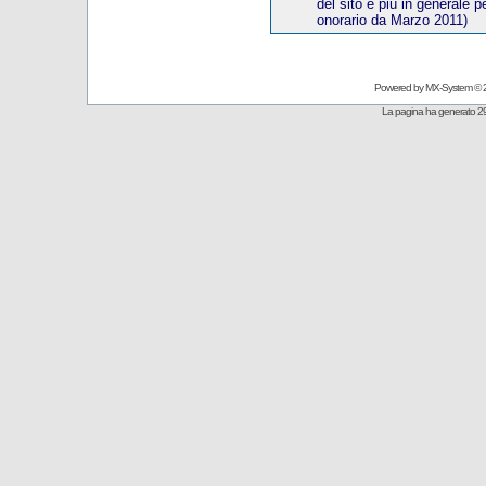
del sito e più in generale p
onorario
da Marzo 20
11)
Powered by
MX-System
© 
La pagina ha generato 29