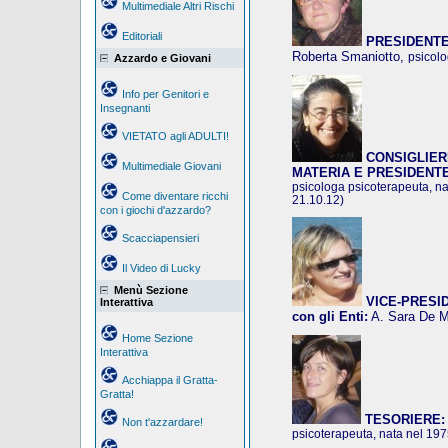
Multimediale Altri Rischi
Editoriali
PRESIDENTE
Roberta Smaniotto,
psicolo
Azzardo e Giovani
Info per Genitori e
Insegnanti
VIETATO agli ADULTI!
CONSIGLIER
Multimediale Giovani
MATERIA E PRESIDENT
psicologa psicoterapeuta, na
Come diventare ricchi
21.10.12)
con i giochi d'azzardo?
Scacciapensieri
Il Video di Lucky
Menù Sezione
VICE-PRESIDE
Interattiva
con gli Enti:
A. Sara De 
Home Sezione
Interattiva
Acchiappa il Gratta-
Gratta!
TESORIERE:
Non t'azzardare!
psicoterapeuta, nata nel 19