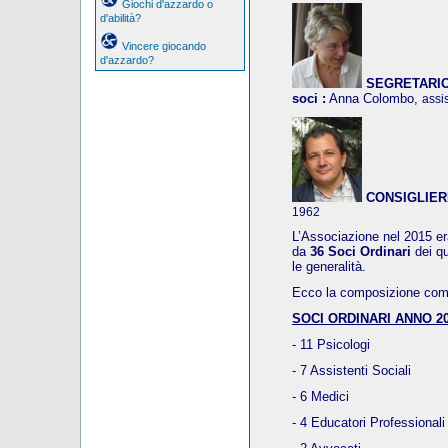
Giochi d'azzardo o
d'abilità?
Vincere giocando
d'azzardo?
SEGRETARIO, 
soci :
Anna Colombo,
assi
CONSIGLIER
1962
L’Associazione nel 2015 era
da
36 Soci Ordinari
dei q
le generalità.
Ecco la composizione compl
SOCI ORDINARI ANNO 20
- 11 Psicologi
- 7 Assistenti Sociali
- 6 Medici
- 4 Educatori Professionali