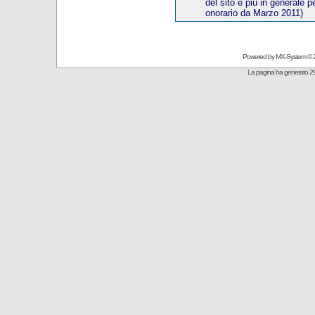
del sito e più in generale p
onorario
da Marzo 20
11)
Powered by
MX-System
© 
La pagina ha generato 29