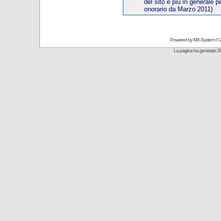
del sito e più in generale p
onorario
da Marzo 20
11)
Powered by
MX-System
© 
La pagina ha generato 29