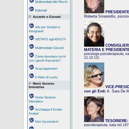
Multimediale Altri Rischi
Editoriali
PRESIDENTE
Roberta Smaniotto,
psicolo
Azzardo e Giovani
Info per Genitori e
Insegnanti
VIETATO agli ADULTI!
CONSIGLIER
Multimediale Giovani
MATERIA E PRESIDENT
psicologa psicoterapeuta, na
Come diventare ricchi
21.10.12)
con i giochi d'azzardo?
Scacciapensieri
Il Video di Lucky
Menù Sezione
VICE-PRESIDE
Interattiva
con gli Enti:
A. Sara De 
Home Sezione
Interattiva
Acchiappa il Gratta-
Gratta!
TESORIERE:
Non t'azzardare!
psicoterapeuta, nata nel 19