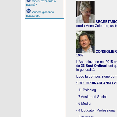
Giochi d'azzardo o
d'abilità?
Vincere giocando
d'azzardo?
SEGRETARIO, 
soci :
Anna Colombo,
assi
CONSIGLIER
1962
L’Associazione nel 2015 era
da
36 Soci Ordinari
dei q
le generalità.
Ecco la composizione compl
SOCI ORDINARI ANNO 20
- 11 Psicologi
- 7 Assistenti Sociali
- 6 Medici
- 4 Educatori Professionali