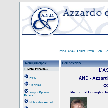
Indice Portale
Forum
Profilo
FAQ
Ce
Menu principale
Composizione
Menu Principale
L’A
"AND - Azzar
Home
Chi siamo
CO
Membri del Consiglio Dire
Info per Operatori e
Pazienti
Multimediale Azzardo