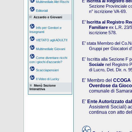
E’
Iscritta al Registro d
Multimediale Altri Rischi
Sezione Provinciale c
Editoriali
n° iscrizione VA-69.
Azzardo e Giovani
E’
Iscritta al Registro Re
Familiare
ex L.R. 23/9
Info per Genitori e
Insegnanti
iscrizione 578.
VIETATO agli ADULTI!
E’ stata Membro del Co.
Gruppi per Giocatori d
Multimediale Giovani
Come diventare ricchi
E' Iscritta alla Sezione F 
con i giochi d'azzardo?
Sociale
nel Registro P
di Lucro, Det. Dir. n. 9
Scacciapensieri
Il Video di Lucky
E' Membro del
CCOGA -
Overdose da Gioco
Menù Sezione
Interattiva
comunale di Samarat
E'
Ente Autorizzato d
Assistenti Sociali) 
continua con atto de