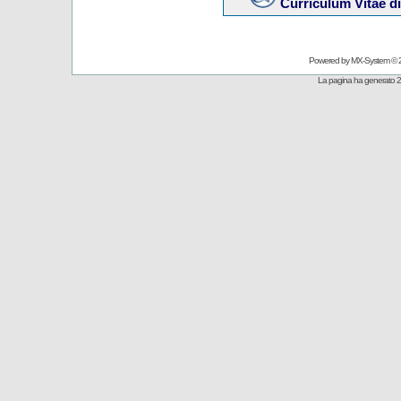
Curriculum Vitae d
Powered by
MX-System
© 
La pagina ha generato 2