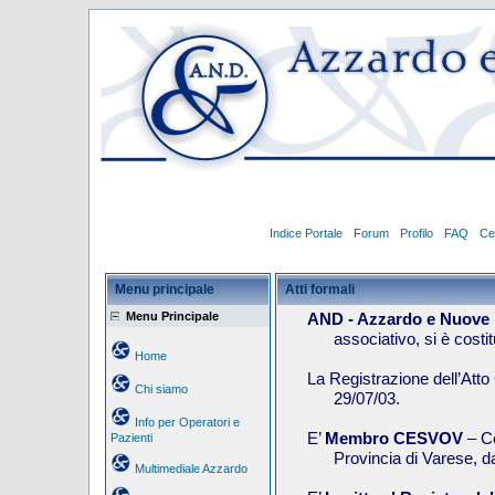
Indice Portale
Forum
Profilo
FAQ
Ce
Menu principale
Atti formali
Menu Principale
AND - Azzardo e Nuove
associativo, si è costit
Home
La Registrazione dell’Atto 
Chi siamo
29/07/03.
Info per Operatori e
E’
Membro CESVOV
– Ce
Pazienti
Provincia di Varese, d
Multimediale Azzardo