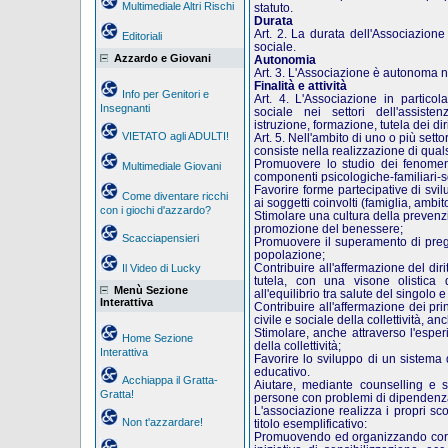
Multimediale Altri Rischi
statuto.
Durata
Art. 2. La durata dell'Associazione
Editoriali
sociale.
Azzardo e Giovani
Autonomia
Art. 3. L'Associazione è autonoma ne
Finalità
e
attività
Info per Genitori e
Art. 4. L'Associazione in particol
Insegnanti
sociale nei settori dell'assisten
istruzione, formazione, tutela dei dirit
VIETATO agli ADULTI!
Art. 5. Nell'ambito di uno o più settor
consiste nella realizzazione di qualsi
Promuovere lo studio dei fenomeni
Multimediale Giovani
componenti psicologiche-familiari-so
Favorire forme partecipative di svilu
Come diventare ricchi
ai soggetti coinvolti (famiglia, ambito
con i giochi d'azzardo?
Stimolare una cultura della preven
promozione del benessere;
Scacciapensieri
Promuovere il superamento di pregi
popolazione;
Contribuire all'affermazione del dir
Il Video di Lucky
tutela, con una visone olistica 
Menù Sezione
all'equilibrio tra salute del singolo e 
Interattiva
Contribuire all'affermazione dei pri
civile e sociale della collettività, a
Stimolare, anche attraverso l'esperi
Home Sezione
della collettività;
Interattiva
Favorire lo sviluppo di un sistema d
educativo.
Acchiappa il Gratta-
Aiutare, mediante counselling e so
Gratta!
persone con problemi di dipendenza e
L'associazione realizza i propri sc
Non t'azzardare!
titolo esemplificativo:
Promuovendo ed organizzando corsi