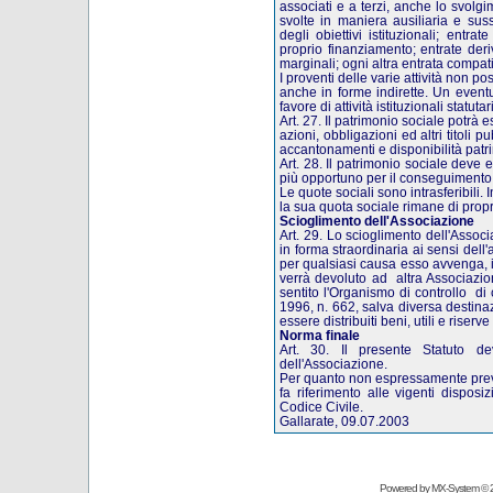
associati e a terzi, anche lo svolg
svolte in maniera ausiliaria e sus
degli obiettivi istituzionali; entra
proprio finanziamento; entrate deri
marginali; ogni altra entrata compat
I proventi delle varie attività non po
anche in forme indirette. Un event
favore di attività istituzionali statut
Art. 27. Il patrimonio sociale potrà e
azioni, obbligazioni ed altri titoli pu
accantonamenti e disponibilità patri
Art. 28. Il patrimonio sociale deve 
più opportuno per il conseguimento d
Le quote sociali sono intrasferibili.
la sua quota sociale rimane di propr
Scioglimento dell'Associazione
Art. 29. Lo scioglimento dell'Assoc
in forma straordinaria ai sensi dell'
per qualsiasi causa esso avvenga, il
verrà devoluto ad altra Associazione
sentito l'Organismo di controllo di
1996, n. 662, salva diversa destin
essere distribuiti beni, utili e riserve
Norma finale
Art. 30. Il presente Statuto d
dell'Associazione.
Per quanto non espressamente previs
fa riferimento alle vigenti dispos
Codice Civile.
Gallarate, 09.07.2003
Powered by
MX-System
© 