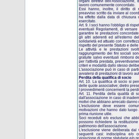
organi direttivi dell'Associazione, 
lavoro comunemente concordato.
Essi hanno, inoltre, il diritto di
preavviso scritto da inviare al coor
ha effetto dalla data di chiusura 
esercitato.
Art. 9. I soci hanno l'obbligo di rispe
eventuali Regolamenti, di versare l
garantire le prestazioni concordat
gli altri aderenti ed all'esterno 
solidarietà ed attuato con correttez
rispetto del presente Statuto e del
Le attività e le prestazioni svo
raggiungimento dei fini sociali son
gratuite salvo eventuali rimborsi 
per l'attività prestata, preventivam
criteri e modalità dallo stesso delibe
L'associazione può in caso di part
avvalersi di prestazioni di lavoro a
Perdita della qualifica di socio
Art. 10. La qualifica di socio si p
delle quote associative; dietro prese
I provvedimenti concernenti la perdi
Art. 11. Perdita della qualità di 
dall'associazione in caso di inadempi
motivi che abbiano arrecato danno m
L'esclusione deve essere comun
motivazioni che hanno dato luogo al
prima riunione utile.
Soci receduti e/o esclusi che abb
possono richiedere la restituzione 
patrimonio dell'associazione.
L'esclusione viene deliberata dal C
seguenti casi: indisciplina e/o c
violazione di norme statutarie e/o re