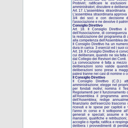
Probiviri; ratificare le esclusion
amministratori; discutere e delibera
Art. 17. L'assemblea straordinaria
L'assemblea straordinaria approva 
3/4 dei soci e con decisione de
l'associazione e ne devolve il patrim
Consiglio
Direttivo
Art. 18. Il Consiglio Direttivo 
dell'Associazione, di conseguenza 
la realizzazione del programma di at
alla competenza dell'Assemblea dei
Il Consiglio Direttivo ha un numer
dura in carica 3 esercizi ed i suoi 
Art. 19. Il Consiglio Direttivo è con
cui deliberare, quando ne sia fatta
dal Collegio dei Revisori dei Conti.
La convocazione è fatta a mezzo 
deliberazioni sono valide quando
deliberazioni sono prese a maggi
palesi tranne nei casi di nomine o 
Il Consiglio Direttivo
Il Consiglio Direttivo (C.D.) at
amministrazione; elegge nel proprio
per fondati motivi; nomina il Te
Regolamenti per il funzionamento d
all'Assemblea il programma annua
dell'Assemblea; redige annualm
finanziario dell'esercizio trascorso (
ricevuti e le spese per capitoli e 
l'anno in corso e li sottopone al
generali e speciali; assume e li
mansioni, qualifiche e retribuzion
accoglie o rigetta; ratifica e respi
delibera i provvedimenti di perdita 