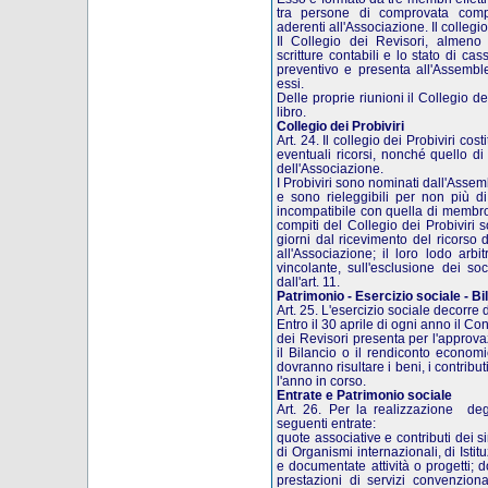
tra persone di comprovata comp
aderenti all'Associazione. Il collegi
Il Collegio dei Revisori, almeno 
scritture contabili e lo stato di ca
preventivo e presenta all'Assemble
essi.
Delle proprie riunioni il Collegio d
libro.
Collegio dei Probiviri
Art. 24. Il collegio dei Probiviri co
eventuali ricorsi, nonché quello di
dell'Associazione.
I Probiviri sono nominati dall'Assem
e sono rieleggibili per non più d
incompatibile con quella di membro 
compiti del Collegio dei Probiviri s
giorni dal ricevimento del ricorso 
all'Associazione; il loro lodo arb
vincolante, sull'esclusione dei so
dall'art. 11.
Patrimonio - Esercizio sociale - Bi
Art. 25. L'esercizio sociale decorre
Entro il 30 aprile di ogni anno il Co
dei Revisori presenta per l'approva
il Bilancio o il rendiconto economi
dovranno risultare i beni, i contributi
l'anno in corso.
Entrate e Patrimonio sociale
Art. 26. Per la realizzazione degl
seguenti entrate:
quote associative e contributi dei sim
di Organismi internazionali, di Istit
e documentate attività o progetti; d
prestazioni di servizi convenziona