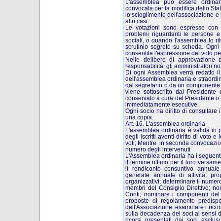
L'assemblea può essere ordinaria
convocata per la modifica dello Stat
lo scioglimento dell'associazione e l
altri casi.
Le votazioni sono espresse con 
problemi riguardanti le persone e 
sociali, o quando l'assemblea lo r
scrutinio segreto su scheda. Ogni 
consentita l'espressione del voto p
Nelle delibere di approvazione d
responsabilità, gli amministratori n
Di ogni Assemblea verrà redatto il 
dell'assemblea ordinaria e straordi
dal segretario o da un componente 
viene sottoscritto dal Presidente 
conservato a cura del Presidente o 
immediatamente esecutive.
Ogni socio ha diritto di consultare 
una copia.
Art. 16. L'assemblea ordinaria
L'assemblea ordinaria è valida in
degli iscritti aventi diritto di vot
voti; Mentre in seconda convocazio
numero degli intervenuti
L'Assemblea ordinaria ha i seguent
il termine ultimo per il loro versam
il rendiconto consuntivo annuale 
generale annuale di attività; pro
organizzativi; determinare il numer
membri del Consiglio Direttivo; no
Conti; nominare i componenti del 
proposte di regolamento predispo
dell'Associazione; esaminare i rico
sulla decadenza dei soci ai sensi de
ricorsi presentati dai soci esclu