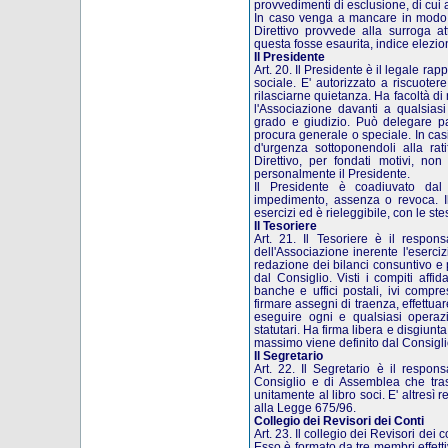
provvedimenti di esclusione, di cui a
In caso venga a mancare in modo ir
Direttivo provvede alla surroga at
questa fosse esaurita, indice elezion
Il Presidente
Art. 20. Il Presidente è il legale ra
sociale. E' autorizzato a riscuoter
rilasciarne quietanza. Ha facoltà di 
l'Associazione davanti a qualsiasi
grado e giudizio. Può delegare par
procura generale o speciale. In cas
d'urgenza sottoponendoli alla rati
Direttivo, per fondati motivi, non 
personalmente il Presidente.
Il Presidente è coadiuvato dal
impedimento, assenza o revoca. I
esercizi ed è rieleggibile, con le ste
Il Tesoriere
Art. 21. Il Tesoriere è il respons
dell'Associazione inerente l'esercizi
redazione dei bilanci consuntivo e
dal Consiglio. Visti i compiti affi
banche e uffici postali, ivi compre
firmare assegni di traenza, effettua
eseguire ogni e qualsiasi operazi
statutari. Ha firma libera e disgiunta
massimo viene definito dal Consigli
Il Segretario
Art. 22. Il Segretario è il respon
Consiglio e di Assemblea che trascr
unitamente al libro soci. E' altresì 
alla Legge 675/96.
Collegio dei Revisori dei Conti
Art. 23. Il collegio dei Revisori dei 
Esso è formato da tre membri effett