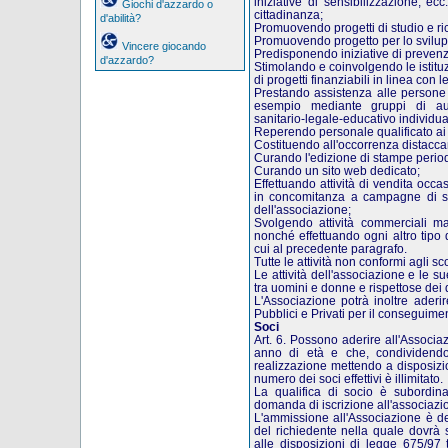
iniziative di sensibilizzazione, ecc
Giochi d'azzardo o
cittadinanza;
d'abilità?
Promuovendo progetti di studio e r
Promuovendo progetto per lo svilupp
Vincere giocando
Predisponendo iniziative di preven
d'azzardo?
Stimolando e coinvolgendo le istitu
di progetti finanziabili in linea con le
Prestando assistenza alle persone 
esempio mediante gruppi di auto-
sanitario-legale-educativo individua
Reperendo personale qualificato ai fin
Costituendo all'occorrenza distacca
Curando l'edizione di stampe perio
Curando un sito web dedicato;
Effettuando attività di vendita occa
in concomitanza a campagne di sens
dell'associazione;
Svolgendo attività commerciali mar
nonché effettuando ogni altro tipo 
cui al precedente paragrafo.
Tutte le attività non conformi agli 
Le attività dell'associazione e le su
tra uomini e donne e rispettose dei di
L'Associazione potrà inoltre aderi
Pubblici e Privati per il conseguiment
Soci
Art. 6. Possono aderire all'Associa
anno di età e che, condividendo
realizzazione mettendo a disposizio
numero dei soci effettivi è illimitato.
La qualifica di socio è subordina
domanda di iscrizione all'associazi
L'ammissione all'Associazione è de
del richiedente nella quale dovrà 
alle disposizioni di legge 675/97 t