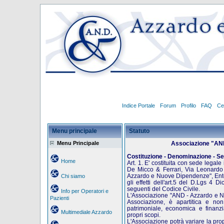
Indice Portale
Forum
Profilo
FAQ
Ce
Menu principale
Statuto
Menu Principale
Associazione "AN
Costituzione - Denominazione - S
Home
Art. 1. E' costituita con sede legal
De Micco & Ferrari, Via Leonardo
Azzardo e Nuove Dipendenze", Ente 
Chi siamo
gli effetti dell'art.5 del D.Lgs 4 
seguenti del Codice Civile.
Info per Operatori e
L'Associazione "AND - Azzardo e N
Pazienti
Associazione, è apartitica e non
patrimoniale, economica e finanzi
Multimediale Azzardo
propri scopi.
L'Associazione potrà variare la pro