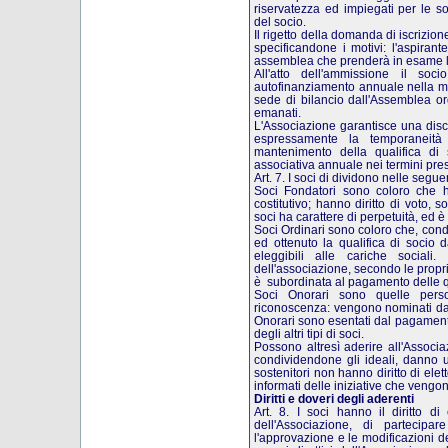
riservatezza ed impiegati per le so
del socio.
Il rigetto della domanda di iscrizio
specificandone i motivi: l'aspiran
assemblea che prenderà in esame la 
All'atto dell'ammissione il so
autofinanziamento annuale nella mi
sede di bilancio dall'Assemblea ord
emanati.
L'Associazione garantisce una disc
espressamente la temporaneità d
mantenimento della qualifica di
associativa annuale nei termini pres
Art. 7. I soci di dividono nelle segu
Soci Fondatori sono coloro che ha
costitutivo; hanno diritto di voto, s
soci ha carattere di perpetuità, ed
Soci Ordinari sono coloro che, cond
ed ottenuto la qualifica di socio d
eleggibili alle cariche sociali
dell'associazione, secondo le propri
è subordinata al pagamento delle q
Soci Onorari sono quelle perso
riconoscenza: vengono nominati dal
Onorari sono esentati dal pagamento d
degli altri tipi di soci.
Possono altresì aderire all'Associaz
condividendone gli ideali, danno un
sostenitori non hanno diritto di elet
informati delle iniziative che vengon
Diritti
e doveri degli aderenti
Art. 8. I soci hanno il diritto di 
dell'Associazione, di partecipa
l'approvazione e le modificazioni d