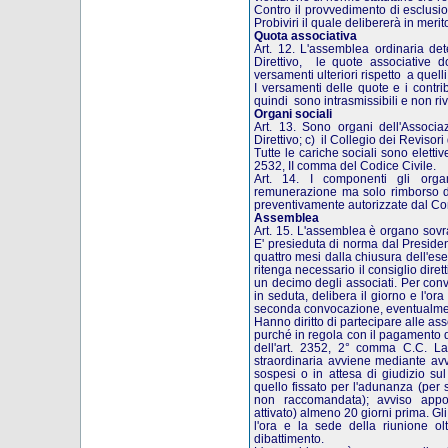
Contro il provvedimento di esclusio
Probiviri il quale delibererà in meri
Quota associativa
Art. 12. L'assemblea ordinaria de
Direttivo, le quote associative do
versamenti ulteriori rispetto a quelli
I versamenti delle quote e i contri
quindi sono intrasmissibili e non riv
Organi sociali
Art. 13. Sono organi dell'Associ
Direttivo; c) il Collegio dei Revisori 
Tutte le cariche sociali sono elettive
2532, II comma del Codice Civile.
Art. 14. I componenti gli org
remunerazione ma solo rimborso del
preventivamente autorizzate dal Cons
Assemblea
Art. 15. L'assemblea è organo sovra
E' presieduta di norma dal Preside
quattro mesi dalla chiusura dell'ese
ritenga necessario il consiglio dire
un decimo degli associati. Per convo
in seduta, delibera il giorno e l'or
seconda convocazione, eventualment
Hanno diritto di partecipare alle assem
purché in regola con il pagamento de
dell'art. 2352, 2° comma C.C. La
straordinaria avviene mediante avvis
sospesi o in attesa di giudizio su
quello fissato per l'adunanza (per so
non raccomandata); avviso appost
attivato) almeno 20 giorni prima. Gl
l'ora e la sede della riunione ol
dibattimento.