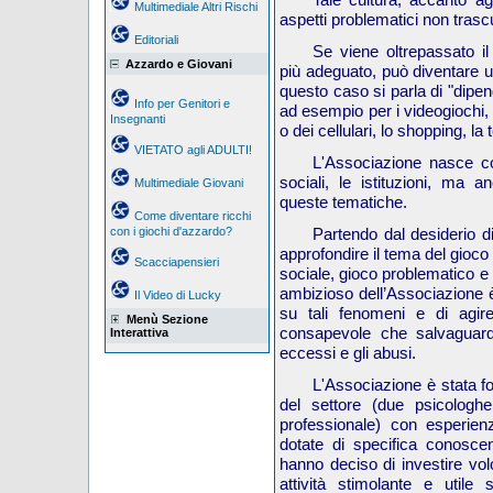
Multimediale Altri Rischi
aspetti problematici non trascu
Editoriali
Se viene oltrepassato il
Azzardo e Giovani
più adeguato, può diventare 
questo caso si parla di "dip
Info per Genitori e
ad esempio per i videogiochi, i
Insegnanti
o dei cellulari, lo shopping, la 
VIETATO agli ADULTI!
L'Associazione nasce con 
sociali, le istituzioni, ma 
Multimediale Giovani
queste tematiche.
Come diventare ricchi
con i giochi d'azzardo?
Partendo
dal desiderio 
approfondire il tema del gioco
Scacciapensieri
sociale, gioco problematico e 
ambizioso dell’Associazione è
Il Video di Lucky
su tali fenomeni e di agir
Menù Sezione
consapevole che salvaguardi 
Interattiva
eccessi e gli abusi.
L'Associazione
è stata f
del settore (due psicologhe
professionale) con
esperie
dotate di specifica conosce
hanno deciso di investire vol
attività stimolante e utile