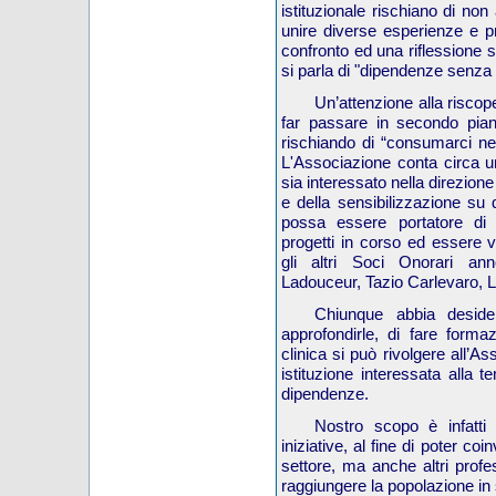
istituzionale rischiano di non
unire diverse esperienze e pro
confronto ed una riflessione s
si parla di "dipendenze senza
Un’attenzione alla riscop
far passare in secondo pian
rischiando di “consumarci nei
L'Associazione conta circa u
sia interessato nella direzione
e della sensibilizzazione su
possa essere portatore di
progetti in corso ed essere va
gli altri Soci Onorari an
Ladouceur, Tazio Carlevaro, 
C
hiunque abbia deside
approfondirle, di fare formaz
clinica si può rivolgere all’
istituzione interessata alla 
dipendenze.
Nostro scopo è infatti q
iniziative, al fine di poter coi
settore, ma anche altri profess
raggiungere la popolazione in 