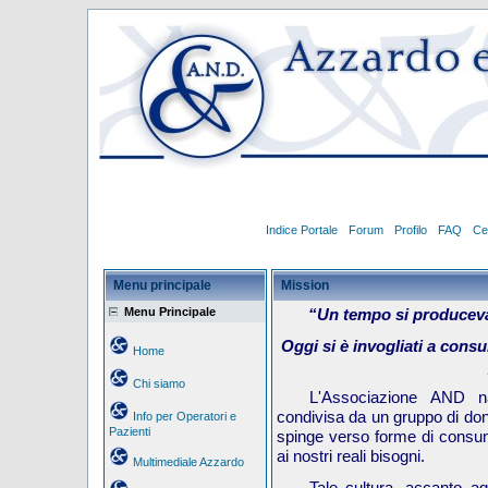
Indice Portale
Forum
Profilo
FAQ
Ce
Menu principale
Mission
Menu Principale
“Un tempo si produceva 
Oggi si è invogliati a cons
Home
Chi siamo
L'Associazione AND n
condivisa da un gruppo di do
Info per Operatori e
Pazienti
spinge verso forme di consum
ai nostri reali bisogni.
Multimediale Azzardo
Tale cultura, accanto agl