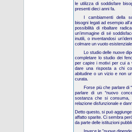
le utilizza di soddisfare bis
presenti dieci anni fa.
I cambiamenti della so
bisogni legati ad esempio all'
possibilità di ribaltare radic
un'immagine di sé soddisface
inutili, o inventandosi un'iden
colmare un vuoto esistenziale
Lo studio delle nuove di
completare lo studio dei fen
per capire i motivi per cui a 
dare una risposta a chi c
abitudine o un vizio e non u
curata.
Forse più che parlare d
parlare di un “nuovo conce
sostanza che si consuma, m
relazione disfunzionale e dan
Detto questo, si può aggiunge
affatto sparite. Ci sembra per
da parte delle istituzioni pubb
Invece le "nuove dipende