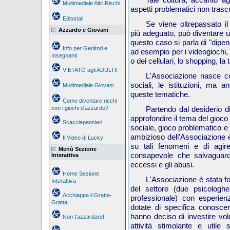
Multimediale Altri Rischi
aspetti problematici non trascu
Editoriali
Se viene oltrepassato il
Azzardo e Giovani
più adeguato, può diventare 
questo caso si parla di "dip
Info per Genitori e
ad esempio per i videogiochi, i
Insegnanti
o dei cellulari, lo shopping, la 
VIETATO agli ADULTI!
L'Associazione nasce con 
sociali, le istituzioni, ma 
Multimediale Giovani
queste tematiche.
Come diventare ricchi
con i giochi d'azzardo?
Partendo
dal desiderio 
approfondire il tema del gioco
Scacciapensieri
sociale, gioco problematico e 
ambizioso dell’Associazione è
Il Video di Lucky
su tali fenomeni e di agir
Menù Sezione
consapevole che salvaguardi 
Interattiva
eccessi e gli abusi.
Home Sezione
L'Associazione
è stata f
Interattiva
del settore (due psicologhe
Acchiappa il Gratta-
professionale) con
esperie
Gratta!
dotate di specifica conosce
hanno deciso di investire vol
Non t'azzardare!
attività stimolante e utile