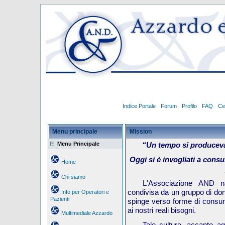
Indice Portale
Forum
Profilo
FAQ
Ce
Menu principale
Mission
Menu Principale
“Un tempo si produceva 
Oggi si è invogliati a cons
Home
Chi siamo
L'Associazione AND n
condivisa da un gruppo di do
Info per Operatori e
Pazienti
spinge verso forme di consum
ai nostri reali bisogni.
Multimediale Azzardo
Tale cultura, accanto agl