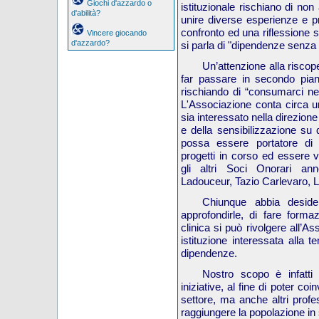
Giochi d'azzardo o
istituzionale rischiano di non
d'abilità?
unire diverse esperienze e pro
confronto ed una riflessione s
Vincere giocando
d'azzardo?
si parla di "dipendenze senza
Un’attenzione alla riscop
far passare in secondo pian
rischiando di “consumarci nei
L'Associazione conta circa u
sia interessato nella direzione
e della sensibilizzazione su
possa essere portatore di
progetti in corso ed essere va
gli altri Soci Onorari an
Ladouceur, Tazio Carlevaro, 
C
hiunque abbia deside
approfondirle, di fare formaz
clinica si può rivolgere all’
istituzione interessata alla 
dipendenze.
Nostro scopo è infatti q
iniziative, al fine di poter coi
settore, ma anche altri profess
raggiungere la popolazione in 