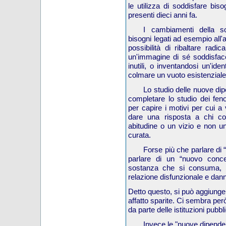
le utilizza di soddisfare bis
presenti dieci anni fa.
I cambiamenti della so
bisogni legati ad esempio all'
possibilità di ribaltare radic
un'immagine di sé soddisface
inutili, o inventandosi un'iden
colmare un vuoto esistenziale
Lo studio delle nuove di
completare lo studio dei fen
per capire i motivi per cui a 
dare una risposta a chi c
abitudine o un vizio e non u
curata.
Forse più che parlare d
parlare di un “nuovo conce
sostanza che si consuma, m
relazione disfunzionale e dan
Detto questo, si può aggiunge
affatto sparite. Ci sembra per
da parte delle istituzioni pubb
Invece le "nuove dipende