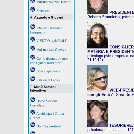
Multimediale Altri Rischi
Editoriali
PRESIDENTE
Roberta Smaniotto,
psicolo
Azzardo e Giovani
Info per Genitori e
Insegnanti
VIETATO agli ADULTI!
CONSIGLIER
Multimediale Giovani
MATERIA E PRESIDENT
psicologa psicoterapeuta, na
Come diventare ricchi
21.10.12)
con i giochi d'azzardo?
Scacciapensieri
Il Video di Lucky
Menù Sezione
VICE-PRESIDE
Interattiva
con gli Enti:
A. Sara De 
Home Sezione
Interattiva
Acchiappa il Gratta-
Gratta!
TESORIERE:
Non t'azzardare!
psicoterapeuta, nata nel 19