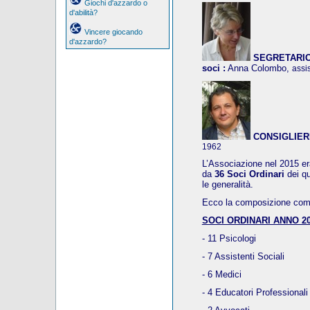
Giochi d'azzardo o
d'abilità?
Vincere giocando
d'azzardo?
SEGRETARIO, 
soci :
Anna Colombo,
assi
CONSIGLIER
1962
L’Associazione nel 2015 era
da
36 Soci Ordinari
dei q
le generalità.
Ecco la composizione compl
SOCI ORDINARI ANNO 20
- 11 Psicologi
- 7 Assistenti Sociali
- 6 Medici
- 4 Educatori Professionali