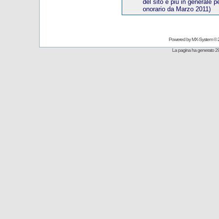
del sito e più in generale p
onorario
da Marzo 20
11)
Powered by
MX-System
© 
La pagina ha generato 29