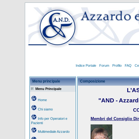
Indice Portale
Forum
Profilo
FAQ
Ce
Menu principale
Composizione
Menu Principale
L’A
"AND - Azzar
Home
Chi siamo
CO
Membri del Consiglio Dire
Info per Operatori e
Pazienti
Multimediale Azzardo