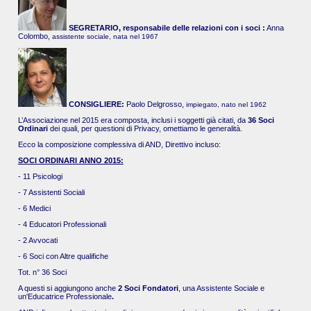
SEGRETARIO, responsabile delle relazioni con i soci :
Anna
Colombo,
assistente sociale, nata nel 1967
CONSIGLIERE:
Paolo Delgrosso,
impiegato, nato nel 1962
L’Associazione nel 2015 era composta, inclusi i soggetti già citati, da
36 Soci
Ordinari
dei quali, per questioni di Privacy, omettiamo le generalità.
Ecco la composizione complessiva di AND, Direttivo incluso:
SOCI ORDINARI ANNO 2015:
- 11 Psicologi
- 7 Assistenti Sociali
- 6 Medici
- 4 Educatori Professionali
- 2 Avvocati
- 6 Soci con Altre qualifiche
Tot. n° 36 Soci
A questi si aggiungono anche
2 Soci Fondatori
, una Assistente Sociale e
un'Educatrice Professionale
.