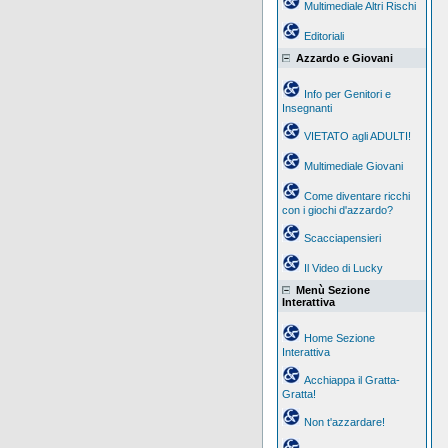
Multimediale Altri Rischi
Editoriali
Azzardo e Giovani
Info per Genitori e
Insegnanti
VIETATO agli ADULTI!
Multimediale Giovani
Come diventare ricchi
con i giochi d'azzardo?
Scacciapensieri
Il Video di Lucky
Menù Sezione
Interattiva
Home Sezione
Interattiva
Acchiappa il Gratta-
Gratta!
Non t'azzardare!