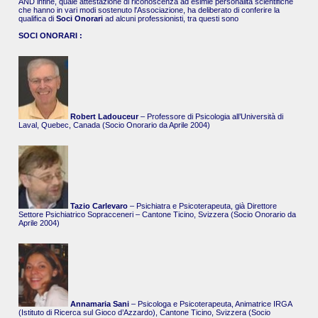
AND infine, quale attestazione di riconoscenza ad esimie personalità scientifiche
che hanno in vari modi sostenuto l'Associazione, ha deliberato di conferire la
qualifica di
Soci Onorari
ad alcuni professionisti, tra questi sono
SOCI ONORARI :
Robert Ladouceur
– Professore di Psicologia all’Università di
Laval, Quebec, Canada (Socio Onorario da Aprile 2004)
Tazio Carlevaro
– Psichiatra e Psicoterapeuta, già Direttore
Settore Psichiatrico Sopracceneri – Cantone Ticino, Svizzera (Socio Onorario da
Aprile 2004)
Annamaria Sani
– Psicologa e Psicoterapeuta, Animatrice IRGA
(Istituto di Ricerca sul Gioco d’Azzardo), Cantone Ticino, Svizzera (Socio