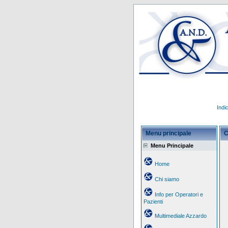
Indi
Menu principale
C
Menu Principale
Home
Chi siamo
Info per Operatori e
Pazienti
Multimediale Azzardo