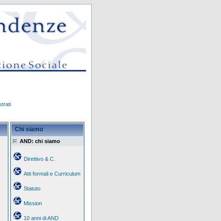
trati
Chi siamo
AND: chi siamo
Direttivo & C.
Atti formali e Curriculum
Statuto
Mission
10 anni di AND