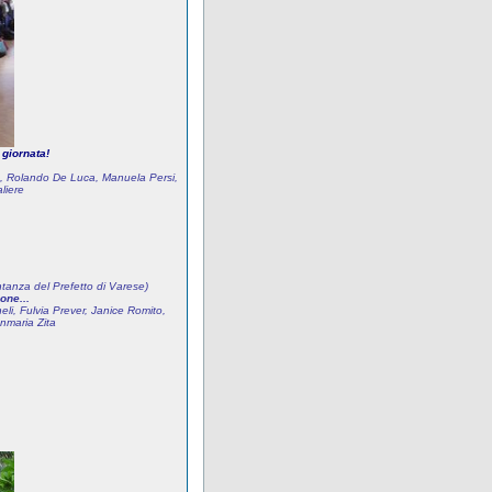
 giornata!
to, Rolando De Luca, Manuela Persi,
liere
tanza del Prefetto di Varese)
one...
li, Fulvia Prever, Janice Romito,
nmaria Zita