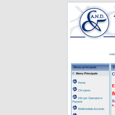
Indi
Menu principale
F
Menu Principale
C
Home
E
Chi siamo
I
Info per Operatori e
S
Pazienti
e 
Multimediale Azzardo