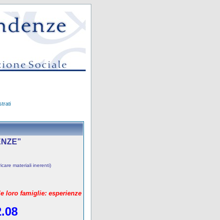
trati
ENZE”
icare materiali inerenti)
le loro famiglie: esperienze
.08