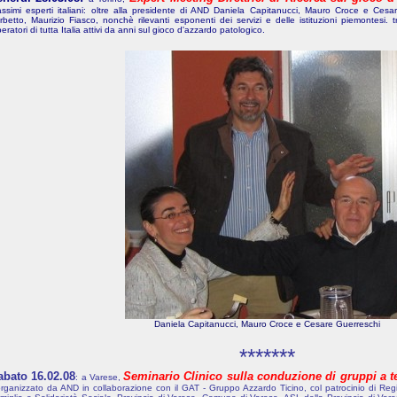
ssimi esperti italiani: oltre alla presidente di AND Daniela Capitanucci, Mauro Croce e Cesar
rbetto, Maurizio Fiasco, nonchè rilevanti esponenti dei servizi e delle istituzioni piemontesi. t
eratori di tutta Italia attivi da anni sul gioco d'azzardo patologico.
Daniela Capitanucci, Mauro Croce e Cesare Guerreschi
*******
abato 16.02.08
Seminario Clinico sulla conduzione di gruppi a t
: a Varese,
organizzato da AND in collaborazione con il GAT - Gruppo Azzardo Ticino, col patrocinio di R