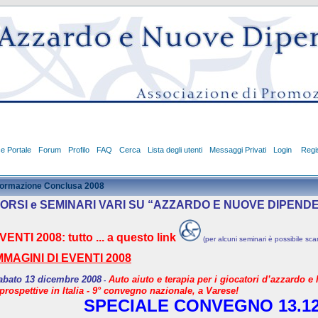
ce Portale
Forum
Profilo
FAQ
Cerca
Lista degli utenti
Messaggi Privati
Login
Regis
ormazione Conclusa 2008
ORSI e SEMINARI VARI SU “AZZARDO E NUOVE DIPEND
VENTI
2008: tutto ... a questo link
(per alcuni seminari è possibile scar
MMAGINI DI EVENTI 2008
abato 13 dicembre 2008
Auto aiuto e terapia per i giocatori d’azzardo e 
-
prospettive in Italia - 9° convegno nazionale, a Varese!
SPECIALE CONVEGNO 13.12