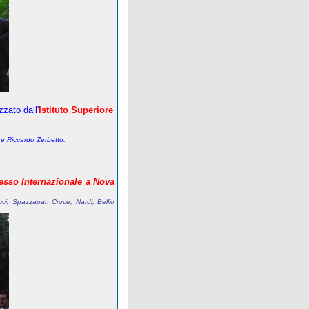
zzato dall'
Istituto Superiore
 e Riccardo Zerbetto.
esso Internazionale a Nova
ucci, Spazzapan
Croce, Nardi, Bellio