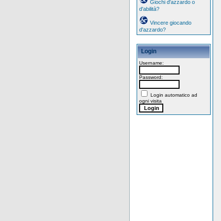
Giochi d'azzardo o
d'abilità?
Vincere giocando
d'azzardo?
Login
Username:
Password:
Login automatico ad
ogni visita