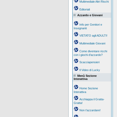
Multimediale Altri Rischi
Editoriali
Azzardo e Giovani
Info per Genitori e
Insegnanti
VIETATO agli ADULTI!
Multimediale Giovani
Come diventare ricchi
con i giochi d'azzardo?
Scacciapensieri
Il Video di Lucky
Menù Sezione
Interattiva
Home Sezione
Interattiva
Acchiappa il Gratta-
Gratta!
Non t'azzardare!