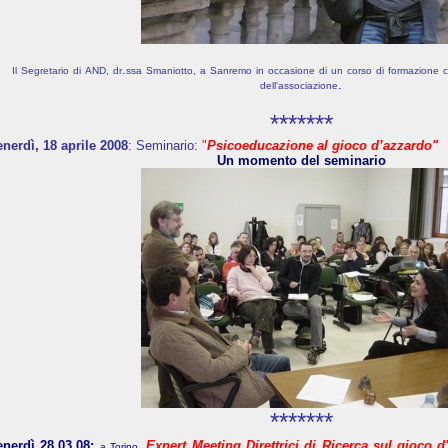
.
Il
Segretario
di
AND,
dr
ssa
Smaniotto
,
a
Sanremo
in
occasione
di
un
corso
di
formazione
.
dell'associazione
*******
enerdì, 18 aprile 2008
: Seminario:
"
Psicoeducazione al gioco d’azzardo"
Un momento del seminario
*******
enerdì 28.03.08:
Expert Meeting Direttrici di Ricerca sul gioco d
a Torino,