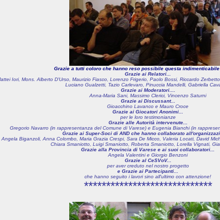
Grazie a tutti coloro che hanno reso possibile questa indimenticabile
Grazie ai Relatori...
attei Iori, Mons. Alberto D'Urso, Maurizio Fiasco, Lorenzo Frigerio, Paolo Bossi, Riccardo Zerbet
Luciano Gualzetti, Tazio Carlevaro, Pinuccia Mandelli, Gabriella Cava
Grazie ai Moderatori....
Anna-Maria Sani, Massimo Clerici, Vincenzo Saturni
Grazie ai Discussant...
Gioacchino Lavanco e Mauro Croce
Grazie ai Giocatori Anonimi...
per le loro testimonianze
Grazie alle Autorità intervenute...
Gregorio Navarro (in rappresentanza del Comune di Varese) e Eugenia Bianchi (in rappresen
Grazie ai Super-Soci di AND che hanno collaborato all'organizzazi
Angela Biganzoli, Anna Colombo, Maria Grazia Crespi, Sara De Micco, Valeria Locati, David Miche
Chiara Smaniotto, Luigi Smaniotto, Roberta Smaniotto, Lorella Vignati, Gia
Grazie alla Provincia di Varese e ai suoi collaboratori...
Angela Valentini e Giorgio Benzoni
Grazie al CeSVoV...
per aver creduto nel nostro progetto
e Grazie ai Partecipanti...
che hanno seguito i lavori sino all'ultimo con attenzione!
*****************************