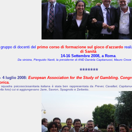
l gruppo di docenti del
primo corso di formazione sul gioco d'azzardo
reali
di Sanità
14-16 Settembre 2008, a Roma
.
Da sinistra, Pierguido Nardi, la presidente di AND Daniela Capitanucci, Mauro Croce
*******
- 4 luglio 2008:
European Association for the Study of Gambling. Congr
orica.
 squadra psicosociosanitaria italiana è stata ben rappresentata da
Prever, Cavallari, Capitan
lla foto)
cui si aggiungevano Jarre, Savron, Spagnolo e Zerbetto.