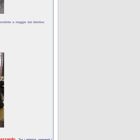
condotto
a
maggio
dal
direttivo
.
'azzardo
T
ra i relatori, presenti i