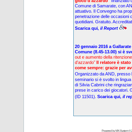
gioco d'azzardo"
finanziato
Comune di Samarate, con AND
attuativo.
Il Convegno ha propo
penetrazione delle occasioni d
quotidiani.
Gratuito. A
ccreditat
Scarica qui
, il Report
20 gennaio
201
6
a Gallarate
Comune
(
8.45
-13.
0
0) si
è sv
out e aumento della ritenzione
d'azzardo"
Il relatore è stat
come sempre: grazie per av
Organizzato da AND
,
presso
seminario si è svolto in lingu
di Silvia Cabrini che ringrazi
prese in carico dei giocatori. 
(ID 11501).
Scarica qui
,
il r
Powered by
MX-System
© 