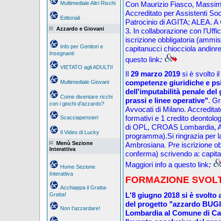
Multimediale Altri Rischi
Con Maurizio Fiasco, Massimi
A
ccredit
ato
per Assistenti Soci
Editoriali
Patr
ocinio di AGITA; ALEA.
A 
Azzardo e Giovani
3. In collaborazione con l'Uffi
iscrizione obbligatoria (ammi
Info per Genitori e
capitanucci chiocciola andinr
Insegnanti
questo link
:
VIETATO agli ADULTI!
Il
29 marzo 2019
si è svolto i
competenze giuridiche e psic
Multimediale Giovani
dell'imputabilità penale de
Come diventare ricchi
prassi e linee operative"
. Gr
con i giochi d'azzardo?
Avvocati di Milano. A
ccredita
t
formativi e 1 credito deontolo
Scacciapensieri
di OPL, CROAS Lombardia, 
Il Video di Lucky
programma).
Si ringrazia per
Menù Sezione
Ambrosiana
Pre iscrizione o
.
Interattiva
conferma) scrivendo a: capita
Maggiori info a questo link
:
Home Sezione
Interattiva
FORMAZIONE SVOLTA
Acchiappa il Gratta-
L'8
giugno
201
8
si è svolto
Gratta!
del progetto "azzardo BUGI
Non t'azzardare!
Lombardia al Comune di Cas