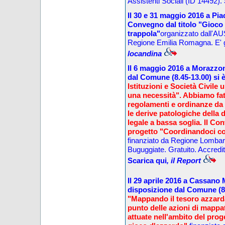
Assistenti Sociali (ID 14492).
Il
30 e 31 maggio
201
6
a Pia
Convegno dal titolo "Gioco 
trappola"
organizzato dall'AUS
Regione Emilia Romagna. E' g
locandina
Il
6 maggio
201
6
a Morazzo
dal Comune
(
8.45
-13.
0
0) si 
Istituzioni e Società Civile 
una necessità".
Abbiamo fatt
regolamenti e ordinanze da p
le derive patologiche della 
legale a bassa soglia. Il Co
progetto "Coordinandoci co
finanziato da Regione Lombard
Buguggiate
.
Gratuito. A
ccredit
Scarica qui
, il Report
Il
29 aprile
201
6
a Cassano 
disposizione dal Comune
(
8
"Mappando il tesoro azzard
punto delle azioni di mappa
attuate nell'ambito del pro