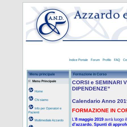
Indice Portale
Forum
Profilo
FAQ
Ce
Menu principale
Formazione in Corso
Menu Principale
CORSI e SEMINARI 
DIPENDENZE”
Home
Chi siamo
Calendario Anno 201
Info per Operatori e
FORMAZIONE IN CO
Pazienti
L'
8
maggio 2019
avrà luogo i
Multimediale Azzardo
d'azzardo.
Spunti di approf