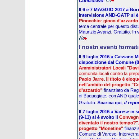
Conclusivo:
Il 6 e 7
MAGGIO
2017 a Bor
Intervisione AND-GATP
si è
Pinocchio
:
gioco d'azzardo
tema centrale per questo d
ist
Maurizio Avanzi
. Gratuito. In 
I nostri eventi format
Il
9 luglio
201
6
a Cassano M
disposizione dal Comune
(
8
Amministratori Locali "Davi
comunità locali contro la prep
Paolo Jarre.
Il titolo è eloq
nell'ambito del progetto
"Co
d'azzardo"
finanziato da Reg
di Buguggiate, con AND quale
Gratuito.
Scarica qui
, il rep
Il
7 luglio
201
6
a Varese
in s
(9-13
) si è svolto
il
Convegno
diventato il nostro tempo?"
progetto "Monetine"
finanzi
Comune di Varese
.
Interverr