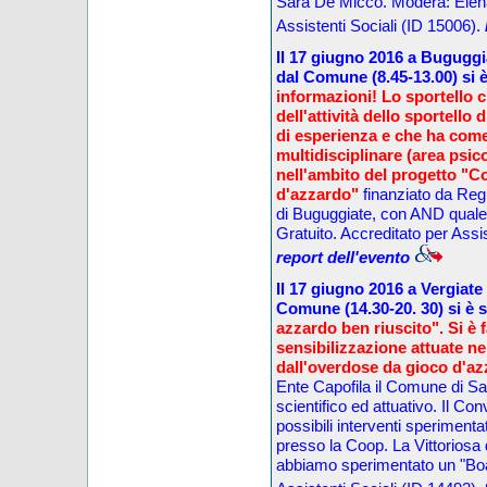
Sara De Micco.
Modera: Elena 
Assistenti Sociali (ID 15006).
Il
17 giugno
201
6
a Buguggi
dal Comune
(
8.45
-13.
0
0) si
è
informazioni!
Lo sportello c
dell'attività dello sportello
di esperienza e che ha come 
multidisciplinare (area psic
nell'ambito del progetto
"Co
d'azzardo"
finanziato da Reg
di
Buguggi
ate, con AND quale
Gratuito. A
ccreditato per Assi
report dell'evento
Il
17 giugno
201
6
a Vergiate
Comune
(14
.30
-
20. 30
) si
è 
azzardo ben riuscito".
Si è 
sensibilizzazione attuate ne
dall'overdose da gioco d'a
Ente Capofila il Comune di S
sc
ientifico ed attuativo.
Il Co
possibili interventi sperimentati
presso la Coop. La Vittoriosa 
abbiamo sperimentato un "B