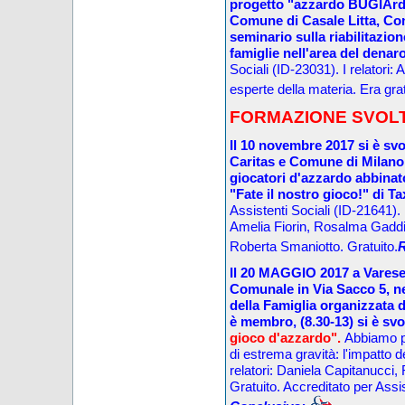
progetto "azzardo BUGIArdo
Comune di Casale Litt
a, Co
seminario sulla riabilitazion
famiglie nell'area del denar
Sociali (ID-23031).
I relatori:
esperte della materia
. Era g
r
a
FORMAZIONE SVOLTA
Il 10
novembre
2017 si è svo
Caritas e Comune di Milano,
giocatori d'azzardo abbinato 
"Fate il nostro gioco!" di T
Assistenti Sociali (ID-21641).
Amelia Fiorin, Rosalma Gaddi,
Roberta Smaniotto
. Gratuito.
R
Il 20
MAGGIO
2017 a Vares
Comunale in Via Sacco 5, nel
della Famiglia organizzata d
è membro,
(
8.30
-13
) si è svo
gioco d'azzardo".
Abbiamo p
di estrema gravità: l'impatto 
relatori: Daniela Capitanucc
Gratuito. A
ccreditato per Assis