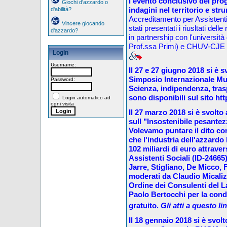
l'evento conclusivo del pro
Giochi d'azzardo o
indagini nel territorio e st
d'abilità?
A
ccreditamento per Assistenti
Vincere giocando
stati presentati i riusltati dell
d'azzardo?
in partnership con l'universit
Prof.ssa Primi) e CHUV-CJE d
Login
Username:
Il 27 e 27 giugno 201
8
si è s
Simposio
Internazionale Mu
Password:
Scienza, indipendenza, tra
sono disponibili sul sito h
Login automatico ad
ogni visita
Il 27 marzo 201
8
si è svolto 
sull "Insostenibile pesantez
Volevamo puntare il dito con
che l'industria dell'azzard
102 miliardi di euro attrave
Assistenti Sociali (ID-24665
Jarre, Stigliano, De Micco, F
moderati da Claudio Micaliz
Ordine dei Consulenti del La
Paolo Bertocchi per la condi
gratuito.
Gli atti
a questo li
Il 18
gennaio
201
8
si è svolt