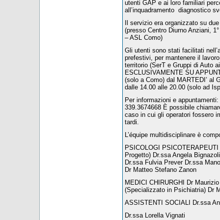
utenti GAP e ai loro familiari perc
all’inquadramento diagnostico svo
Il servizio era organizzato su d
(presso Centro Diurno Anziani, 
– ASL Como)
Gli utenti sono stati facilitati nel
prefestivi, per mantenere il lavoro 
territorio (SerT e Gruppi di Auto 
ESCLUSIVAMENTE SU APPUNTAMEN
(solo a Como) dal MARTEDI’ al G
dalle 14.00 alle 20.00 (solo ad Is
Per informazioni e appuntament
339.3674668 È possibile chiamare a
caso in cui gli operatori fossero i
tardi.
L’équipe multidisciplinare è compo
PSICOLOGI PSICOTERAPEUTI Dr.
Progetto) Dr.ssa Angela Bignazoli 
Dr.ssa Fulvia Prever Dr.ssa Man
Dr Matteo Stefano Zanon
MEDICI CHIRURGHI Dr Maurizio Av
(Specializzato in Psichiatria) Dr 
ASSISTENTI SOCIALI Dr.ssa Ann
Dr.ssa Lorella Vignati