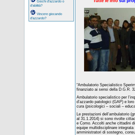
Tutte le info
sul pro
Giochi d'azzardo o
d'abilità?
Vincere giocando
d'azzardo?
“Ambulatorio Specialistico Sperim
finanziato ai sensi della D.G.R.
Ambulatorio specialistico per l’in
d’azzardo patologici (GAP) e loro f
cura (psicologici – sociali – educati
Le prestazioni dell’ambulatorio (gr
al 31.1.2014) si sono rivolte cittad
e Como. Accolti anche cittadini di
equipe multidisciplinare integrata 
amministratori di sostegno, consulen