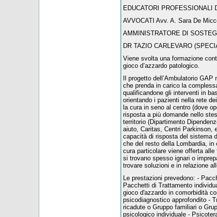
EDUCATORI PROFESSIONALI Dr.ssa
AVVOCATI Avv. A. Sara De Micco 
AMMINISTRATORE DI SOSTEGNO 
DR TAZIO CARLEVARO (SPECIA
Viene svolta una formazione conti
gioco d’azzardo patologico.
Il progetto dell’Ambulatorio GAP 
che prenda in carico la compless
qualificandone gli interventi in 
orientando i pazienti nella rete 
la cura in seno al centro (dove op
risposta a più domande nello stess
territorio (Dipartimento Dipendenze,
aiuto, Caritas, Centri Parkinson, 
capacità di risposta del sistema d
che del resto della Lombardia, in o
cura particolare viene offerta alle 
si trovano spesso ignari o imprepa
trovare soluzioni e in relazione a
Le prestazioni prevedono: - Pacche
Pacchetti di Trattamento individu
gioco d'azzardo in comorbidità co
psicodiagnostico approfondito - 
ricadute o Gruppo familiari o Gru
psicologico individuale - Psicoter