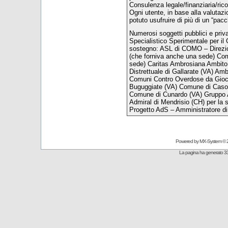
Consulenza legale/finanziaria/ric
Ogni utente, in base alla valutazion
potuto usufruire di più di un “pacc
Numerosi soggetti pubblici e priva
Specialistico Sperimentale per il
sostegno: ASL di COMO – Direzio
(che forniva anche una sede) Com
sede) Caritas Ambrosiana Ambito 
Distrettuale di Gallarate (VA) Amb
Comuni Contro Overdose da Gioc
Buguggiate (VA) Comune di Caso
Comune di Cunardo (VA) Gruppo A
Admiral di Mendrisio (CH) per la se
Progetto AdS – Amministratore d
Powered by
MX-System
© 
La pagina ha generato 33