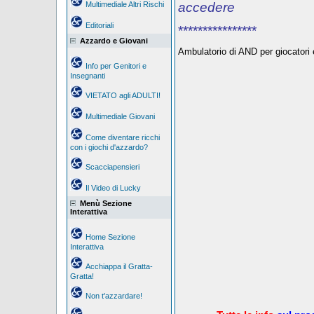
Multimediale Altri Rischi
accedere
Editoriali
****************
Azzardo e Giovani
Ambulatorio di AND per giocatori e
Info per Genitori e
Insegnanti
VIETATO agli ADULTI!
Multimediale Giovani
Come diventare ricchi
con i giochi d'azzardo?
Scacciapensieri
Il Video di Lucky
Menù Sezione
Interattiva
Home Sezione
Interattiva
Acchiappa il Gratta-
Gratta!
Non t'azzardare!