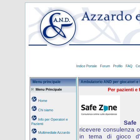
Indice Portale
Forum
Profilo
FAQ
Ce
Menu principale
Ambulatorio AND per giocatori e 
Per pazienti e 
Menu Principale
Home
Chi siamo
Info per Operatori e
Safe
Pazienti
ricevere consulenza o
Multimediale Azzardo
in tema di gioco d