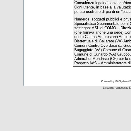
Consulenza legale/finanziaria/ric
Ogni utente, in base alla valutazion
potuto usufruire di più di un “pacc
Numerosi soggetti pubblici e priva
Specialistico Sperimentale per il
sostegno: ASL di COMO – Direzio
(che forniva anche una sede) Com
sede) Caritas Ambrosiana Ambito 
Distrettuale di Gallarate (VA) Amb
Comuni Contro Overdose da Gioc
Buguggiate (VA) Comune di Caso
Comune di Cunardo (VA) Gruppo A
Admiral di Mendrisio (CH) per la se
Progetto AdS – Amministratore d
Powered by
MX-System
© 
La pagina ha generato 33