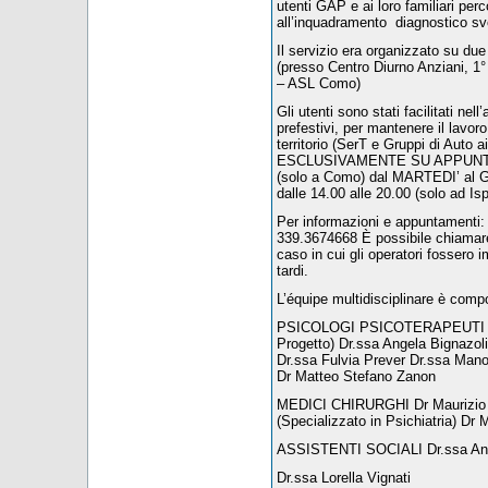
utenti GAP e ai loro familiari perc
all’inquadramento diagnostico svo
Il servizio era organizzato su d
(presso Centro Diurno Anziani, 
– ASL Como)
Gli utenti sono stati facilitati nel
prefestivi, per mantenere il lavoro 
territorio (SerT e Gruppi di Auto 
ESCLUSIVAMENTE SU APPUNTAMEN
(solo a Como) dal MARTEDI’ al G
dalle 14.00 alle 20.00 (solo ad Is
Per informazioni e appuntament
339.3674668 È possibile chiamare a
caso in cui gli operatori fossero i
tardi.
L’équipe multidisciplinare è compo
PSICOLOGI PSICOTERAPEUTI Dr.
Progetto) Dr.ssa Angela Bignazoli 
Dr.ssa Fulvia Prever Dr.ssa Man
Dr Matteo Stefano Zanon
MEDICI CHIRURGHI Dr Maurizio Av
(Specializzato in Psichiatria) Dr 
ASSISTENTI SOCIALI Dr.ssa Ann
Dr.ssa Lorella Vignati