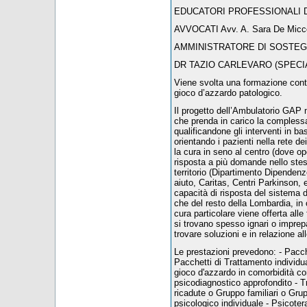
EDUCATORI PROFESSIONALI Dr.ssa
AVVOCATI Avv. A. Sara De Micco 
AMMINISTRATORE DI SOSTEGNO 
DR TAZIO CARLEVARO (SPECIA
Viene svolta una formazione conti
gioco d’azzardo patologico.
Il progetto dell’Ambulatorio GAP 
che prenda in carico la compless
qualificandone gli interventi in 
orientando i pazienti nella rete 
la cura in seno al centro (dove op
risposta a più domande nello stess
territorio (Dipartimento Dipendenze,
aiuto, Caritas, Centri Parkinson, 
capacità di risposta del sistema d
che del resto della Lombardia, in o
cura particolare viene offerta alle 
si trovano spesso ignari o imprepa
trovare soluzioni e in relazione a
Le prestazioni prevedono: - Pacche
Pacchetti di Trattamento individu
gioco d'azzardo in comorbidità co
psicodiagnostico approfondito - 
ricadute o Gruppo familiari o Gru
psicologico individuale - Psicoter