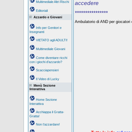
Multimediale Altri Rischi
accedere
Editoriali
****************
Azzardo e Giovani
Ambulatorio di AND per giocatori e
Info per Genitori e
Insegnanti
VIETATO agli ADULTI!
Multimediale Giovani
Come diventare ricchi
con i giochi d'azzardo?
Scacciapensieri
Il Video di Lucky
Menù Sezione
Interattiva
Home Sezione
Interattiva
Acchiappa il Gratta-
Gratta!
Non t'azzardare!