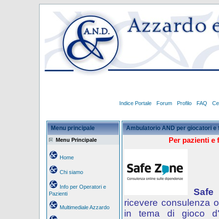
Indice Portale
Forum
Profilo
FAQ
Ce
Menu principale
Ambulatorio AND per giocatori e 
Per pazienti e 
Menu Principale
Home
Chi siamo
Info per Operatori e
Safe
Pazienti
ricevere consulenza o
Multimediale Azzardo
in tema di gioco d