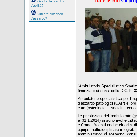
Tutte le info
sul pro
Giochi d'azzardo o
d'abilità?
Vincere giocando
d'azzardo?
“Ambulatorio Specialistico Sperim
finanziato ai sensi della D.G.R.
Ambulatorio specialistico per l’in
d’azzardo patologici (GAP) e loro f
cura (psicologici – sociali – educati
Le prestazioni dell’ambulatorio (gr
al 31.1.2014) si sono rivolte cittad
e Como. Accolti anche cittadini di
equipe multidisciplinare integrata 
amministratori di sostegno, consulen