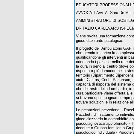
EDUCATORI PROFESSIONALI Dr.ssa
AVVOCATI Avv. A. Sara De Micco 
AMMINISTRATORE DI SOSTEGNO 
DR TAZIO CARLEVARO (SPECIA
Viene svolta una formazione conti
gioco d’azzardo patologico.
Il progetto dell’Ambulatorio GAP 
che prenda in carico la compless
qualificandone gli interventi in 
orientando i pazienti nella rete 
la cura in seno al centro (dove op
risposta a più domande nello stess
territorio (Dipartimento Dipendenze,
aiuto, Caritas, Centri Parkinson, 
capacità di risposta del sistema d
che del resto della Lombardia, in o
cura particolare viene offerta alle 
si trovano spesso ignari o imprepa
trovare soluzioni e in relazione a
Le prestazioni prevedono: - Pacche
Pacchetti di Trattamento individu
gioco d'azzardo in comorbidità co
psicodiagnostico approfondito - 
ricadute o Gruppo familiari o Gru
psicologico individuale - Psicoter