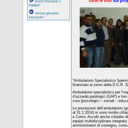
Tutte le info
sul pro
Giochi d'azzardo o
d'abilità?
Vincere giocando
d'azzardo?
“Ambulatorio Specialistico Sperim
finanziato ai sensi della D.G.R.
Ambulatorio specialistico per l’in
d’azzardo patologici (GAP) e loro f
cura (psicologici – sociali – educati
Le prestazioni dell’ambulatorio (gr
al 31.1.2014) si sono rivolte cittad
e Como. Accolti anche cittadini di
equipe multidisciplinare integrata 
amministratori di sostegno, consulen