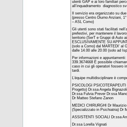
utenti GAP e ai loro familiari perc
all’inquadramento diagnostico svo
Il servizio era organizzato su d
(presso Centro Diurno Anziani, 
– ASL Como)
Gli utenti sono stati facilitati nel
prefestivi, per mantenere il lavoro 
territorio (SerT e Gruppi di Auto 
ESCLUSIVAMENTE SU APPUNTAMEN
(solo a Como) dal MARTEDI’ al G
dalle 14.00 alle 20.00 (solo ad Is
Per informazioni e appuntament
339.3674668 È possibile chiamare a
caso in cui gli operatori fossero i
tardi.
L’équipe multidisciplinare è compo
PSICOLOGI PSICOTERAPEUTI Dr.
Progetto) Dr.ssa Angela Bignazoli 
Dr.ssa Fulvia Prever Dr.ssa Man
Dr Matteo Stefano Zanon
MEDICI CHIRURGHI Dr Maurizio Av
(Specializzato in Psichiatria) Dr 
ASSISTENTI SOCIALI Dr.ssa Ann
Dr.ssa Lorella Vignati