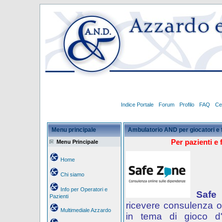
Indice Portale
Forum
Profilo
FAQ
Ce
Menu principale
Ambulatorio AND per giocatori e 
Per pazienti e 
Menu Principale
Home
Chi siamo
Info per Operatori e
Safe
Pazienti
ricevere consulenza o
Multimediale Azzardo
in tema di gioco d