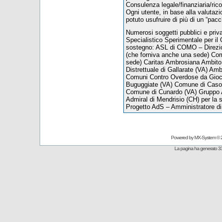
Consulenza legale/finanziaria/ric
Ogni utente, in base alla valutazion
potuto usufruire di più di un “pacc
Numerosi soggetti pubblici e priva
Specialistico Sperimentale per il
sostegno: ASL di COMO – Direzio
(che forniva anche una sede) Com
sede) Caritas Ambrosiana Ambito 
Distrettuale di Gallarate (VA) Amb
Comuni Contro Overdose da Gioc
Buguggiate (VA) Comune di Caso
Comune di Cunardo (VA) Gruppo A
Admiral di Mendrisio (CH) per la se
Progetto AdS – Amministratore d
Powered by
MX-System
© 
La pagina ha generato 33