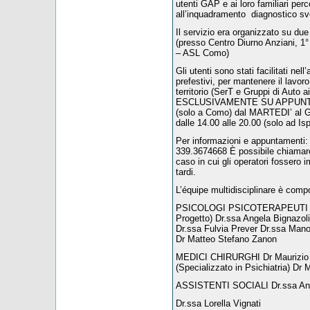
utenti GAP e ai loro familiari perc
all’inquadramento diagnostico svo
Il servizio era organizzato su d
(presso Centro Diurno Anziani, 
– ASL Como)
Gli utenti sono stati facilitati nel
prefestivi, per mantenere il lavoro 
territorio (SerT e Gruppi di Auto 
ESCLUSIVAMENTE SU APPUNTAMEN
(solo a Como) dal MARTEDI’ al G
dalle 14.00 alle 20.00 (solo ad Is
Per informazioni e appuntament
339.3674668 È possibile chiamare a
caso in cui gli operatori fossero i
tardi.
L’équipe multidisciplinare è compo
PSICOLOGI PSICOTERAPEUTI Dr.
Progetto) Dr.ssa Angela Bignazoli 
Dr.ssa Fulvia Prever Dr.ssa Man
Dr Matteo Stefano Zanon
MEDICI CHIRURGHI Dr Maurizio Av
(Specializzato in Psichiatria) Dr 
ASSISTENTI SOCIALI Dr.ssa Ann
Dr.ssa Lorella Vignati