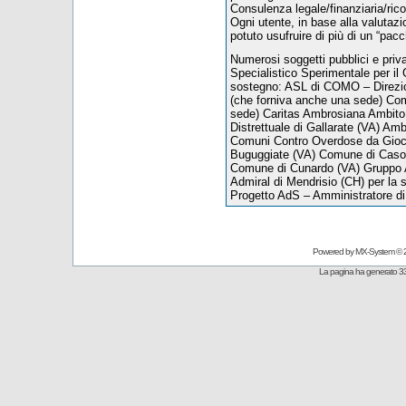
Consulenza legale/finanziaria/ric
Ogni utente, in base alla valutazion
potuto usufruire di più di un “pacc
Numerosi soggetti pubblici e priva
Specialistico Sperimentale per il
sostegno: ASL di COMO – Direzio
(che forniva anche una sede) Com
sede) Caritas Ambrosiana Ambito 
Distrettuale di Gallarate (VA) Amb
Comuni Contro Overdose da Gioc
Buguggiate (VA) Comune di Caso
Comune di Cunardo (VA) Gruppo A
Admiral di Mendrisio (CH) per la se
Progetto AdS – Amministratore d
Powered by
MX-System
© 
La pagina ha generato 33