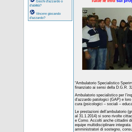
Tutte le info
sul pro
Giochi d'azzardo o
d'abilità?
Vincere giocando
d'azzardo?
“Ambulatorio Specialistico Sperim
finanziato ai sensi della D.G.R.
Ambulatorio specialistico per l’in
d’azzardo patologici (GAP) e loro f
cura (psicologici – sociali – educati
Le prestazioni dell’ambulatorio (gr
al 31.1.2014) si sono rivolte cittad
e Como. Accolti anche cittadini di
equipe multidisciplinare integrata 
amministratori di sostegno, consulen