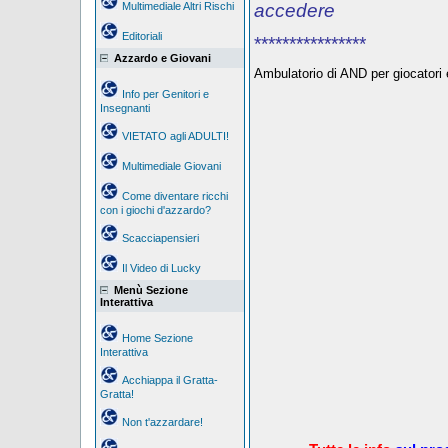
Multimediale Altri Rischi
accedere
Editoriali
****************
Azzardo e Giovani
Ambulatorio di AND per giocatori e
Info per Genitori e
Insegnanti
VIETATO agli ADULTI!
Multimediale Giovani
Come diventare ricchi
con i giochi d'azzardo?
Scacciapensieri
Il Video di Lucky
Menù Sezione
Interattiva
Home Sezione
Interattiva
Acchiappa il Gratta-
Gratta!
Non t'azzardare!