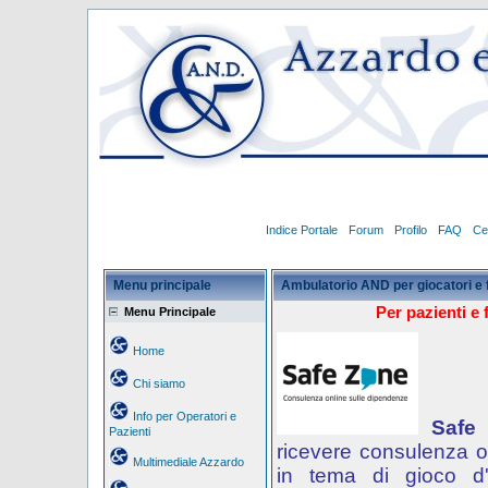
Indice Portale
Forum
Profilo
FAQ
Ce
Menu principale
Ambulatorio AND per giocatori e 
Per pazienti e 
Menu Principale
Home
Chi siamo
Info per Operatori e
Safe
Pazienti
ricevere consulenza o
Multimediale Azzardo
in tema di gioco d