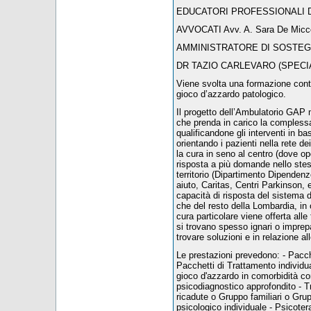
EDUCATORI PROFESSIONALI Dr.ssa
AVVOCATI Avv. A. Sara De Micco 
AMMINISTRATORE DI SOSTEGNO 
DR TAZIO CARLEVARO (SPECIA
Viene svolta una formazione conti
gioco d’azzardo patologico.
Il progetto dell’Ambulatorio GAP 
che prenda in carico la compless
qualificandone gli interventi in 
orientando i pazienti nella rete 
la cura in seno al centro (dove op
risposta a più domande nello stess
territorio (Dipartimento Dipendenze,
aiuto, Caritas, Centri Parkinson, 
capacità di risposta del sistema d
che del resto della Lombardia, in o
cura particolare viene offerta alle 
si trovano spesso ignari o imprepa
trovare soluzioni e in relazione a
Le prestazioni prevedono: - Pacche
Pacchetti di Trattamento individu
gioco d'azzardo in comorbidità co
psicodiagnostico approfondito - 
ricadute o Gruppo familiari o Gru
psicologico individuale - Psicoter