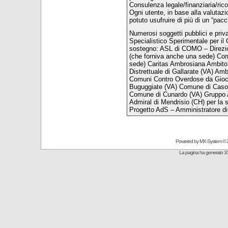
Consulenza legale/finanziaria/ric
Ogni utente, in base alla valutazion
potuto usufruire di più di un “pacc
Numerosi soggetti pubblici e priva
Specialistico Sperimentale per il
sostegno: ASL di COMO – Direzio
(che forniva anche una sede) Com
sede) Caritas Ambrosiana Ambito 
Distrettuale di Gallarate (VA) Amb
Comuni Contro Overdose da Gioc
Buguggiate (VA) Comune di Caso
Comune di Cunardo (VA) Gruppo A
Admiral di Mendrisio (CH) per la se
Progetto AdS – Amministratore d
Powered by
MX-System
© 
La pagina ha generato 33