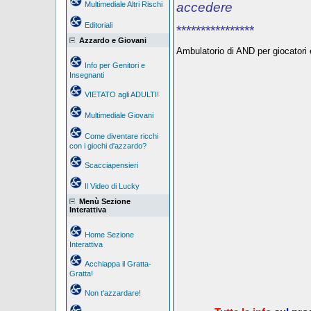
Multimediale Altri Rischi
accedere
Editoriali
****************
Azzardo e Giovani
Ambulatorio di AND per giocatori e
Info per Genitori e
Insegnanti
VIETATO agli ADULTI!
Multimediale Giovani
Come diventare ricchi
con i giochi d'azzardo?
Scacciapensieri
Il Video di Lucky
Menù Sezione
Interattiva
Home Sezione
Interattiva
Acchiappa il Gratta-
Gratta!
Non t'azzardare!