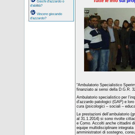
Tutte le info
sul pro
Giochi d'azzardo o
d'abilità?
Vincere giocando
d'azzardo?
“Ambulatorio Specialistico Sperim
finanziato ai sensi della D.G.R.
Ambulatorio specialistico per l’in
d’azzardo patologici (GAP) e loro f
cura (psicologici – sociali – educati
Le prestazioni dell’ambulatorio (gr
al 31.1.2014) si sono rivolte cittad
e Como. Accolti anche cittadini di
equipe multidisciplinare integrata 
amministratori di sostegno, consulen