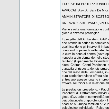
EDUCATORI PROFESSIONALI Dr.ssa
AVVOCATI Avv. A. Sara De Micco 
AMMINISTRATORE DI SOSTEGNO 
DR TAZIO CARLEVARO (SPECIA
Viene svolta una formazione conti
gioco d’azzardo patologico.
Il progetto dell’Ambulatorio GAP 
che prenda in carico la compless
qualificandone gli interventi in 
orientando i pazienti nella rete 
la cura in seno al centro (dove op
risposta a più domande nello stess
territorio (Dipartimento Dipendenze,
aiuto, Caritas, Centri Parkinson, 
capacità di risposta del sistema d
che del resto della Lombardia, in o
cura particolare viene offerta alle 
si trovano spesso ignari o imprepa
trovare soluzioni e in relazione a
Le prestazioni prevedono: - Pacche
Pacchetti di Trattamento individu
gioco d'azzardo in comorbidità co
psicodiagnostico approfondito - 
ricadute o Gruppo familiari o Gru
psicologico individuale - Psicoter