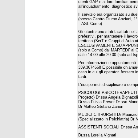
utenti GAP e ai loro familiari perc
all’inquadramento diagnostico svo
Il servizio era organizzato su d
(presso Centro Diurno Anziani, 
– ASL Como)
Gli utenti sono stati facilitati nel
prefestivi, per mantenere il lavoro 
territorio (SerT e Gruppi di Auto 
ESCLUSIVAMENTE SU APPUNTAMEN
(solo a Como) dal MARTEDI’ al G
dalle 14.00 alle 20.00 (solo ad Is
Per informazioni e appuntament
339.3674668 È possibile chiamare a
caso in cui gli operatori fossero i
tardi.
L’équipe multidisciplinare è compo
PSICOLOGI PSICOTERAPEUTI Dr.
Progetto) Dr.ssa Angela Bignazoli 
Dr.ssa Fulvia Prever Dr.ssa Man
Dr Matteo Stefano Zanon
MEDICI CHIRURGHI Dr Maurizio Av
(Specializzato in Psichiatria) Dr 
ASSISTENTI SOCIALI Dr.ssa Ann
Dr.ssa Lorella Vignati