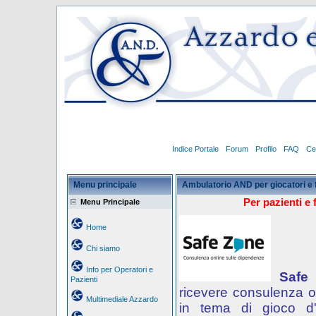
Indice Portale
Forum
Profilo
FAQ
Ce
Menu principale
Ambulatorio AND per giocatori e 
Per pazienti e 
Menu Principale
Home
Chi siamo
Info per Operatori e
Safe
Pazienti
ricevere consulenza o
Multimediale Azzardo
in tema di gioco d