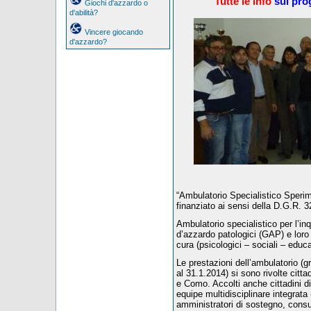
Tutte le info
sul pro
Giochi d'azzardo o
d'abilità?
Vincere giocando
d'azzardo?
“Ambulatorio Specialistico Sperim
finanziato ai sensi della D.G.R.
Ambulatorio specialistico per l’in
d’azzardo patologici (GAP) e loro f
cura (psicologici – sociali – educati
Le prestazioni dell’ambulatorio (gr
al 31.1.2014) si sono rivolte cittad
e Como. Accolti anche cittadini di
equipe multidisciplinare integrata 
amministratori di sostegno, consulen