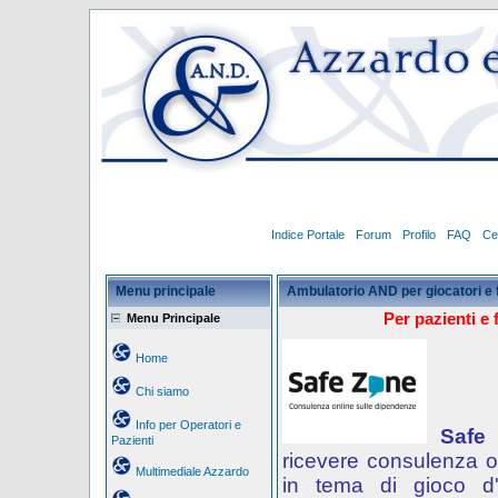
Indice Portale
Forum
Profilo
FAQ
Ce
Menu principale
Ambulatorio AND per giocatori e 
Per pazienti e 
Menu Principale
Home
Chi siamo
Info per Operatori e
Safe
Pazienti
ricevere consulenza o
Multimediale Azzardo
in tema di gioco d