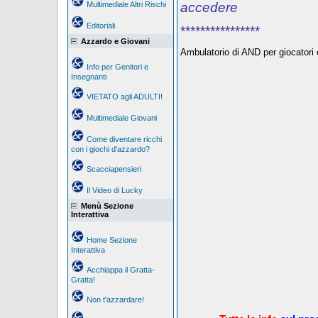
Multimediale Altri Rischi
accedere
Editoriali
****************
Azzardo e Giovani
Ambulatorio di AND per giocatori e
Info per Genitori e
Insegnanti
VIETATO agli ADULTI!
Multimediale Giovani
Come diventare ricchi
con i giochi d'azzardo?
Scacciapensieri
Il Video di Lucky
Menù Sezione
Interattiva
Home Sezione
Interattiva
Acchiappa il Gratta-
Gratta!
Non t'azzardare!