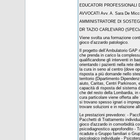
EDUCATORI PROFESSIONALI Dr.ssa
AVVOCATI Avv. A. Sara De Micco 
AMMINISTRATORE DI SOSTEGNO 
DR TAZIO CARLEVARO (SPECIA
Viene svolta una formazione conti
gioco d’azzardo patologico.
Il progetto dell’Ambulatorio GAP 
che prenda in carico la compless
qualificandone gli interventi in 
orientando i pazienti nella rete 
la cura in seno al centro (dove op
risposta a più domande nello stess
territorio (Dipartimento Dipendenze,
aiuto, Caritas, Centri Parkinson, 
capacità di risposta del sistema d
che del resto della Lombardia, in o
cura particolare viene offerta alle 
si trovano spesso ignari o imprepa
trovare soluzioni e in relazione a
Le prestazioni prevedono: - Pacche
Pacchetti di Trattamento individu
gioco d'azzardo in comorbidità co
psicodiagnostico approfondito - 
ricadute o Gruppo familiari o Gru
psicologico individuale - Psicoter