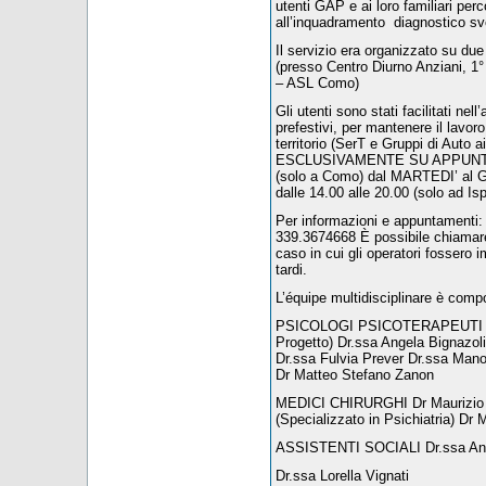
utenti GAP e ai loro familiari perc
all’inquadramento diagnostico svo
Il servizio era organizzato su d
(presso Centro Diurno Anziani, 
– ASL Como)
Gli utenti sono stati facilitati nel
prefestivi, per mantenere il lavoro 
territorio (SerT e Gruppi di Auto 
ESCLUSIVAMENTE SU APPUNTAMEN
(solo a Como) dal MARTEDI’ al G
dalle 14.00 alle 20.00 (solo ad Is
Per informazioni e appuntament
339.3674668 È possibile chiamare a
caso in cui gli operatori fossero i
tardi.
L’équipe multidisciplinare è compo
PSICOLOGI PSICOTERAPEUTI Dr.
Progetto) Dr.ssa Angela Bignazoli 
Dr.ssa Fulvia Prever Dr.ssa Man
Dr Matteo Stefano Zanon
MEDICI CHIRURGHI Dr Maurizio Av
(Specializzato in Psichiatria) Dr 
ASSISTENTI SOCIALI Dr.ssa Ann
Dr.ssa Lorella Vignati