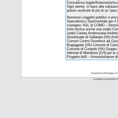
Consulenza legale/finanziaria/ric
Ogni utente, in base alla valutazion
potuto usufruire di più di un “pacc
Numerosi soggetti pubblici e priva
Specialistico Sperimentale per il
sostegno: ASL di COMO – Direzio
(che forniva anche una sede) Com
sede) Caritas Ambrosiana Ambito 
Distrettuale di Gallarate (VA) Amb
Comuni Contro Overdose da Gioc
Buguggiate (VA) Comune di Caso
Comune di Cunardo (VA) Gruppo A
Admiral di Mendrisio (CH) per la se
Progetto AdS – Amministratore d
Powered by
MX-System
© 
La pagina ha generato 3