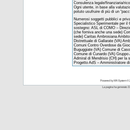
Consulenza legale/finanziaria/ric
Ogni utente, in base alla valutazion
potuto usufruire di più di un “pacc
Numerosi soggetti pubblici e priva
Specialistico Sperimentale per il
sostegno: ASL di COMO – Direzio
(che forniva anche una sede) Com
sede) Caritas Ambrosiana Ambito 
Distrettuale di Gallarate (VA) Amb
Comuni Contro Overdose da Gioc
Buguggiate (VA) Comune di Caso
Comune di Cunardo (VA) Gruppo A
Admiral di Mendrisio (CH) per la se
Progetto AdS – Amministratore d
Powered by
MX-System
© 
La pagina ha generato 33