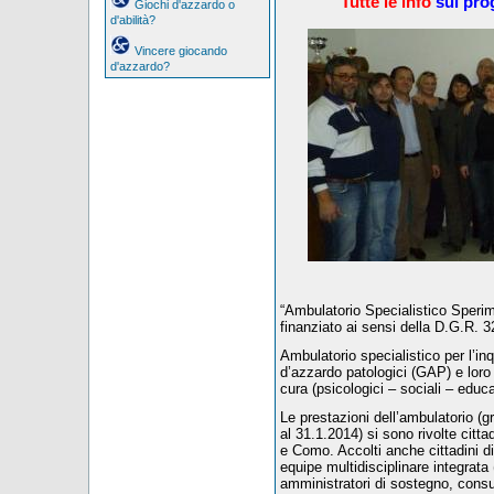
Tutte le info
sul pro
Giochi d'azzardo o
d'abilità?
Vincere giocando
d'azzardo?
“Ambulatorio Specialistico Sperim
finanziato ai sensi della D.G.R.
Ambulatorio specialistico per l’in
d’azzardo patologici (GAP) e loro f
cura (psicologici – sociali – educati
Le prestazioni dell’ambulatorio (gr
al 31.1.2014) si sono rivolte cittad
e Como. Accolti anche cittadini di
equipe multidisciplinare integrata 
amministratori di sostegno, consulen