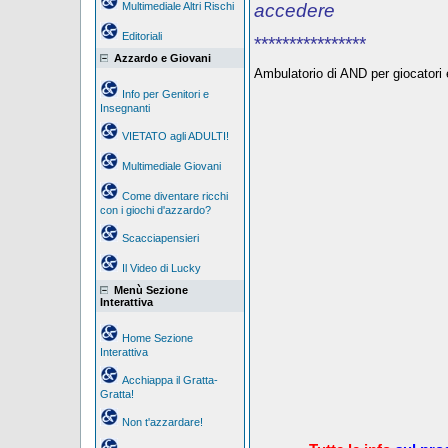
Multimediale Altri Rischi
accedere
Editoriali
****************
Azzardo e Giovani
Ambulatorio di AND per giocatori e
Info per Genitori e
Insegnanti
VIETATO agli ADULTI!
Multimediale Giovani
Come diventare ricchi
con i giochi d'azzardo?
Scacciapensieri
Il Video di Lucky
Menù Sezione
Interattiva
Home Sezione
Interattiva
Acchiappa il Gratta-
Gratta!
Non t'azzardare!