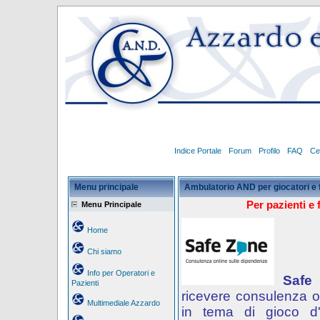
Indice Portale
Forum
Profilo
FAQ
Ce
Menu principale
Ambulatorio AND per giocatori e 
Per pazienti e 
Menu Principale
Home
Chi siamo
Info per Operatori e
Safe
Pazienti
ricevere consulenza o
Multimediale Azzardo
in tema di gioco d