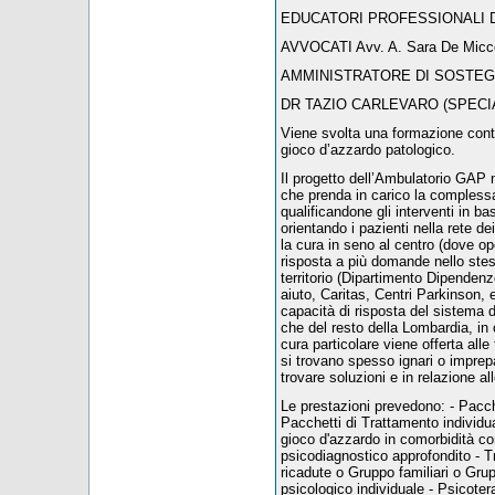
EDUCATORI PROFESSIONALI Dr.ssa
AVVOCATI Avv. A. Sara De Micco 
AMMINISTRATORE DI SOSTEGNO 
DR TAZIO CARLEVARO (SPECIA
Viene svolta una formazione conti
gioco d’azzardo patologico.
Il progetto dell’Ambulatorio GAP 
che prenda in carico la compless
qualificandone gli interventi in 
orientando i pazienti nella rete 
la cura in seno al centro (dove op
risposta a più domande nello stess
territorio (Dipartimento Dipendenze,
aiuto, Caritas, Centri Parkinson, 
capacità di risposta del sistema d
che del resto della Lombardia, in o
cura particolare viene offerta alle 
si trovano spesso ignari o imprepa
trovare soluzioni e in relazione a
Le prestazioni prevedono: - Pacche
Pacchetti di Trattamento individu
gioco d'azzardo in comorbidità co
psicodiagnostico approfondito - 
ricadute o Gruppo familiari o Gru
psicologico individuale - Psicoter