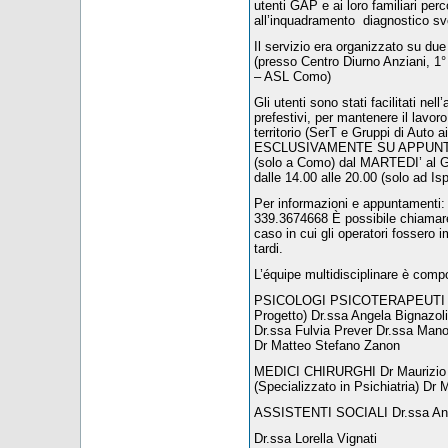
utenti GAP e ai loro familiari perc
all’inquadramento diagnostico svo
Il servizio era organizzato su d
(presso Centro Diurno Anziani, 
– ASL Como)
Gli utenti sono stati facilitati nel
prefestivi, per mantenere il lavoro 
territorio (SerT e Gruppi di Auto 
ESCLUSIVAMENTE SU APPUNTAMEN
(solo a Como) dal MARTEDI’ al G
dalle 14.00 alle 20.00 (solo ad Is
Per informazioni e appuntament
339.3674668 È possibile chiamare a
caso in cui gli operatori fossero i
tardi.
L’équipe multidisciplinare è compo
PSICOLOGI PSICOTERAPEUTI Dr.
Progetto) Dr.ssa Angela Bignazoli 
Dr.ssa Fulvia Prever Dr.ssa Man
Dr Matteo Stefano Zanon
MEDICI CHIRURGHI Dr Maurizio Av
(Specializzato in Psichiatria) Dr 
ASSISTENTI SOCIALI Dr.ssa Ann
Dr.ssa Lorella Vignati