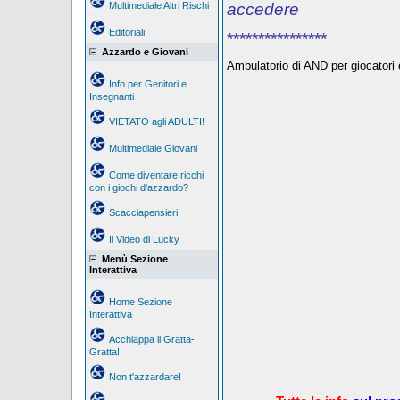
Multimediale Altri Rischi
accedere
Editoriali
****************
Azzardo e Giovani
Ambulatorio di AND per giocatori e
Info per Genitori e
Insegnanti
VIETATO agli ADULTI!
Multimediale Giovani
Come diventare ricchi
con i giochi d'azzardo?
Scacciapensieri
Il Video di Lucky
Menù Sezione
Interattiva
Home Sezione
Interattiva
Acchiappa il Gratta-
Gratta!
Non t'azzardare!