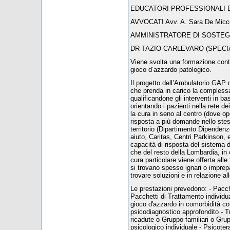
EDUCATORI PROFESSIONALI Dr.ssa
AVVOCATI Avv. A. Sara De Micco 
AMMINISTRATORE DI SOSTEGNO 
DR TAZIO CARLEVARO (SPECIA
Viene svolta una formazione conti
gioco d’azzardo patologico.
Il progetto dell’Ambulatorio GAP 
che prenda in carico la compless
qualificandone gli interventi in 
orientando i pazienti nella rete 
la cura in seno al centro (dove op
risposta a più domande nello stess
territorio (Dipartimento Dipendenze,
aiuto, Caritas, Centri Parkinson, 
capacità di risposta del sistema d
che del resto della Lombardia, in o
cura particolare viene offerta alle 
si trovano spesso ignari o imprepa
trovare soluzioni e in relazione a
Le prestazioni prevedono: - Pacche
Pacchetti di Trattamento individu
gioco d'azzardo in comorbidità co
psicodiagnostico approfondito - 
ricadute o Gruppo familiari o Gru
psicologico individuale - Psicoter