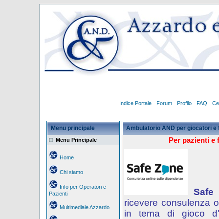
Indice Portale
Forum
Profilo
FAQ
Ce
Menu principale
Ambulatorio AND per giocatori e 
Per pazienti e 
Menu Principale
Home
Chi siamo
Info per Operatori e
Safe
Pazienti
ricevere consulenza o
Multimediale Azzardo
in tema di gioco d