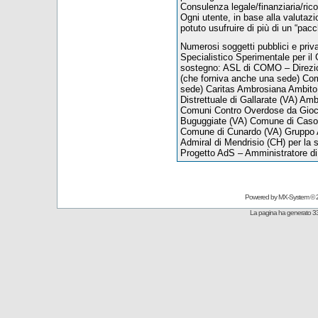
Consulenza legale/finanziaria/ric
Ogni utente, in base alla valutazion
potuto usufruire di più di un “pacc
Numerosi soggetti pubblici e priva
Specialistico Sperimentale per il
sostegno: ASL di COMO – Direzio
(che forniva anche una sede) Com
sede) Caritas Ambrosiana Ambito 
Distrettuale di Gallarate (VA) Amb
Comuni Contro Overdose da Gioc
Buguggiate (VA) Comune di Caso
Comune di Cunardo (VA) Gruppo A
Admiral di Mendrisio (CH) per la se
Progetto AdS – Amministratore d
Powered by
MX-System
© 
La pagina ha generato 33