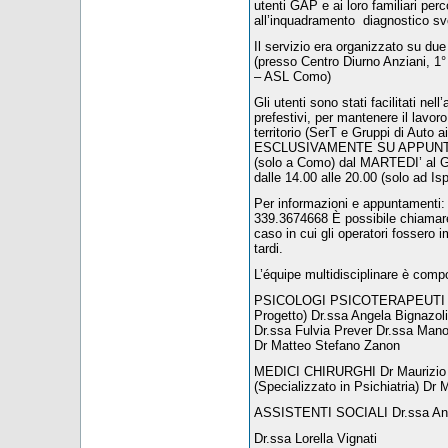
utenti GAP e ai loro familiari perc
all’inquadramento diagnostico svo
Il servizio era organizzato su d
(presso Centro Diurno Anziani, 
– ASL Como)
Gli utenti sono stati facilitati nel
prefestivi, per mantenere il lavoro 
territorio (SerT e Gruppi di Auto 
ESCLUSIVAMENTE SU APPUNTAMEN
(solo a Como) dal MARTEDI’ al G
dalle 14.00 alle 20.00 (solo ad Is
Per informazioni e appuntament
339.3674668 È possibile chiamare a
caso in cui gli operatori fossero i
tardi.
L’équipe multidisciplinare è compo
PSICOLOGI PSICOTERAPEUTI Dr.
Progetto) Dr.ssa Angela Bignazoli 
Dr.ssa Fulvia Prever Dr.ssa Man
Dr Matteo Stefano Zanon
MEDICI CHIRURGHI Dr Maurizio Av
(Specializzato in Psichiatria) Dr 
ASSISTENTI SOCIALI Dr.ssa Ann
Dr.ssa Lorella Vignati