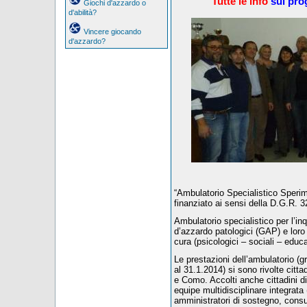
Tutte le info
sul pro
Giochi d'azzardo o
d'abilità?
Vincere giocando
d'azzardo?
“Ambulatorio Specialistico Sperim
finanziato ai sensi della D.G.R.
Ambulatorio specialistico per l’in
d’azzardo patologici (GAP) e loro f
cura (psicologici – sociali – educati
Le prestazioni dell’ambulatorio (gr
al 31.1.2014) si sono rivolte cittad
e Como. Accolti anche cittadini di
equipe multidisciplinare integrata 
amministratori di sostegno, consulen