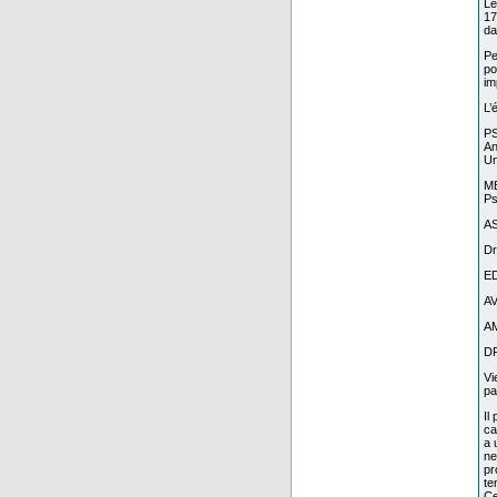
Le
17
da
Pe
po
im
L’
PS
An
Un
ME
Ps
AS
Dr
ED
AV
AM
D
Vi
pa
Il
ca
a 
ne
pr
te
Ce