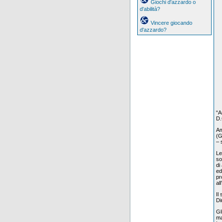
Giochi d'azzardo o
d'abilità?
Vincere giocando
d'azzardo?
“A
D.
Am
(G
– 
Le
so
di
ed
pr
al
Il
Di
Gl
ma