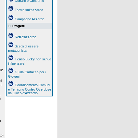
Denaro e Consumo
Teatro sull'azzardo
Campagne Azzardo
Progetti
Reti d'azzardo
Scegli di essere
protagonista
Il caso Lucky non si può
influenzare!
lla
Guida Cartacea per i
Giovani
ci
i
Coordinamento Comuni
e Territorio Contro Overdose
da Gioco d'Azzardo
i
i
,
o
to)