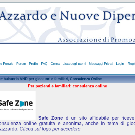
ce Portale
Forum
Profilo
FAQ
Cerca
Lista degli utenti
Messaggi Privati
Login
Regis
mbulatorio AND per giocatori e familiari, Consulenza Online
Per pazienti e familiari: consulenza online
Safe Zone
è un sito affidabile per riceve
onsulenza online gratuita e anonima, anche in tema di gio
'azzardo.
Clicca sul logo per accedere