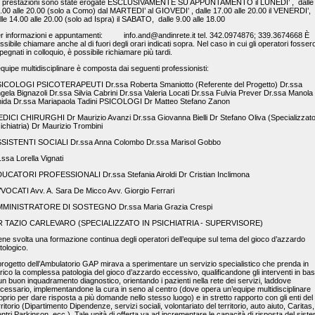
 prestazioni sono state erogate ESCLUSIVAMENTE SU APPUNTAMENTO il LUNEDI’ , dalle
.00 alle 20.00 (solo a Como) dal MARTEDI’ al GIOVEDI’ , dalle 17.00 alle 20.00 il VENERDI’,
lle 14.00 alle 20.00 (solo ad Ispra) il SABATO, dalle 9.00 alle 18.00
r informazioni e appuntamenti: info.and@andinrete.it tel. 342.0974876; 339.3674668 È
ssibile chiamare anche al di fuori degli orari indicati sopra. Nel caso in cui gli operatori fosser
pegnati in colloquio, è possibile richiamare più tardi.
équipe multidisciplinare è composta dai seguenti professionisti:
ICOLOGI PSICOTERAPEUTI Dr.ssa Roberta Smaniotto (Referente del Progetto) Dr.ssa
gela Bignazoli Dr.ssa Silvia Cabrini Dr.ssa Valeria Locati Dr.ssa Fulvia Prever Dr.ssa Manola
ida Dr.ssa Mariapaola Tadini PSICOLOGI Dr Matteo Stefano Zanon
DICI CHIRURGHI Dr Maurizio Avanzi Dr.ssa Giovanna Bielli Dr Stefano Oliva (Specializzato
ichiatria) Dr Maurizio Trombini
SISTENTI SOCIALI Dr.ssa Anna Colombo Dr.ssa Marisol Gobbo
.ssa Lorella Vignati
UCATORI PROFESSIONALI Dr.ssa Stefania Airoldi Dr Cristian Inclimona
VOCATI Avv. A. Sara De Micco Avv. Giorgio Ferrari
MINISTRATORE DI SOSTEGNO Dr.ssa Maria Grazia Crespi
R TAZIO CARLEVARO (SPECIALIZZATO IN PSICHIATRIA - SUPERVISORE)
ene svolta una formazione continua degli operatori dell’equipe sul tema del gioco d’azzardo
tologico.
 progetto dell’Ambulatorio GAP mirava a sperimentare un servizio specialistico che prenda in
rico la complessa patologia del gioco d’azzardo eccessivo, qualificandone gli interventi in ba
un buon inquadramento diagnostico, orientando i pazienti nella rete dei servizi, laddove
cessario, implementandone la cura in seno al centro (dove opera un’equipe multidisciplinare
oprio per dare risposta a più domande nello stesso luogo) e in stretto rapporto con gli enti del
rritorio (Dipartimento Dipendenze, servizi sociali, volontariato del territorio, auto aiuto, Caritas,
ntri Parkinson, ecc.). Tale unità di offerta va ad incrementare le capacità di risposta del sist