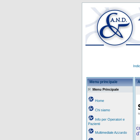
Indi
Menu principale
A
Menu Principale
Home
Chi siamo
Info per Operatori e
Pazienti
c
Multimediale Azzardo
d