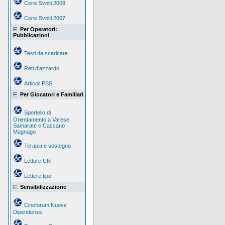
Corsi Svolti 2008
Corsi Svolti 2007
Per Operatori:
Pubblicazioni
Testi da scaricare
Reti d'azzardo
Articoli PSS
Per Giocatori e Familiari
Sportello di
Orientamento a Varese,
Samarate e Cassano
Magnago
Terapia e sostegno
Letture Utili
Lettere tipo
Sensibilizzazione
Cineforum Nuove
Dipendenze