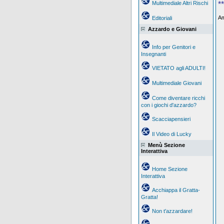
Multimediale Altri Rischi
**
Am
Editoriali
Azzardo e Giovani
Info per Genitori e
Insegnanti
VIETATO agli ADULTI!
Multimediale Giovani
Come diventare ricchi
con i giochi d'azzardo?
Scacciapensieri
Il Video di Lucky
Menù Sezione
Interattiva
Home Sezione
Interattiva
Acchiappa il Gratta-
Gratta!
Non t'azzardare!