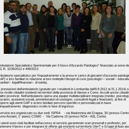
mbulatorio Specialistico Sperimentale per il Gioco d’Azzardo Patologico” finanziato ai sensi de
G.R. 3239/2012 e 499/2013
bulatorio specialistico per l’inquadramento e la presa in carico di giocatori d’azzardo patologi
AP) e loro familiari in relazione ai loro molteplici bisogni di cura (psicologici – sociali – educativ
sanitari - legali/finanziari - di tutela).
 prestazioni dell’ambulatorio (gratuite per i residenti in Lombardia dall'8.8.2012 al 31.1.2014) s
no rivolte cittadini residenti nei territori della provincia di Varese e Como. Accolti anche cittadin
 altre provincie. Nell’ambulatorio opera una equipe multidisciplinare integrata (medici, psicologi
ucatori, assistenti sociali, amministratori di sostegno, consulenti legali e finanziari), al fine di
oporre agli utenti GAP e ai loro familiari percorsi specifici e personalizzati in base
l’inquadramento diagnostico svolto in fase di ingresso.
 servizio era organizzato su due sedi: ISPRA - via Madonnina del Grappa, 30 (presso Centr
urno Anziani, 1° piano) COMO - Via Cadorna 10 (presso NOA – ASL Como)
i utenti sono stati facilitati nell’accesso al servizio garantendo orari preserali e prefestivi, per
ntenere il lavoro e per integrare le offerte già esistenti sul territorio (SerT e Gruppi di Auto aiu