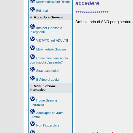
Multimediale Altri Rischi
accedere
Editoriali
****************
Azzardo e Giovani
Ambulatorio di AND per giocatori e
Info per Genitori e
Insegnanti
VIETATO agli ADULTI!
Multimediale Giovani
Come diventare ricchi
con i giochi d'azzardo?
Scacciapensieri
Il Video di Lucky
Menù Sezione
Interattiva
Home Sezione
Interattiva
Acchiappa il Gratta-
Gratta!
Non t'azzardare!