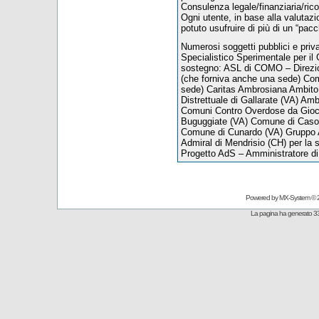
Consulenza legale/finanziaria/ric
Ogni utente, in base alla valutazion
potuto usufruire di più di un “pacc
Numerosi soggetti pubblici e priva
Specialistico Sperimentale per il
sostegno: ASL di COMO – Direzio
(che forniva anche una sede) Com
sede) Caritas Ambrosiana Ambito 
Distrettuale di Gallarate (VA) Amb
Comuni Contro Overdose da Gioc
Buguggiate (VA) Comune di Caso
Comune di Cunardo (VA) Gruppo A
Admiral di Mendrisio (CH) per la se
Progetto AdS – Amministratore d
Powered by
MX-System
© 
La pagina ha generato 33