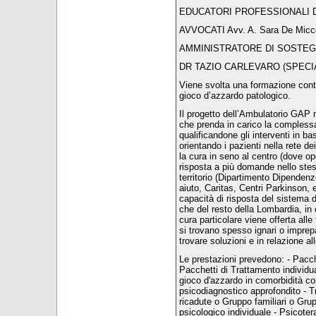
EDUCATORI PROFESSIONALI Dr.ssa
AVVOCATI Avv. A. Sara De Micco 
AMMINISTRATORE DI SOSTEGNO 
DR TAZIO CARLEVARO (SPECIA
Viene svolta una formazione conti
gioco d’azzardo patologico.
Il progetto dell’Ambulatorio GAP 
che prenda in carico la compless
qualificandone gli interventi in 
orientando i pazienti nella rete 
la cura in seno al centro (dove op
risposta a più domande nello stess
territorio (Dipartimento Dipendenze,
aiuto, Caritas, Centri Parkinson, 
capacità di risposta del sistema d
che del resto della Lombardia, in o
cura particolare viene offerta alle 
si trovano spesso ignari o imprepa
trovare soluzioni e in relazione a
Le prestazioni prevedono: - Pacche
Pacchetti di Trattamento individu
gioco d'azzardo in comorbidità co
psicodiagnostico approfondito - 
ricadute o Gruppo familiari o Gru
psicologico individuale - Psicoter