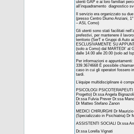
utenti GAP e ai loro familiari perc
all’inquadramento diagnostico svo
Il servizio era organizzato su d
(presso Centro Diurno Anziani, 
– ASL Como)
Gli utenti sono stati facilitati nel
prefestivi, per mantenere il lavoro 
territorio (SerT e Gruppi di Auto 
ESCLUSIVAMENTE SU APPUNTAMEN
(solo a Como) dal MARTEDI’ al G
dalle 14.00 alle 20.00 (solo ad Is
Per informazioni e appuntament
339.3674668 È possibile chiamare a
caso in cui gli operatori fossero i
tardi.
L’équipe multidisciplinare è compo
PSICOLOGI PSICOTERAPEUTI Dr.
Progetto) Dr.ssa Angela Bignazoli 
Dr.ssa Fulvia Prever Dr.ssa Man
Dr Matteo Stefano Zanon
MEDICI CHIRURGHI Dr Maurizio Av
(Specializzato in Psichiatria) Dr 
ASSISTENTI SOCIALI Dr.ssa Ann
Dr.ssa Lorella Vignati