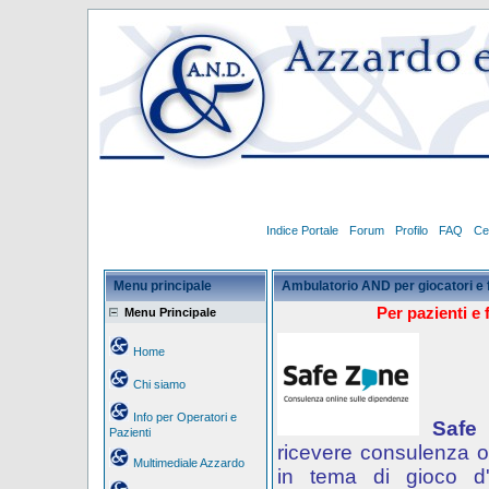
Indice Portale
Forum
Profilo
FAQ
Ce
Menu principale
Ambulatorio AND per giocatori e 
Per pazienti e 
Menu Principale
Home
Chi siamo
Info per Operatori e
Safe
Pazienti
ricevere consulenza o
Multimediale Azzardo
in tema di gioco d