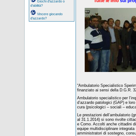
Tutte le info
sul pro
Giochi d'azzardo o
d'abilità?
Vincere giocando
d'azzardo?
“Ambulatorio Specialistico Sperim
finanziato ai sensi della D.G.R.
Ambulatorio specialistico per l’in
d’azzardo patologici (GAP) e loro f
cura (psicologici – sociali – educati
Le prestazioni dell’ambulatorio (gr
al 31.1.2014) si sono rivolte cittad
e Como. Accolti anche cittadini di
equipe multidisciplinare integrata 
amministratori di sostegno, consulen