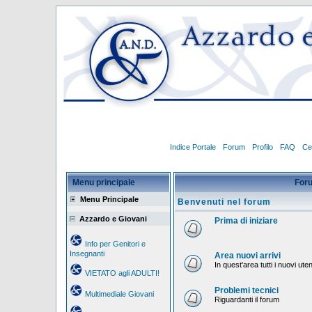
Indice Portale
Forum
Profilo
FAQ
Ce
Menu principale
For
Menu Principale
Benvenuti nel forum
Azzardo e Giovani
Prima di iniziare
Info per Genitori e
Insegnanti
Area nuovi arrivi
In quest'area tutti i nuovi ut
VIETATO agli ADULTI!
Problemi tecnici
Multimediale Giovani
Riguardanti il forum