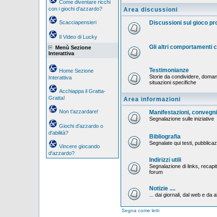
Come diventare ricchi
con i giochi d'azzardo?
Area discussioni
Scacciapensieri
Discussioni sul gioco p
Il Video di Lucky
Gli altri comportamenti
Menù Sezione
Interattiva
Testimonianze
Home Sezione
Storie da condividere, doman
Interattiva
situazioni specifiche
Acchiappa il Gratta-
Gratta!
Area informazioni
Non t'azzardare!
Manifestazioni, convegni,
Segnalazione sulle iniziative
Giochi d'azzardo o
d'abilità?
Bibliografia
Segnalate qui testi, pubblicaz
Vincere giocando
d'azzardo?
Indirizzi utili
Segnalazione di links, recapiti
forum
Notizie ....
... dai giornali, dal web e da al
Segna come letti