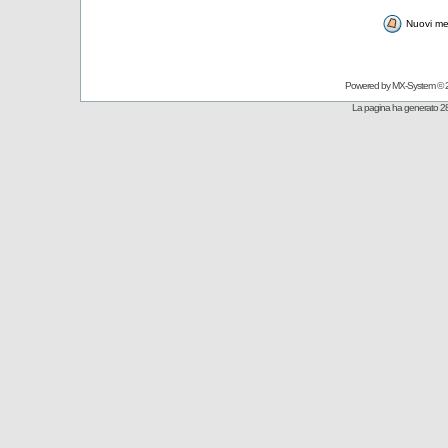
Nuovi me
Powered by
MX-System
© 
La pagina ha generato 28