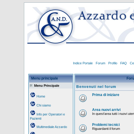
Indice Portale
Forum
Profilo
FAQ
Ce
Menu principale
For
Menu Principale
Benvenuti nel forum
Prima di iniziare
Home
Chi siamo
Area nuovi arrivi
In quest'area tutti i nuovi ut
Info per Operatori e
Pazienti
Problemi tecnici
Multimediale Azzardo
Riguardanti il forum