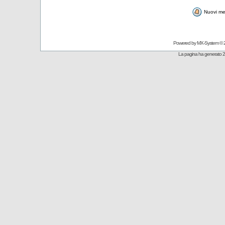
Nuovi me
Powered by
MX-System
© 
La pagina ha generato 2