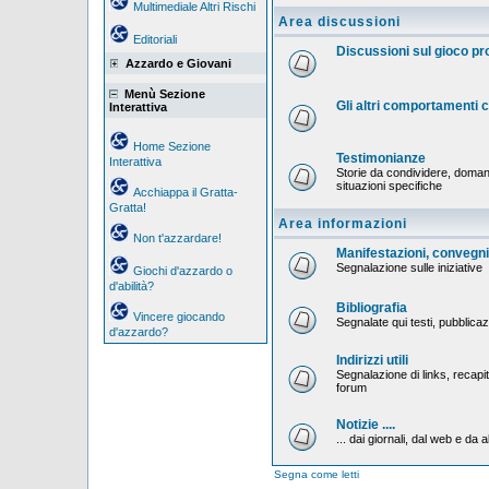
Multimediale Altri Rischi
Area discussioni
Editoriali
Discussioni sul gioco p
Azzardo e Giovani
Menù Sezione
Gli altri comportamenti
Interattiva
Home Sezione
Testimonianze
Interattiva
Storie da condividere, doman
situazioni specifiche
Acchiappa il Gratta-
Gratta!
Area informazioni
Non t'azzardare!
Manifestazioni, convegni,
Segnalazione sulle iniziative
Giochi d'azzardo o
d'abilità?
Bibliografia
Vincere giocando
Segnalate qui testi, pubblicaz
d'azzardo?
Indirizzi utili
Segnalazione di links, recapiti
forum
Notizie ....
... dai giornali, dal web e da al
Segna come letti