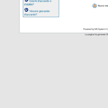
Giochi d'azzardo o
d'abilità?
Nuovi me
Vincere giocando
d'azzardo?
Powered by
MX-System
© 
La pagina ha generato 30