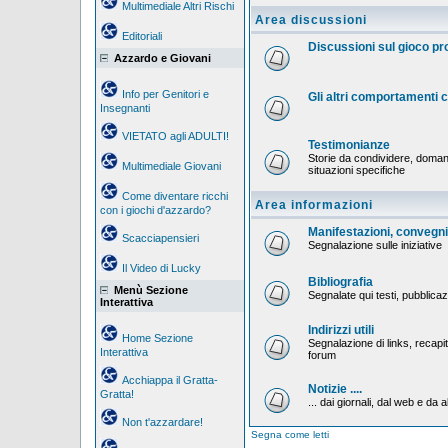
Multimediale Altri Rischi
Area discussioni
Editoriali
Discussioni sul gioco p
Azzardo e Giovani
Info per Genitori e
Gli altri comportamenti
Insegnanti
VIETATO agli ADULTI!
Testimonianze
Storie da condividere, doman
Multimediale Giovani
situazioni specifiche
Come diventare ricchi
Area informazioni
con i giochi d'azzardo?
Manifestazioni, convegni,
Scacciapensieri
Segnalazione sulle iniziative
Il Video di Lucky
Bibliografia
Menù Sezione
Segnalate qui testi, pubblicaz
Interattiva
Indirizzi utili
Home Sezione
Segnalazione di links, recapiti
Interattiva
forum
Acchiappa il Gratta-
Notizie ....
Gratta!
... dai giornali, dal web e da al
Non t'azzardare!
Segna come letti