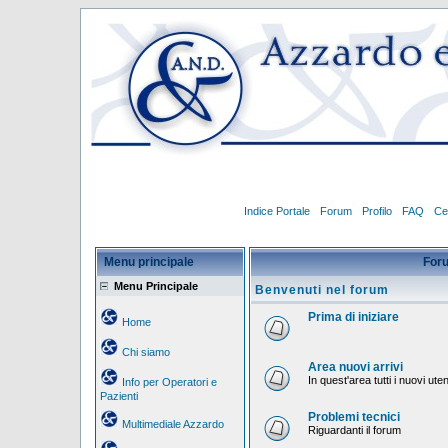
Indice Portale
Forum
Profilo
FAQ
Ce
Menu principale
For
Menu Principale
Benvenuti nel forum
Prima di iniziare
Home
Chi siamo
Area nuovi arrivi
In quest'area tutti i nuovi ut
Info per Operatori e
Pazienti
Problemi tecnici
Multimediale Azzardo
Riguardanti il forum