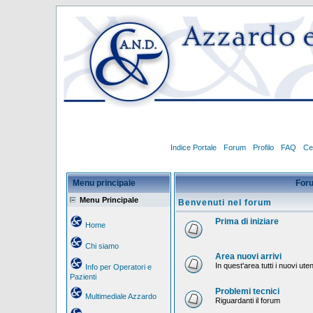
Indice Portale
Forum
Profilo
FAQ
Ce
Menu principale
For
Menu Principale
Benvenuti nel forum
Prima di iniziare
Home
Chi siamo
Area nuovi arrivi
In quest'area tutti i nuovi ut
Info per Operatori e
Pazienti
Problemi tecnici
Multimediale Azzardo
Riguardanti il forum