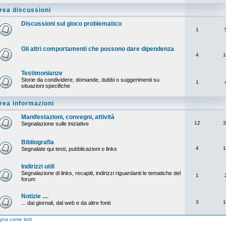
rea discussioni
Discussioni sul gioco problematico
1
Gli altri comportamenti che possono dare dipendenza
4
1
Testimonianze
Storie da condividere, domande, dubbi o suggerimenti su
1
situazioni specifiche
rea informazioni
Manifestazioni, convegni, attività
12
3
Segnalazione sulle iniziative
Bibliografia
4
1
Segnalate qui testi, pubblicazioni o links
Indirizzi utili
Segnalazione di links, recapiti, indirizzi riguardanti le tematiche del
1
forum
Notizie ....
3
1
... dai giornali, dal web e da altre fonti
na come letti