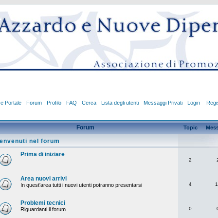
ce Portale
Forum
Profilo
FAQ
Cerca
Lista degli utenti
Messaggi Privati
Login
Regis
Forum
Topic
Mess
envenuti nel forum
Prima di iniziare
2
Area nuovi arrivi
4
1
In quest'area tutti i nuovi utenti potranno presentarsi
Problemi tecnici
0
Riguardanti il forum