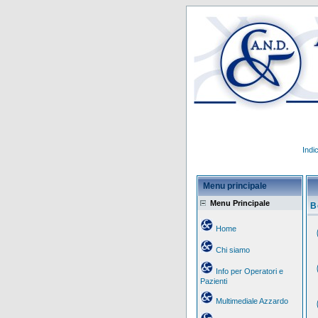
Indi
Menu principale
Menu Principale
B
Home
Chi siamo
Info per Operatori e
Pazienti
Multimediale Azzardo