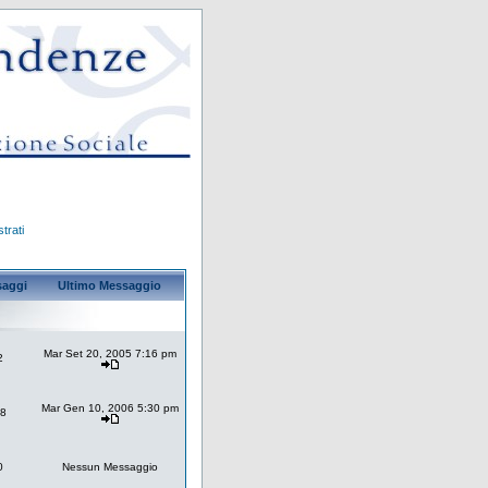
trati
aggi
Ultimo Messaggio
Mar Set 20, 2005 7:16 pm
2
Mar Gen 10, 2006 5:30 pm
8
0
Nessun Messaggio