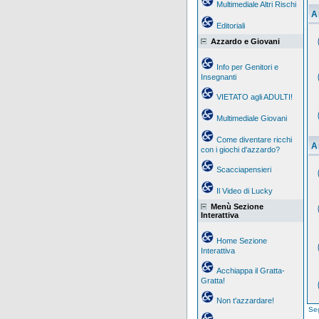
Multimediale Altri Rischi
A
Editoriali
Azzardo e Giovani
Info per Genitori e
Insegnanti
VIETATO agli ADULTI!
Multimediale Giovani
Come diventare ricchi
A
con i giochi d'azzardo?
Scacciapensieri
Il Video di Lucky
Menù Sezione
Interattiva
Home Sezione
Interattiva
Acchiappa il Gratta-
Gratta!
Non t'azzardare!
Seg