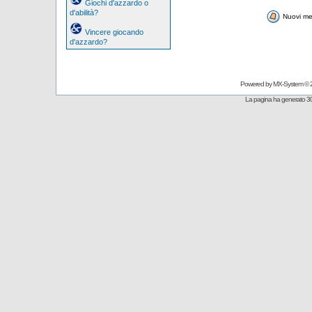
Giochi d'azzardo o
d'abilità?
Nuovi me
Vincere giocando
d'azzardo?
Powered by
MX-System
© 
La pagina ha generato 30