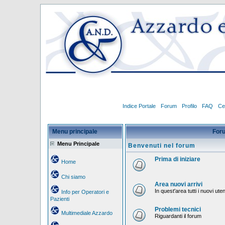
Indice Portale
Forum
Profilo
FAQ
Ce
Menu principale
For
Menu Principale
Benvenuti nel forum
Prima di iniziare
Home
Chi siamo
Area nuovi arrivi
In quest'area tutti i nuovi ut
Info per Operatori e
Pazienti
Problemi tecnici
Multimediale Azzardo
Riguardanti il forum