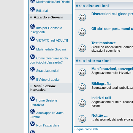
Multimediale Altri Rischi
Area discussioni
Editoriali
Discussioni sul gioco p
Azzardo e Giovani
Info per Genitori e
Gli altri comportamenti
Insegnanti
VIETATO agli ADULTI!
Testimonianze
Storie da condividere, doman
Multimediale Giovani
situazioni specifiche
Come diventare ricchi
Area informazioni
con i giochi d'azzardo?
Manifestazioni, convegni,
Scacciapensieri
Segnalazione sulle iniziative
Il Video di Lucky
Bibliografia
Menù Sezione
Segnalate qui testi, pubblicaz
Interattiva
Indirizzi utili
Home Sezione
Segnalazione di links, recapiti
Interattiva
forum
Acchiappa il Gratta-
Notizie ....
Gratta!
... dai giornali, dal web e da al
Non t'azzardare!
Segna come letti