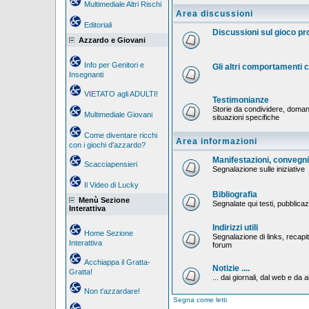
Multimediale Altri Rischi
Area discussioni
Editoriali
Discussioni sul gioco p
Azzardo e Giovani
Info per Genitori e
Gli altri comportamenti
Insegnanti
VIETATO agli ADULTI!
Testimonianze
Storie da condividere, doman
Multimediale Giovani
situazioni specifiche
Come diventare ricchi
Area informazioni
con i giochi d'azzardo?
Manifestazioni, convegni,
Scacciapensieri
Segnalazione sulle iniziative
Il Video di Lucky
Bibliografia
Menù Sezione
Segnalate qui testi, pubblicaz
Interattiva
Indirizzi utili
Home Sezione
Segnalazione di links, recapiti
Interattiva
forum
Acchiappa il Gratta-
Notizie ....
Gratta!
... dai giornali, dal web e da al
Non t'azzardare!
Segna come letti