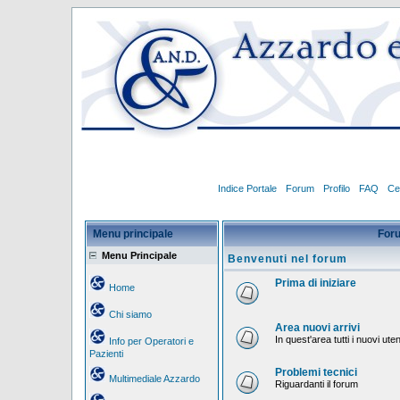
Indice Portale
Forum
Profilo
FAQ
Ce
Menu principale
For
Menu Principale
Benvenuti nel forum
Prima di iniziare
Home
Chi siamo
Area nuovi arrivi
In quest'area tutti i nuovi ut
Info per Operatori e
Pazienti
Problemi tecnici
Multimediale Azzardo
Riguardanti il forum