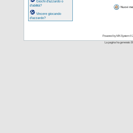
Giochi d'azzardo o
d'abilità?
Nuovi me
Vincere giocando
d'azzardo?
Powered by
MX-System
© 
La pagina ha generato 30