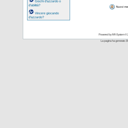
Giochi d'azzardo o
d'abilità?
Nuovi me
Vincere giocando
d'azzardo?
Powered by
MX-System
© 
La pagina ha generato 30