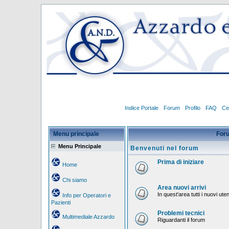
Indice Portale
Forum
Profilo
FAQ
Ce
Menu principale
For
Menu Principale
Benvenuti nel forum
Prima di iniziare
Home
Chi siamo
Area nuovi arrivi
In quest'area tutti i nuovi ut
Info per Operatori e
Pazienti
Problemi tecnici
Multimediale Azzardo
Riguardanti il forum