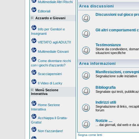
Multimediale Altri Rischi
Area discussioni
Editoriali
Discussioni sul gioco p
Azzardo e Giovani
Info per Genitori e
Gli altri comportamenti
Insegnanti
VIETATO agli ADULTI!
Testimonianze
Storie da condividere, doman
Multimediale Giovani
situazioni specifiche
Come diventare ricchi
Area informazioni
con i giochi d'azzardo?
Manifestazioni, convegni,
Scacciapensieri
Segnalazione sulle iniziative
Il Video di Lucky
Bibliografia
Menù Sezione
Segnalate qui testi, pubblicaz
Interattiva
Indirizzi utili
Home Sezione
Segnalazione di links, recapiti
Interattiva
forum
Acchiappa il Gratta-
Notizie ....
Gratta!
... dai giornali, dal web e da al
Non t'azzardare!
Segna come letti