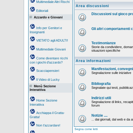
Multimediale Altri Rischi
Area discussioni
Editoriali
Discussioni sul gioco p
Azzardo e Giovani
Info per Genitori e
Gli altri comportamenti
Insegnanti
VIETATO agli ADULTI!
Testimonianze
Storie da condividere, doman
Multimediale Giovani
situazioni specifiche
Come diventare ricchi
Area informazioni
con i giochi d'azzardo?
Manifestazioni, convegni,
Scacciapensieri
Segnalazione sulle iniziative
Il Video di Lucky
Bibliografia
Menù Sezione
Segnalate qui testi, pubblicaz
Interattiva
Indirizzi utili
Home Sezione
Segnalazione di links, recapiti
Interattiva
forum
Acchiappa il Gratta-
Notizie ....
Gratta!
... dai giornali, dal web e da al
Non t'azzardare!
Segna come letti