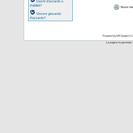
Giochi d'azzardo o
d'abilità?
Nuovi me
Vincere giocando
d'azzardo?
Powered by
MX-System
© 
La pagina ha generato 