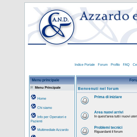
Indice Portale
Forum
Profilo
FAQ
Ce
Menu principale
For
Menu Principale
Benvenuti nel forum
Prima di iniziare
Home
Chi siamo
Area nuovi arrivi
In quest'area tutti i nuovi ut
Info per Operatori e
Pazienti
Problemi tecnici
Multimediale Azzardo
Riguardanti il forum