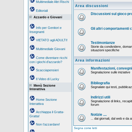
Multimediale Altri Rischi
Area discussioni
Editoriali
Discussioni sul gioco p
Azzardo e Giovani
Info per Genitori e
Gli altri comportamenti
Insegnanti
VIETATO agli ADULTI!
Testimonianze
Storie da condividere, doman
Multimediale Giovani
situazioni specifiche
Come diventare ricchi
Area informazioni
con i giochi d'azzardo?
Manifestazioni, convegni,
Scacciapensieri
Segnalazione sulle iniziative
Il Video di Lucky
Bibliografia
Menù Sezione
Segnalate qui testi, pubblicaz
Interattiva
Indirizzi utili
Home Sezione
Segnalazione di links, recapiti
Interattiva
forum
Acchiappa il Gratta-
Notizie ....
Gratta!
... dai giornali, dal web e da al
Non t'azzardare!
Segna come letti