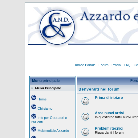
Indice Portale
Forum
Profilo
FAQ
Ce
Menu principale
For
Menu Principale
Benvenuti nel forum
Prima di iniziare
Home
Chi siamo
Area nuovi arrivi
In quest'area tutti i nuovi ut
Info per Operatori e
Pazienti
Problemi tecnici
Multimediale Azzardo
Riguardanti il forum