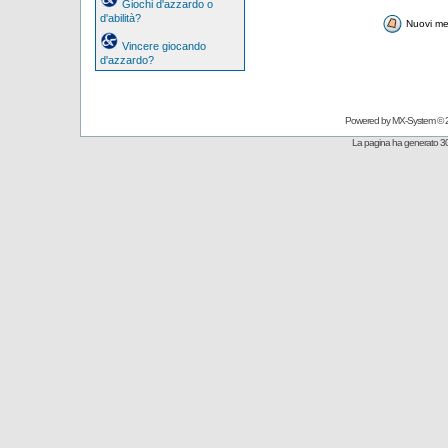
Giochi d'azzardo o
d'abilità?
Nuovi me
Vincere giocando
d'azzardo?
Powered by
MX-System
© 
La pagina ha generato 30