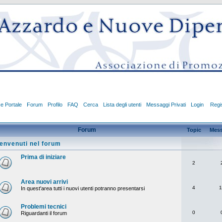
ce Portale
Forum
Profilo
FAQ
Cerca
Lista degli utenti
Messaggi Privati
Login
Regis
Forum
Topic
Mess
envenuti nel forum
Prima di iniziare
2
Area nuovi arrivi
4
1
In quest'area tutti i nuovi utenti potranno presentarsi
Problemi tecnici
0
Riguardanti il forum