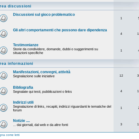
rea discussioni
Discussioni sul gioco problematico
1
Gli altri comportamenti che possono dare dipendenza
4
1
Testimonianze
Storie da condividere, domande, dubbi o suggerimenti su
1
situazioni specifiche
rea informazioni
Manifestazioni, convegni, attività
12
3
Segnalazione sulle iniziative
Bibliografia
4
1
Segnalate qui testi, pubblicazioni o links
Indirizzi utili
Segnalazione di links, recapiti, indirizzi riguardanti le tematiche del
1
forum
Notizie ....
3
1
... dai giornali, dal web e da altre fonti
na come letti