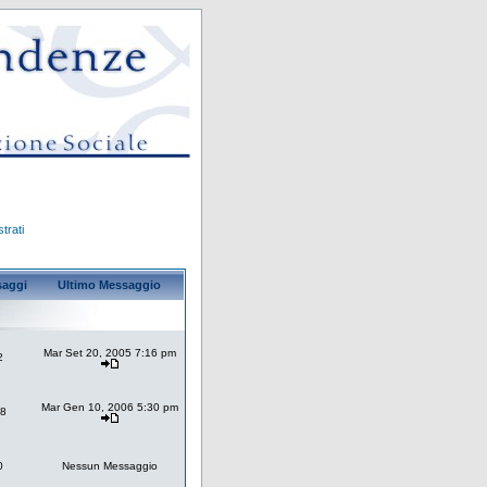
trati
aggi
Ultimo Messaggio
Mar Set 20, 2005 7:16 pm
2
Mar Gen 10, 2006 5:30 pm
8
0
Nessun Messaggio