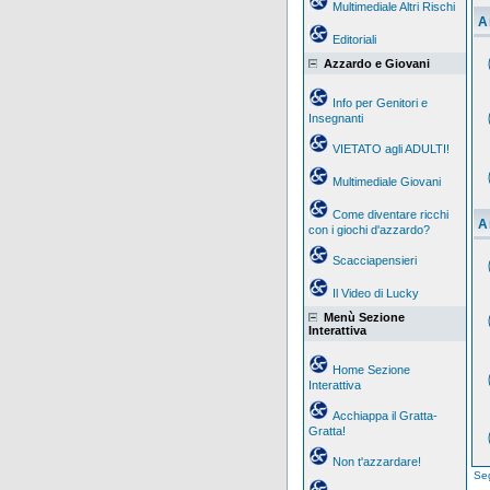
Multimediale Altri Rischi
A
Editoriali
Azzardo e Giovani
Info per Genitori e
Insegnanti
VIETATO agli ADULTI!
Multimediale Giovani
Come diventare ricchi
A
con i giochi d'azzardo?
Scacciapensieri
Il Video di Lucky
Menù Sezione
Interattiva
Home Sezione
Interattiva
Acchiappa il Gratta-
Gratta!
Non t'azzardare!
Seg