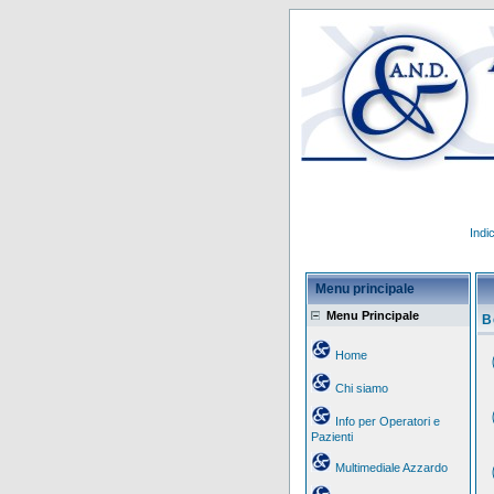
Indi
Menu principale
Menu Principale
B
Home
Chi siamo
Info per Operatori e
Pazienti
Multimediale Azzardo