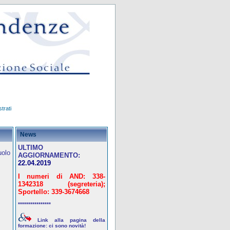
trati
News
ULTIMO
uolo
AGGIORNAMENTO:
22.04.2019
I numeri di AND: 338-
1342318 (segreteria);
Sportello: 339-3674668
****************
Link alla pagina della
formazione: ci sono novità!