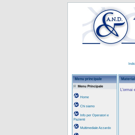
Indi
Menu principale
Material
Menu Principale
L'ormai 
Home
Chi siamo
Info per Operatori e
Pazienti
Multimediale Azzardo