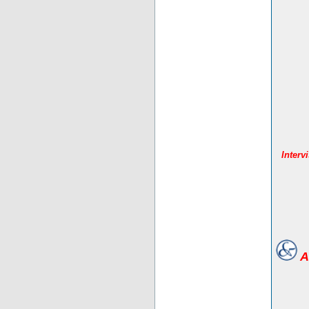
Interv
A