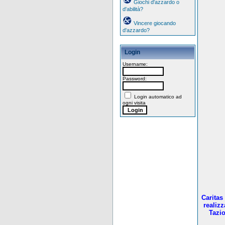
Giochi d'azzardo o
d'abilità?
Vincere giocando
d'azzardo?
Login
Username:
Password:
Login automatico ad
ogni visita
Caritas
realiz
Tazio