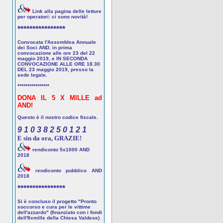
Link alla pagina delle letture
per operatori: ci sono novità!
****************
Convocata l'Assemblea Annuale
dei Soci AND. in prima
convocazione alle ore 23 del 22
maggio 2019, e IN SECONDA
CONVOCAZIONE ALLE ORE 18.30
DEL 23 maggio 2019, presso la
sede legale.
****************
DONA IL 5 X MILLE ad
AND!
Questo è il nostro codice fiscale.
9 1 0 3 8 2 5 0 1 2 1
E sin da ora, GRAZIE!
rendiconto 5x1000 AND
2018
rendiconto pubblico AND
2018
****************
Si è concluso il progetto "Pronto
soccorso e cura per le vittime
dell'azzardo" (finanziato con i fondi
dell'8xmille della Chiesa Valdese)