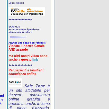
Leggi il report
****************
SCRIVICI:
azzardo.nuovedipendenze
chiocciola virgilio.it
****************
AND ha uno spazio su Youtube!
Visitate il nostro Canale
AND azzardo
ma altri nostri video sono
anche a questo
link
****************
Per pazienti e familiari:
consulenza online
Safe Zone
è
un sito affidabile per
ricevere consulenza
rti
online gratuita e
i e
a
anonima, anche in tema
di gioco d'azzardo.