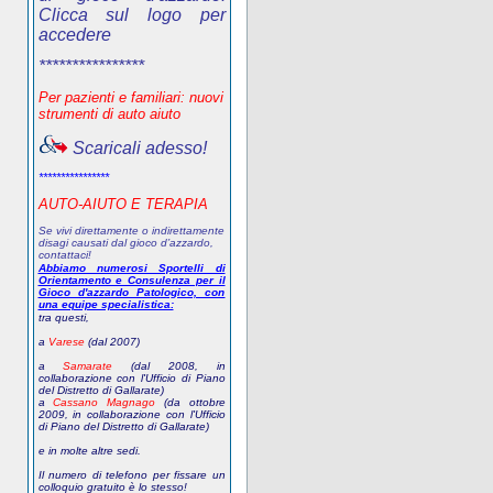
Clicca sul logo per
accedere
****************
Per pazienti e familiari: nuovi
strumenti di auto aiuto
Scaricali adesso!
****************
AUTO-AIUTO E TERAPIA
Se vivi direttamente o indirettamente
disagi causati dal gioco d’azzardo,
contattaci!
Abbiamo numerosi Sportelli di
Orientamento e Consulenza per il
Gioco d'azzardo Patologico, con
una equipe specialistica:
tra questi,
a
Varese
(dal 2007)
a
Samarate
(dal 2008, in
collaborazione con l'Ufficio di Piano
del Distretto di Gallarate)
a
Cassano Magnago
(da ottobre
2009, in collaborazione con l'Ufficio
di Piano del Distretto di Gallarate)
e in molte altre sedi.
Il numero di telefono
per fissare un
colloquio gratuito
è lo stesso!