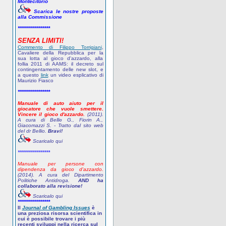
Montecitorio
Scarica le nostre proposte
alla Commissione
****************
SENZA LIMITI!
Commento di Filippo Torrigiani
,
Cavaliere della Repubblica per la
sua lotta al gioco d'azzardo, alla
follia 2011 di AAMS: il decreto sul
contingentamento delle new slot, e
a questo
link
un video esplicativo di
Maurizio Fiasco
****************
Manuale di auto aiuto per il
giocatore che vuole smettere.
Vincere il gioco d'azzardo.
(2011).
A cura di Bellio G., Fiorin A.,
Giacomazzi S. - Tratto dal sito web
del dr Bellio.
Bravi!
Scaricalo qui
****************
Manuale per persone con
dipendenza da gioco d'azzardo.
(2014). A cura del Dipartimento
Politiche Antidroga.
AND ha
collaborato alla revisione!
Scaricalo qui
****************
Il
Journal of Gambling Issues
è
una preziosa risorsa scientifica in
cui è possibile trovare i più
recenti sviluppi nella ricerca sul