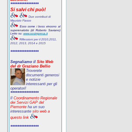
****************
Si salvi chi può!
Due contributi di
Maurizio Fiasco
Ecco come i boss vincono al
superenalotto (di Roberto Saviano)
Letto su:
www.sosimpresa.it
Riflessioni per il 2010,2011,
2012, 2013, 2014 e 2015
****************
Segnaliamo il
Sito Web
del dr Graziano Bellio
Troverete
documenti generosi
e notizie
interessanti per gli
operatori!
****************
Il
Coordinamento Regionale
dei Servizi GAP del
Piemonte
ha un suo
interessante
sito web a
questo link
****************