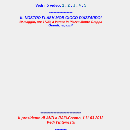
Vedi i 5 video:
1
;
2
;
3
;
4
;
5
****************
IL NOSTRO FLASH MOB GIOCO D'AZZARDO!
19 maggio, ore 17.30, a Varese in Piazza Monte Grappa
Grandi, ragazzi!
****************************
Il presidente di AND a RAI3-Cosmo, l'11.03.2012
Vedi
l'intervista