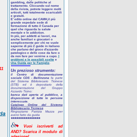
gambling, dalle politiche al
trattamento. Cliccando sul nome
della rivista, potrete leggere molti
articoli, tutti totalmente scaricabili
e gratuiti.
E’ edito online dal CAMH,il più
grande ospedale sede di
formazione di tutto il Canada per
quel che riguarda la salute
mentale e le addiction.
In più, per addetti ai lavori, ma
anche familiari e giocatori o
semplicemente per chi ne vuole
saperne di più
2 guide in italiano
che parlano del gioco d'azzardo
patologico
e delle cose da fare o
da non fare per venirne a capo.
I
problemi e le possibili scelte
e
Una Guida per le Famiglie
.
****************
11
Un prezioso strumento:
il Centro di documentazione
sociale CDS - Bellinzona
fa parte
del Sistema Bibliotecario Ticinese
(STB) ed è depositario della
documentazione del Gruppo
Azzardo Ticino:
banca dati aperta al pubblico, a
disposizione di tutte le persone
interessate.
Catalogo Online del Sistema
Bibliotecario Ticinese
Ringraziamo Patrizia Mazza per
 da
averci fatto da guida
****************
Vuoi
iscriverti
ad
AND? Scarica
il
modulo
di
adesione!