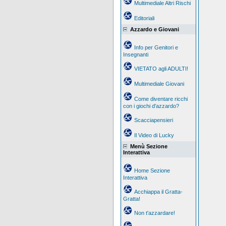
Multimediale Altri Rischi
Editoriali
Azzardo e Giovani
Info per Genitori e
Insegnanti
VIETATO agli ADULTI!
Multimediale Giovani
Come diventare ricchi
con i giochi d'azzardo?
Scacciapensieri
Il Video di Lucky
Menù Sezione
Interattiva
Home Sezione
Interattiva
Acchiappa il Gratta-
Gratta!
Non t'azzardare!