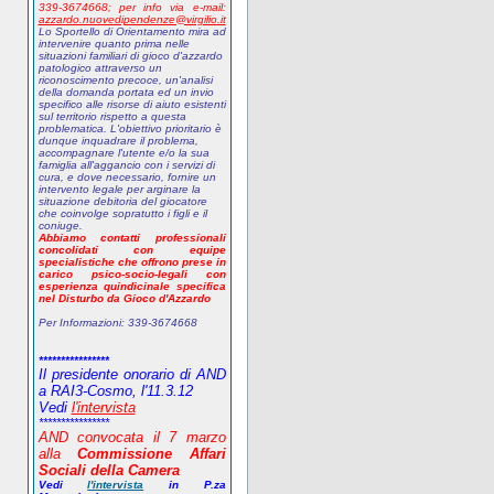
339-3674668;
p
er info via e-mail:
azzardo.nuovedipendenze@virgilio.it
Lo Sportello di Orientamento mira ad
intervenire quanto prima nelle
situazioni familiari di gioco d'azzardo
patologico attraverso un
riconoscimento precoce, un'analisi
della domanda portata ed un invio
specifico alle risorse di aiuto esistenti
sul territorio rispetto a questa
problematica. L'obiettivo prioritario è
dunque inquadrare il problema,
accompagnare l'utente e/o la sua
famiglia all'aggancio con i servizi di
cura, e dove necessario, fornire un
intervento legale per arginare la
situazione debitoria del giocatore
che coinvolge sopratutto i figli e il
coniuge.
Abbiamo contatti professionali
concolidati con equipe
specialistiche che offrono prese in
carico psico-socio-legali con
esperienza quindicinale specifica
nel Disturbo da Gioco d'Azzardo
Per Informazioni:
339-3674668
****************
Il presidente onorario di AND
a RAI3-Cosmo, l'11.3.12
Vedi
l'intervista
****************
AND
convocata il 7 marzo
alla
Commissione Affari
Sociali della Camera
Vedi
l'intervista
in P.za