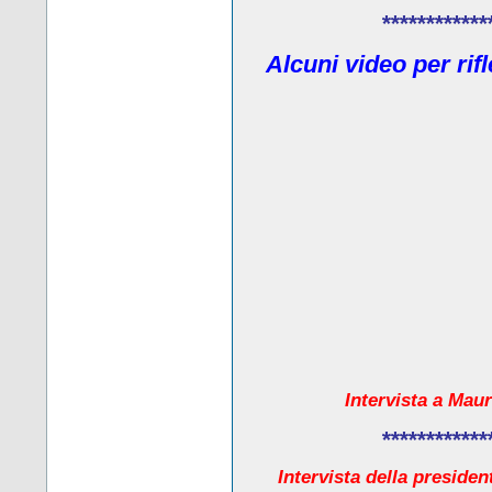
************
Alcuni video per rif
Intervista a Maur
************
Intervista della presiden