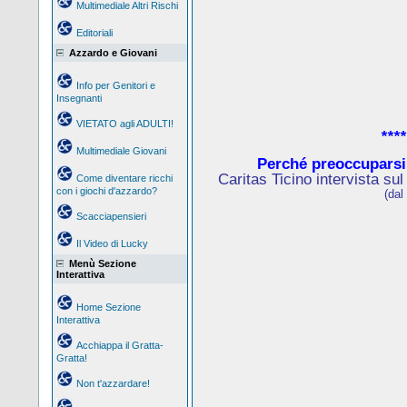
Multimediale Altri Rischi
Editoriali
Azzardo e Giovani
Info per Genitori e
Insegnanti
VIETATO agli ADULTI!
****
Multimediale Giovani
Perché preoccuparsi
Caritas Ticino intervista su
Come diventare ricchi
con i giochi d'azzardo?
(dal
Scacciapensieri
Il Video di Lucky
Menù Sezione
Interattiva
Home Sezione
Interattiva
Acchiappa il Gratta-
Gratta!
Non t'azzardare!