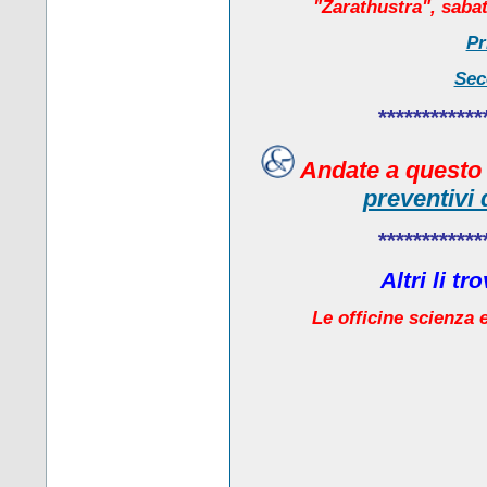
"Zarathustra", sabat
Pr
Sec
************
Andate a quest
preventivi 
************
Altri li t
Le officine scienza e