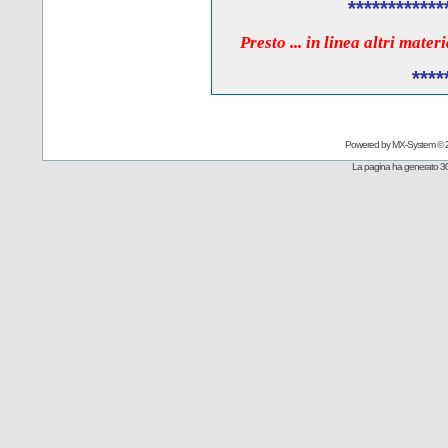
************
Presto ... in linea altri mate
****
Powered by
MX-System
© 
La pagina ha generato 30