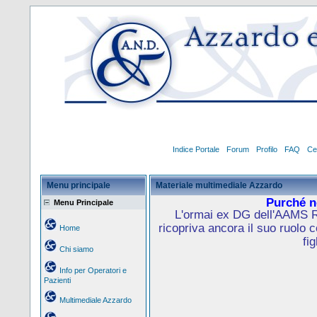
Indice Portale
Forum
Profilo
FAQ
Ce
Menu principale
Materiale multimediale Azzardo
Purché no
Menu Principale
L'ormai ex DG dell'AAMS R
ricopriva ancora il suo ruolo 
Home
fig
Chi siamo
Info per Operatori e
Pazienti
Multimediale Azzardo