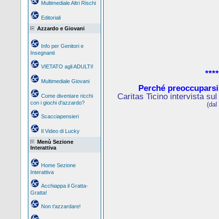
Multimediale Altri Rischi
Editoriali
Azzardo e Giovani
Info per Genitori e
Insegnanti
VIETATO agli ADULTI!
****
Multimediale Giovani
Perché preoccuparsi
Caritas Ticino intervista su
Come diventare ricchi
con i giochi d'azzardo?
(dal
Scacciapensieri
Il Video di Lucky
Menù Sezione
Interattiva
Home Sezione
Interattiva
Acchiappa il Gratta-
Gratta!
Non t'azzardare!