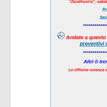
"Zarathustra", sabat
Pr
Sec
************
Andate a quest
preventivi 
************
Altri li t
Le officine scienza e