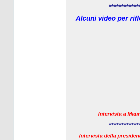
************
Alcuni video per rif
Intervista a Maur
************
Intervista della presiden