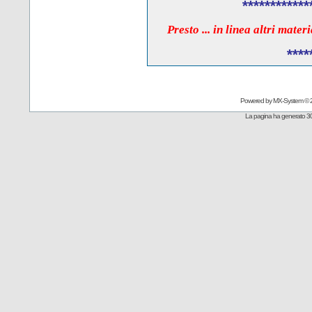
************
Presto ... in linea altri mate
****
Powered by
MX-System
© 
La pagina ha generato 30