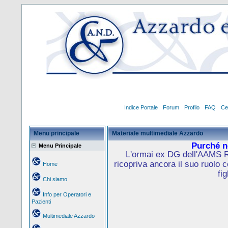
Indice Portale
Forum
Profilo
FAQ
Ce
Menu principale
Materiale multimediale Azzardo
Purché no
Menu Principale
L'ormai ex DG dell'AAMS R
ricopriva ancora il suo ruolo 
Home
fig
Chi siamo
Info per Operatori e
Pazienti
Multimediale Azzardo