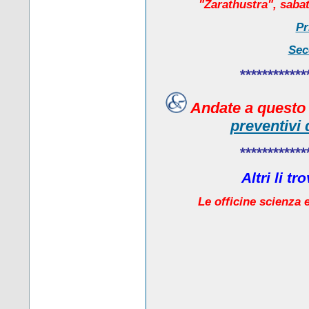
"Zarathustra", sabat
Pr
Sec
************
Andate a quest
preventivi 
************
Altri li t
Le officine scienza e