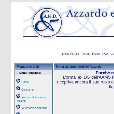
Indice Portale
Forum
Profilo
FAQ
Ce
Menu principale
Materiale multimediale Azzardo
Purché no
Menu Principale
L'ormai ex DG dell'AAMS R
ricopriva ancora il suo ruolo 
Home
fig
Chi siamo
Info per Operatori e
Pazienti
Multimediale Azzardo