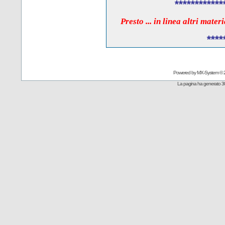
************
Presto ... in linea altri mate
****
Powered by
MX-System
© 
La pagina ha generato 3