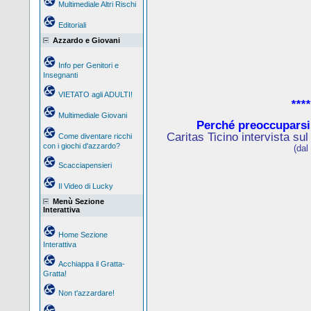
Multimediale Altri Rischi
Editoriali
Azzardo e Giovani
Info per Genitori e
Insegnanti
VIETATO agli ADULTI!
****
Multimediale Giovani
Perché preoccuparsi
Caritas Ticino intervista su
Come diventare ricchi
con i giochi d'azzardo?
(dal
Scacciapensieri
Il Video di Lucky
Menù Sezione
Interattiva
Home Sezione
Interattiva
Acchiappa il Gratta-
Gratta!
Non t'azzardare!