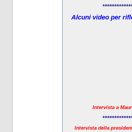
************
Alcuni video per rif
Intervista a Maur
************
Intervista della presiden