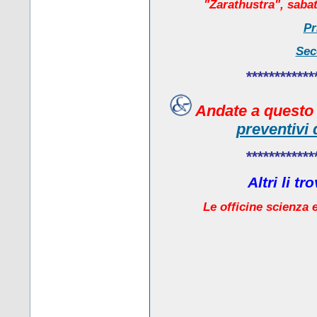
"Zarathustra", sabat
Pr
Sec
************
Andate a quest
preventivi 
************
Altri li t
Le officine scienza e