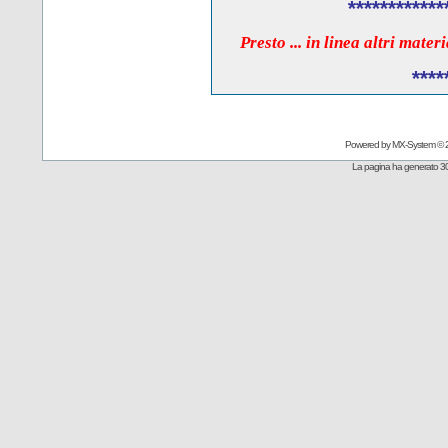
************
Presto ... in linea altri mate
****
Powered by
MX-System
© 
La pagina ha generato 30