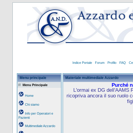
Indice Portale
Forum
Profilo
FAQ
Ce
Menu principale
Materiale multimediale Azzardo
Purché no
Menu Principale
L'ormai ex DG dell'AAMS R
ricopriva ancora il suo ruolo 
Home
fig
Chi siamo
Info per Operatori e
Pazienti
Multimediale Azzardo