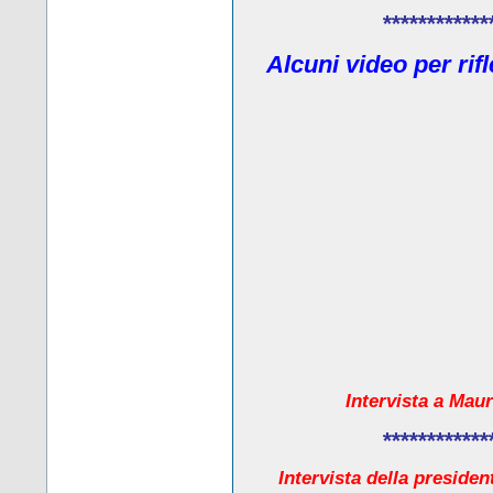
************
Alcuni video per rif
Intervista a Maur
************
Intervista della presiden