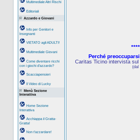
Multimediale Altri Rischi
Editoriali
Azzardo e Giovani
Info per Genitori e
Insegnanti
VIETATO agli ADULTI!
****
Multimediale Giovani
Perché preoccuparsi
Caritas Ticino intervista su
Come diventare ricchi
con i giochi d'azzardo?
(dal
Scacciapensieri
Il Video di Lucky
Menù Sezione
Interattiva
Home Sezione
Interattiva
Acchiappa il Gratta-
Gratta!
Non t'azzardare!