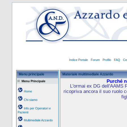
Indice Portale
Forum
Profilo
FAQ
Ce
Menu principale
Materiale multimediale Azzardo
Purché no
Menu Principale
L'ormai ex DG dell'AAMS R
ricopriva ancora il suo ruolo 
Home
fig
Chi siamo
Info per Operatori e
Pazienti
Multimediale Azzardo