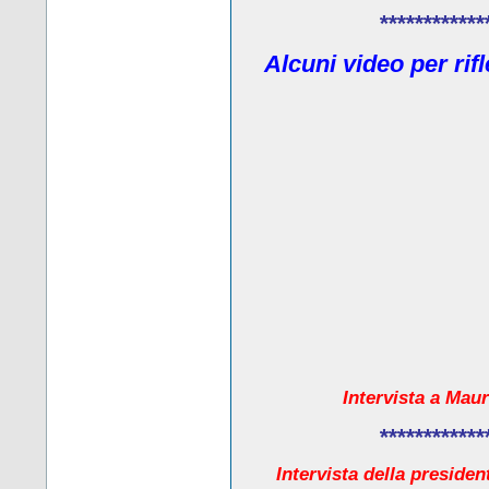
************
Alcuni video per rif
Intervista a Maur
************
Intervista della presiden