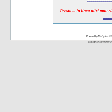
************
Presto ... in linea altri mate
****
Powered by
MX-System
© 
La pagina ha generato 30