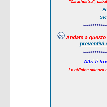
"Zarathustra", sabat
Pr
Sec
************
Andate a quest
preventivi 
************
Altri li t
Le officine scienza e