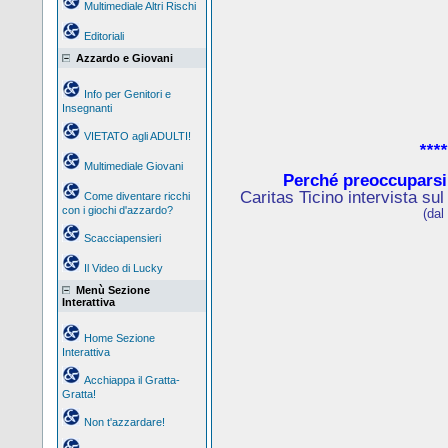
Multimediale Altri Rischi
Editoriali
Azzardo e Giovani
Info per Genitori e
Insegnanti
VIETATO agli ADULTI!
****
Multimediale Giovani
Perché preoccuparsi
Caritas Ticino intervista su
Come diventare ricchi
con i giochi d'azzardo?
(dal
Scacciapensieri
Il Video di Lucky
Menù Sezione
Interattiva
Home Sezione
Interattiva
Acchiappa il Gratta-
Gratta!
Non t'azzardare!