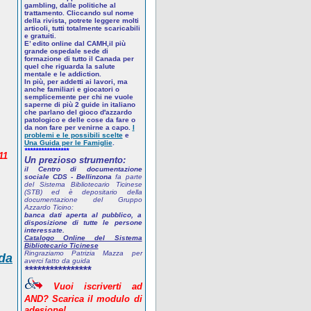
gambling, dalle politiche al
trattamento. Cliccando sul nome
della rivista, potrete leggere molti
articoli, tutti totalmente scaricabili
e gratuiti.
E’ edito online dal CAMH,il più
grande ospedale sede di
formazione di tutto il Canada per
quel che riguarda la salute
mentale e le addiction.
In più, per addetti ai lavori, ma
anche familiari e giocatori o
semplicemente per chi ne vuole
saperne di più
2 guide in italiano
che parlano del gioco d'azzardo
patologico
e delle cose da fare o
da non fare per venirne a capo.
I
problemi e le possibili scelte
e
Una Guida per le Famiglie
.
****************
11
Un prezioso strumento:
il Centro di documentazione
sociale CDS - Bellinzona
fa parte
del Sistema Bibliotecario Ticinese
(STB) ed è depositario della
documentazione del Gruppo
Azzardo Ticino:
banca dati aperta al pubblico, a
disposizione di tutte le persone
interessate.
Catalogo Online del Sistema
Bibliotecario Ticinese
Ringraziamo Patrizia Mazza per
 da
averci fatto da guida
****************
Vuoi
iscriverti
ad
AND? Scarica
il
modulo
di
adesione!