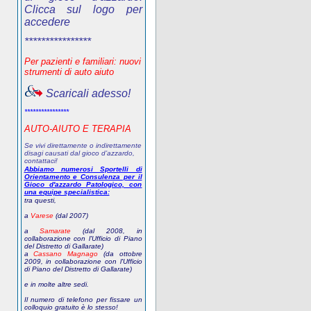
Clicca sul logo per
accedere
****************
Per pazienti e familiari: nuovi
strumenti di auto aiuto
Scaricali adesso!
****************
AUTO-AIUTO E TERAPIA
Se vivi direttamente o indirettamente
disagi causati dal gioco d’azzardo,
contattaci!
Abbiamo numerosi Sportelli di
Orientamento e Consulenza per il
Gioco d'azzardo Patologico, con
una equipe specialistica:
tra questi,
a
Varese
(dal 2007)
a
Samarate
(dal 2008, in
collaborazione con l'Ufficio di Piano
del Distretto di Gallarate)
a
Cassano Magnago
(da ottobre
2009, in collaborazione con l'Ufficio
di Piano del Distretto di Gallarate)
e in molte altre sedi.
Il numero di telefono
per fissare un
colloquio gratuito
è lo stesso!