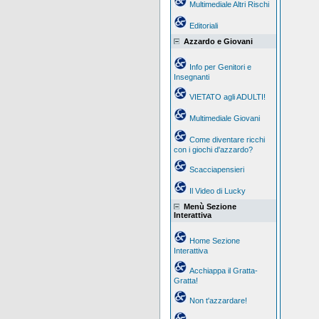
Multimediale Altri Rischi
Editoriali
Azzardo e Giovani
Info per Genitori e
Insegnanti
VIETATO agli ADULTI!
Multimediale Giovani
Come diventare ricchi
con i giochi d'azzardo?
Scacciapensieri
Il Video di Lucky
Menù Sezione
Interattiva
Home Sezione
Interattiva
Acchiappa il Gratta-
Gratta!
Non t'azzardare!