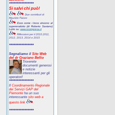
****************
Si salvi chi può!
Due contributi di
Maurizio Fiasco
Ecco come i boss vincono al
superenalotto (di Roberto Saviano)
Letto su:
www.sosimpresa.it
Riflessioni per il 2010,2011,
2012, 2013, 2014 e 2015
****************
Segnaliamo il
Sito Web
del dr Graziano Bellio
Troverete
documenti generosi
e notizie
interessanti per gli
operatori!
****************
Il
Coordinamento Regionale
dei Servizi GAP del
Piemonte
ha un suo
interessante
sito web a
questo link
****************