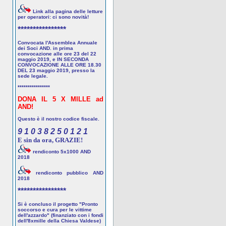
Link alla pagina delle letture
per operatori: ci sono novità!
****************
Convocata l'Assemblea Annuale
dei Soci AND. in prima
convocazione alle ore 23 del 22
maggio 2019, e IN SECONDA
CONVOCAZIONE ALLE ORE 18.30
DEL 23 maggio 2019, presso la
sede legale.
****************
DONA IL 5 X MILLE ad
AND!
Questo è il nostro codice fiscale.
9 1 0 3 8 2 5 0 1 2 1
E sin da ora, GRAZIE!
rendiconto 5x1000 AND
2018
rendiconto pubblico AND
2018
****************
Si è concluso il progetto "Pronto
soccorso e cura per le vittime
dell'azzardo" (finanziato con i fondi
dell'8xmille della Chiesa Valdese)