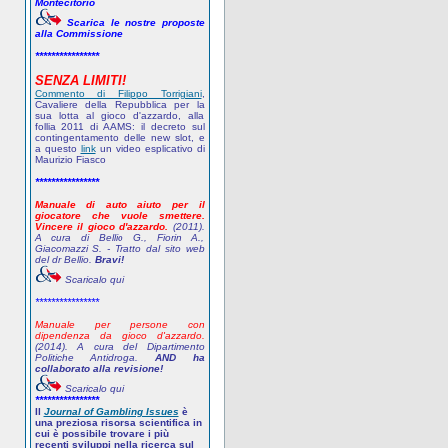
Montecitorio
Scarica le nostre proposte
alla Commissione
****************
SENZA LIMITI!
Commento di Filippo Torrigiani
,
Cavaliere della Repubblica per la
sua lotta al gioco d'azzardo, alla
follia 2011 di AAMS: il decreto sul
contingentamento delle new slot, e
a questo
link
un video esplicativo di
Maurizio Fiasco
****************
Manuale di auto aiuto per il
giocatore che vuole smettere.
Vincere il gioco d'azzardo.
(2011).
A cura di Bellio G., Fiorin A.,
Giacomazzi S. - Tratto dal sito web
del dr Bellio.
Bravi!
Scaricalo qui
****************
Manuale per persone con
dipendenza da gioco d'azzardo.
(2014). A cura del Dipartimento
Politiche Antidroga.
AND ha
collaborato alla revisione!
Scaricalo qui
****************
Il
Journal of Gambling Issues
è
una preziosa risorsa scientifica in
cui è possibile trovare i più
recenti sviluppi nella ricerca sul