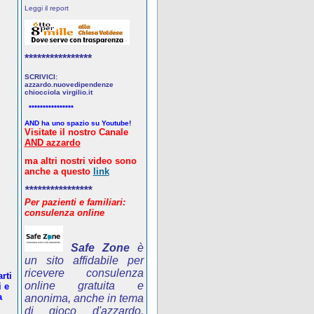
Leggi il report
****************
SCRIVICI:
azzardo.nuovedipendenze
chiocciola virgilio.it
****************
AND ha uno spazio su Youtube!
Visitate il nostro Canale
AND azzardo
ma altri nostri video sono
anche a questo
link
****************
Per pazienti e familiari:
consulenza online
Safe Zone
è
un sito affidabile per
ricevere consulenza
rti
online gratuita e
i e
a
anonima, anche in tema
di gioco d'azzardo.