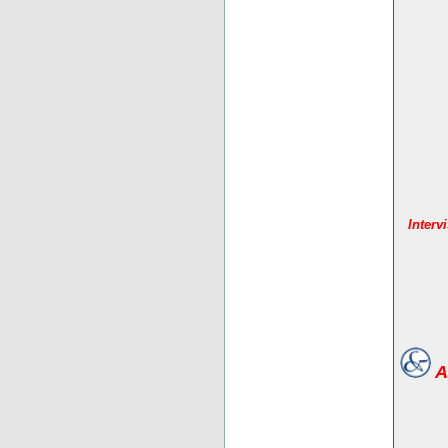
Interv
A