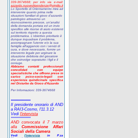
339-3674668;
p
er info via e-mail:
azzardo.nuovedipendenze@virgilio.it
Lo Sportello di Orientamento mira ad
intervenire quanto prima nelle
situazioni familiari di gioco d'azzardo
patologico attraverso un
riconoscimento precoce, un'analisi
della domanda portata ed un invio
specifico alle risorse di aiuto esistenti
sul territorio rispetto a questa
problematica. L'obiettivo prioritario è
dunque inquadrare il problema,
accompagnare l'utente e/o la sua
famiglia all'aggancio con i servizi di
cura, e dove necessario, fornire un
intervento legale per arginare la
situazione debitoria del giocatore
che coinvolge sopratutto i figli e il
coniuge.
Abbiamo contatti professionali
concolidati con equipe
specialistiche che offrono prese in
carico psico-socio-legali con
esperienza quindicinale specifica
nel Disturbo da Gioco d'Azzardo
Per Informazioni:
339-3674668
****************
Il presidente onorario di AND
a RAI3-Cosmo, l'11.3.12
Vedi
l'intervista
****************
AND
convocata il 7 marzo
alla
Commissione Affari
Sociali della Camera
Vedi
l'intervista
in P.za