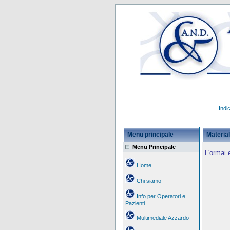
Indi
Menu principale
Material
Menu Principale
L'ormai 
Home
Chi siamo
Info per Operatori e
Pazienti
Multimediale Azzardo