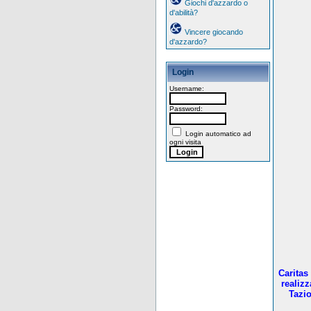
Giochi d'azzardo o
d'abilità?
Vincere giocando
d'azzardo?
Login
Username:
Password:
Login automatico ad
ogni visita
Caritas
realiz
Tazio