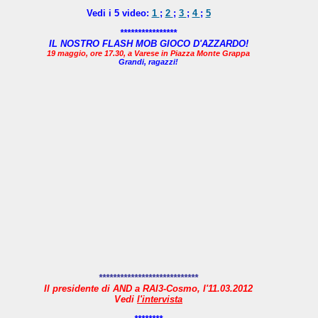
Vedi i 5 video:
1
;
2
;
3
;
4
;
5
****************
IL NOSTRO FLASH MOB GIOCO D'AZZARDO!
19 maggio, ore 17.30, a Varese in Piazza Monte Grappa
Grandi, ragazzi!
****************************
Il presidente di AND a RAI3-Cosmo, l'11.03.2012
Vedi
l'intervista