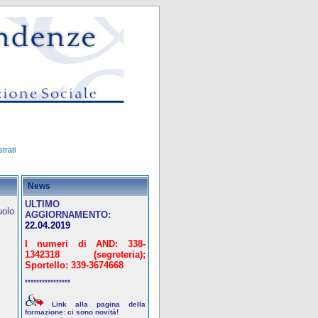
trati
News
ULTIMO
uolo
AGGIORNAMENTO:
22.04.2019
I numeri di AND: 338-
1342318 (segreteria);
Sportello: 339-3674668
****************
Link alla pagina della
formazione: ci sono novità!