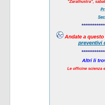
"Zarathustra", sabat
Pr
Sec
************
Andate a quest
preventivi 
************
Altri li t
Le officine scienza e