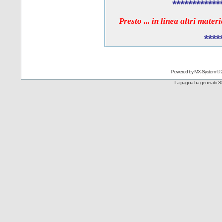
************
Presto ... in linea altri mate
****
Powered by
MX-System
© 
La pagina ha generato 30