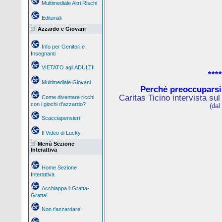
Multimediale Altri Rischi
Editoriali
Azzardo e Giovani
Info per Genitori e
Insegnanti
VIETATO agli ADULTI!
****
Multimediale Giovani
Perché preoccuparsi
Caritas Ticino intervista su
Come diventare ricchi
con i giochi d'azzardo?
(dal
Scacciapensieri
Il Video di Lucky
Menù Sezione
Interattiva
Home Sezione
Interattiva
Acchiappa il Gratta-
Gratta!
Non t'azzardare!