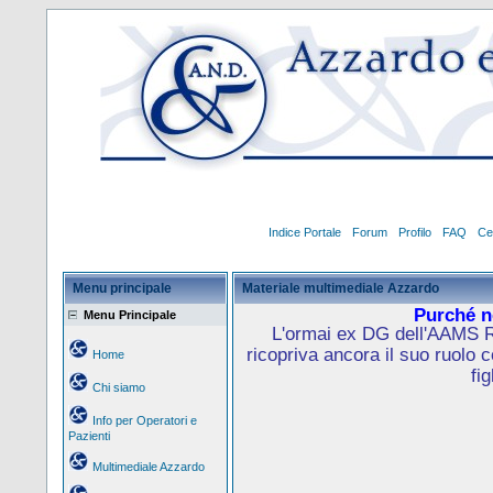
Indice Portale
Forum
Profilo
FAQ
Ce
Menu principale
Materiale multimediale Azzardo
Purché no
Menu Principale
L'ormai ex DG dell'AAMS R
ricopriva ancora il suo ruolo 
Home
fig
Chi siamo
Info per Operatori e
Pazienti
Multimediale Azzardo