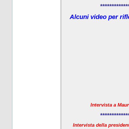
************
Alcuni video per rif
Intervista a Maur
************
Intervista della presiden