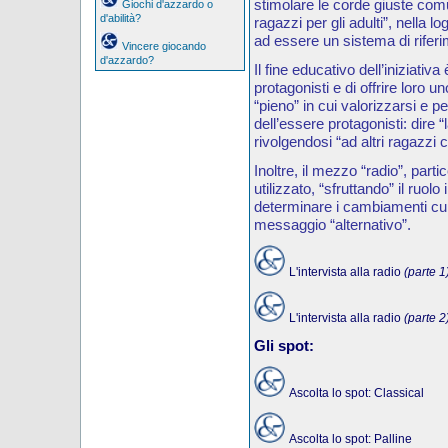
stimolare le corde giuste comu
Giochi d'azzardo o
d'abilità?
ragazzi per gli adulti”, nella l
ad essere un sistema di riferim
Vincere giocando
d'azzardo?
Il fine educativo dell’iniziativa
protagonisti e di offrire loro u
“pieno” in cui valorizzarsi e p
dell’essere protagonisti: dire “
rivolgendosi “ad altri ragazzi 
Inoltre, il mezzo “radio”, par
utilizzato, “sfruttando” il ruo
determinare i cambiamenti cu
messaggio “alternativo”.
L'intervista alla radio
(parte 1
L'intervista alla radio
(parte 2
Gli spot:
Ascolta lo spot: Classical
Ascolta lo spot: Palline