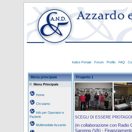
Indice Portale
Forum
Profilo
FAQ
Ce
Menu principale
Progetto 1
Menu Principale
Home
Chi siamo
Info per Operatori e
Pazienti
SC
EGLI DI ESSERE PROTAGO
(in collaborazione con Radio O
Multimediale Azzardo
Saronno (VA) - Finanziament