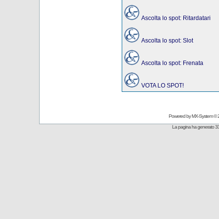
Ascolta lo spot: Ritardatari
Ascolta lo spot: Slot
Ascolta lo spot: Frenata
VOTA LO SPOT!
Powered by
MX-System
© 
La pagina ha generato 33