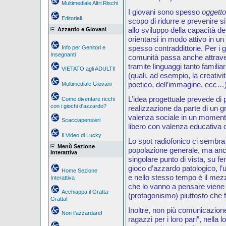
Multimediale Altri Rischi
I giovani sono spesso
oggett
Editoriali
scopo di ridurre e prevenire s
allo sviluppo della capacità de
Azzardo e Giovani
orientarsi in modo attivo in u
spesso contraddittorie. Per i gi
Info per Genitori e
Insegnanti
comunità passa anche attravers
tramite linguaggi tanto familiari
VIETATO agli ADULTI!
(quali, ad esempio, la creativi
poetico, dell’immagine, ecc…)
Multimediale Giovani
L’idea progettuale prevede di p
Come diventare ricchi
con i giochi d'azzardo?
realizzazione da parte di un g
valenza sociale in un momento
Scacciapensieri
libero con valenza educativa 
Il Video di Lucky
Lo spot radiofonico ci sembra 
Menù Sezione
popolazione generale, ma ancor
Interattiva
singolare punto di vista, su fe
gioco d’azzardo patologico, l’u
Home Sezione
e nello stesso tempo è il mezz
Interattiva
che lo vanno a pensare viene f
Acchiappa il Gratta-
(protagonismo) piuttosto che fa
Gratta!
Inoltre, non più comunicazione 
Non t'azzardare!
ragazzi per i loro pari”, nella