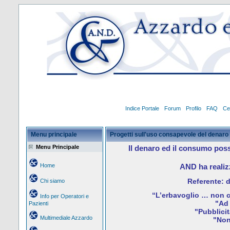
Indice Portale
Forum
Profilo
FAQ
Ce
Menu principale
Progetti sull'uso consapevole del denaro
Menu Principale
Il denaro ed il consumo pos
Home
AND ha realizz
Referente: 
Chi siamo
“L’erbavoglio … non c
Info per Operatori e
"Ad
Pazienti
"Pubblicit
Multimediale Azzardo
"Non