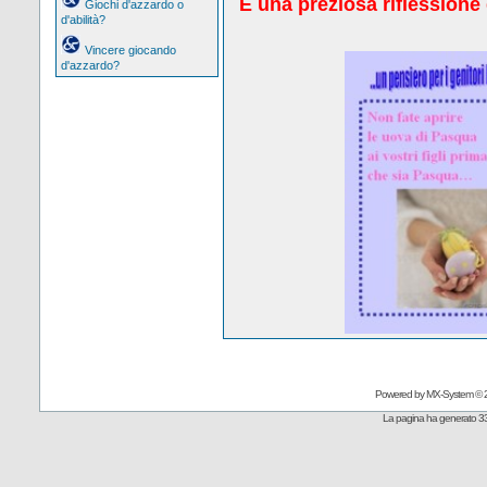
E una preziosa riflessione 
Giochi d'azzardo o
d'abilità?
Vincere giocando
d'azzardo?
Powered by
MX-System
© 
La pagina ha generato 33