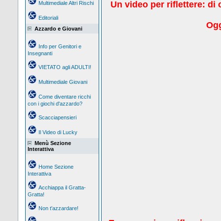
Un video per riflettere: d
Multimediale Altri Rischi
Editoriali
Ogg
Azzardo e Giovani
Info per Genitori e
Insegnanti
VIETATO agli ADULTI!
Multimediale Giovani
Come diventare ricchi
con i giochi d'azzardo?
Scacciapensieri
Il Video di Lucky
Menù Sezione
Interattiva
Home Sezione
Interattiva
Acchiappa il Gratta-
Gratta!
Non t'azzardare!